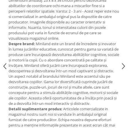
Dimensiuni ambalaj: 23 x 8 x 34 cmUtil pentru dezvoltarea
Jucarii de baie
abilitatilor de coordonare ochi-mana a miscarilor fine si a
Zornaitoare
perceperii relatiilor spatiale. Varsta: 2 - 3 ani - Acest reper este nou
Jucarii dentitie
si comercializat in ambalajul original pus la dispozitie de catre
producator. Imaginile disponibile au caracter orientativ si
Jucarii senzoriale
informativ. Nuanta, tonul si intensitatea culorii din pozele
Jucarii motrice pentru bebelusi
produsului pot varia in functie de ecranul de pe care se
Saltele de activitati pentru bebe
vizualizeaza magazinul online.
Despre brand:
Miniland este un brand de încredere și inovator
Jucarii de sortat
în lumea jucăriilor educative, cunoscut pentru gama sa variată de
Jucarii muzicale bebelusi
produse care încurajează dezvoltarea abilităților cognitive, sociale
și motorii la copii. Cu o abordare concentrată pe calitate și
Puzzle bebelusi
învățare, Miniland oferă jucării care încurajează explorarea,
descoperirea și dezvoltarea într-un mod captivant și distractiv.
Un aspect notabil al brandului Miniland este accentul său pe
dezvoltarea copiilor. Gama lor diversificată cuprinde jucării de
construcție, puzzle-uri, jocuri de rol și multe altele, care sunt
concepute pentru a stimula abilitățile cognitive, motorii și sociale
ale copiilor. Aceasta oferă oportunitatea de a învăța prin joacă și
de a dezvolta într-un mod interactiv și distractiv.
Detalii suplimentare produs:
Articolele comercializate in
magazinul nostru sunt noi si vandute în ambalajul original
furnizat de catre producător. Echipa noastra depune eforturi
pentru a menține informațiile prezentate in acest ecran cât mai