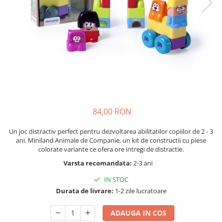
Nisip kinetic
Cadou copii 8 ani
Jucarii interactive
Cadou copii 9 ani
Proiector pentru copii
Cadou copii 10 ani
Instrumente muzicale pentru copii
Cadou copii 11 ani
Caruseluri muzicale
Joc de rol
Cadou copii 12 ani
Storytelling
Bucatarii pentru copii
84,00 RON
Banc de lucru pentru copii
Papusi de mana
Un joc distractiv perfect pentru dezvoltarea abilitatilor copiilor de 2 - 3
Casa de papusi
ani. Miniland Animale de Companie, un kit de constructii cu piese
colorate variante ce ofera ore intregi de distractie.
Bormasina magica
Varsta recomandata:
2-3 ani
Costum Halloween Copii
Papusi si Bebelusi Reborn
IN STOC
Animale de jucarie
Durata de livrare:
1-2 zile lucratoare
Jucarii cu Dinozauri
ADAUGA IN COS
Figurine cu animale domestice