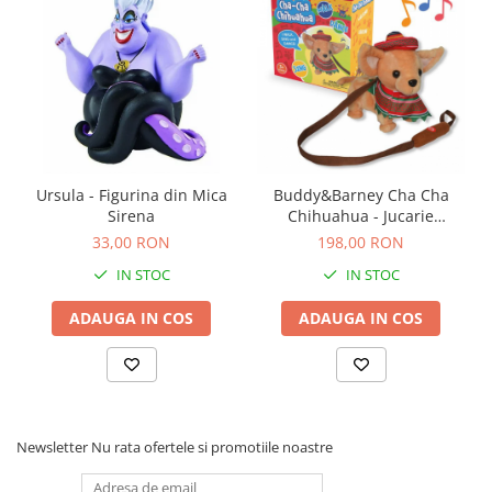
Ursula - Figurina din Mica
Buddy&Barney Cha Cha
Sirena
Chihuahua - Jucarie
Educativa de inalta calitate
33,00 RON
198,00 RON
pentru copii
IN STOC
IN STOC
ADAUGA IN COS
ADAUGA IN COS
Newsletter
Nu rata ofertele si promotiile noastre