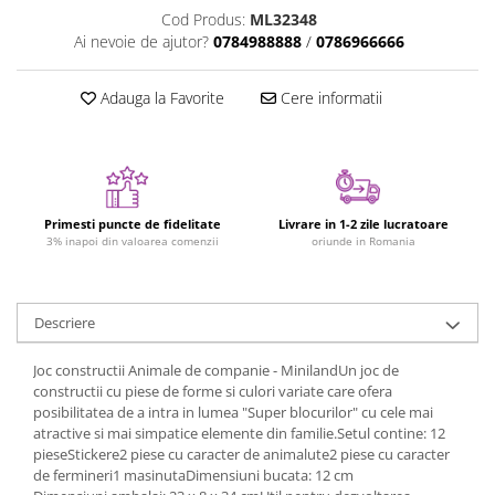
Figurine plus
Cod Produs:
ML32348
Ai nevoie de ajutor?
0784988888
/
0786966666
Figurine
Jucarii Montessori
Adauga la Favorite
Cere informatii
Nevoi speciale si sindrom Down
Jucarii cu alfabet
Jucarii cu cifre
Seturi Numberblocks
Primesti puncte de fidelitate
Livrare in 1-2 zile lucratoare
3% inapoi din valoarea comenzii
oriunde in Romania
Jucarii de motricitate
Jucarii fructe si legume
Puzzle-uri
Descriere
Puzzle clasic
Joc constructii Animale de companie - MinilandUn joc de
Puzzle incastru
constructii cu piese de forme si culori variate care ofera
Puzzle de podea
posibilitatea de a intra in lumea "Super blocurilor" cu cele mai
atractive si mai simpatice elemente din familie.Setul contine: 12
IQ puzzle
pieseStickere2 piese cu caracter de animalute2 piese cu caracter
Jucarii bebelusi
de fermineri1 masinutaDimensiuni bucata: 12 cm