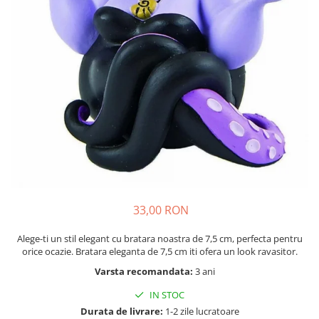
Seturi de pictura pentru copii
Tatuaje Copii
Nisip kinetic
Jucarii interactive
Proiector pentru copii
Instrumente muzicale pentru copii
Caruseluri muzicale
Joc de rol
Storytelling
Bucatarii pentru copii
Banc de lucru pentru copii
33,00 RON
Papusi de mana
Alege-ti un stil elegant cu bratara noastra de 7,5 cm, perfecta pentru
Casa de papusi
orice ocazie. Bratara eleganta de 7,5 cm iti ofera un look ravasitor.
Bormasina magica
Varsta recomandata:
3 ani
Costum Halloween Copii
IN STOC
Papusi si Bebelusi Reborn
Durata de livrare:
1-2 zile lucratoare
Animale de jucarie