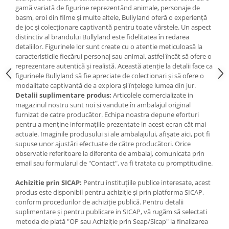
IQ puzzle
gamă variată de figurine reprezentând animale, personaje de
Jucarii bebelusi
basm, eroi din filme și multe altele, Bullyland oferă o experiență
de joc și colecționare captivantă pentru toate vârstele. Un aspect
Jucarii de baie
distinctiv al brandului Bullyland este fidelitatea în redarea
Zornaitoare
detaliilor. Figurinele lor sunt create cu o atenție meticuloasă la
caracteristicile fiecărui personaj sau animal, astfel încât să ofere o
Jucarii dentitie
reprezentare autentică și realistă. Această atenție la detalii face ca
Jucarii senzoriale
figurinele Bullyland să fie apreciate de colecționari și să ofere o
modalitate captivantă de a explora și înțelege lumea din jur.
Jucarii motrice pentru bebelusi
Detalii suplimentare produs:
Articolele comercializate in
Saltele de activitati pentru bebe
magazinul nostru sunt noi si vandute în ambalajul original
Jucarii de sortat
furnizat de catre producător. Echipa noastra depune eforturi
pentru a menține informațiile prezentate in acest ecran cât mai
Jucarii muzicale bebelusi
actuale. Imaginile produsului si ale ambalajului, afișate aici, pot fi
Puzzle bebelusi
supuse unor ajustări efectuate de către producători. Orice
Jocuri educative
observatie referitoare la diferenta de ambalaj, comunicata prin
email sau formularul de "Contact", va fi tratata cu promptitudine.
Jocuri STEM
Jocuri Magnetice
Achizitie prin SICAP:
Pentru instituțiile publice interesate, acest
produs este disponibil pentru achiziție și prin platforma SICAP,
Jocuri de societate
conform procedurilor de achiziție publică. Pentru detalii
suplimentare și pentru publicare in SICAP, vă rugăm să selectati
Jocuri de logica
metoda de plată "OP sau Achiziție prin Seap/Sicap" la finalizarea