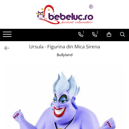
Toate Produsele
Jucarii pe varste
1
2
Jucarii educative
Ursula - Figurina din Mica Sirena
Set constructie copii
Bullyland
Seturi de construit
Jucarii magnetice
Cuburi de construit
Seturi Experimente pentru copii
Organele Corpului Uman
Roboti de jucarie
Jucarii Creativitate
Lucru manual copii
Plastilina
Seturi de desen