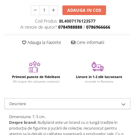
Jucarii cu Dinozauri
ADAUGA IN COS
Figurine cu animale domestice
Cod Produs:
BL4007176123577
Figurine plus
Ai nevoie de ajutor?
0784988888
/
0786966666
Figurine
Jucarii Montessori
Adauga la Favorite
Cere informatii
Nevoi speciale si sindrom Down
Jucarii cu alfabet
Jucarii cu cifre
Primesti puncte de fidelitate
Livrare in 1-2 zile lucratoare
Seturi Numberblocks
3% inapoi din valoarea comenzii
oriunde in Romania
Jucarii de motricitate
Jucarii fructe si legume
Descriere
Puzzle-uri
Puzzle clasic
Dimensiune: 7, 5 cm.
Puzzle incastru
Despre brand:
Bullyland este un brand cu o lungă tradiție în
producția de figurine și jucării de colecție, recunoscut pentru
Puzzle de podea
atenția sa la detalii și calitatea superioară a produselor sale. Cu o