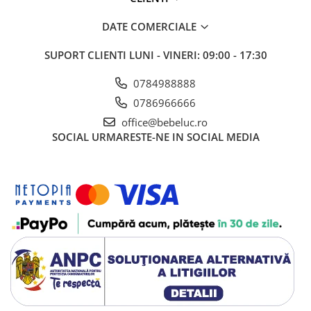
Cadou copii 8 ani
DATE COMERCIALE
Cadou copii 9 ani
SUPORT CLIENTI
LUNI - VINERI: 09:00 - 17:30
Cadou copii 10 ani
Cadou copii 11 ani
0784988888
0786966666
Cadou copii 12 ani
office@bebeluc.ro
Rechizite scolare
SOCIAL
URMARESTE-NE IN SOCIAL MEDIA
Penar baieti
Penar fete
Agenda copii
Caserola compartimentata copii
Etui Ochelari
Ghiozdan baieti
Ghiozdan fete
Papetarie