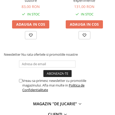
subtire
experimente
Carti de colorat
83,00 RON
131,00 RON
Carticele interactive
IN STOC
IN STOC
Cadouri copii
ADAUGA IN COS
ADAUGA IN COS
Ceasuri copii
Cutii muzicale
Idei cadou fetite
Cadouri bebelusi
Newsletter
Nu rata ofertele si promotiile noastre
Cadouri ieftine pentru copii
Cadouri botez
Cadou copii 2 ani
Vreau sa primesc newsletter cu promotiile
Cadou copii 3 ani
magazinului. Afla mai multe in
Politica de
Cadou copii 4 ani
Confidentialitate
Cadou copii 5 ani
MAGAZIN "DE JUCARIE"
Cadou copii 6 ani
Cadou copii 7 ani
CLIENTI