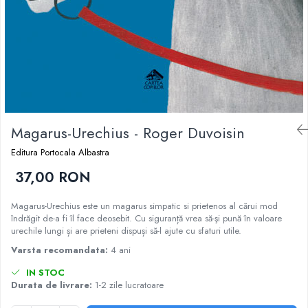
Nisip kinetic
Cadou copii 8 ani
Jucarii interactive
Cadou copii 9 ani
Proiector pentru copii
Cadou copii 10 ani
Instrumente muzicale pentru copii
Cadou copii 11 ani
Caruseluri muzicale
Joc de rol
Cadou copii 12 ani
Storytelling
Magarus-Urechius - Roger Duvoisin
Bucatarii pentru copii
Editura Portocala Albastra
Banc de lucru pentru copii
Papusi de mana
37,00 RON
Casa de papusi
Magarus-Urechius este un magarus simpatic si prietenos al cărui mod
Bormasina magica
îndrăgit de-a fi îl face deosebit. Cu siguranță vrea să-şi pună în valoare
Costum Halloween Copii
urechile lungi și are prieteni dispuși să-l ajute cu sfaturi utile.
Papusi si Bebelusi Reborn
Varsta recomandata:
4 ani
Animale de jucarie
IN STOC
Jucarii cu Dinozauri
Durata de livrare:
1-2 zile lucratoare
Figurine cu animale domestice