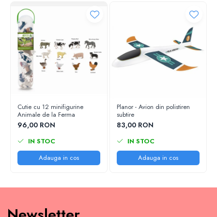
Cutie cu 12 minifigurine
Planor - Avion din polistiren
Animale de la Ferma
subtire
96,00 RON
83,00 RON
IN STOC
IN STOC
Adauga in cos
Adauga in cos
Newsletter