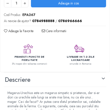
Adauga in cos
Figurine plus
Figurine
Cod Produs:
EPA267
Jucarii Montessori
Ai nevoie de ajutor?
0784988888
/
0786966666
Nevoi speciale si sindrom Down
Adauga la Favorite
Cere informatii
Jucarii cu alfabet
Jucarii cu cifre
Seturi Numberblocks
Jucarii de motricitate
PRIMESTI PUNCTE DE
LIVRARE IN 1-2 ZILE
FIDELITATE
LUCRATOARE
Jucarii fructe si legume
3% inapoi din valoarea comenzii
oriunde in Romania
Puzzle-uri
Descriere
Puzzle clasic
Puzzle incastru
Puzzle de podea
Magarus-Urechius este un magarus simpatic si prietenos, dar si-ar
IQ puzzle
dori ca urechile sale lungi sa arate mai bine, nu ca ale unui...
magar. Ce-i de facut? Ar putea cere sfatul prietenilor sai, celelalte
Jucarii bebelusi
animale de la ferma. Cu siguranta, cainele, oaia sau purcelul stiu