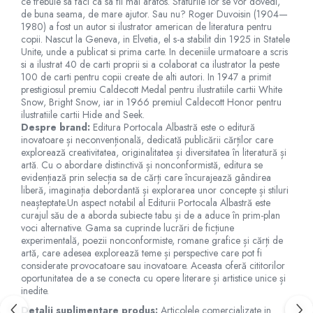
ce trebuie sa faci ca sa fii mai aratos. Sfaturile lor se vor dovedi,
Jucarii de baie
de buna seama, de mare ajutor. Sau nu? Roger Duvoisin (1904—
Zornaitoare
1980) a fost un autor si ilustrator american de literatura pentru
Jucarii dentitie
copii. Nascut la Geneva, in Elvetia, el s-a stabilit din 1925 in Statele
Unite, unde a publicat si prima carte. In deceniile urmatoare a scris
Jucarii senzoriale
si a ilustrat 40 de carti proprii si a colaborat ca ilustrator la peste
Jucarii motrice pentru bebelusi
100 de carti pentru copii create de alti autori. In 1947 a primit
prestigiosul premiu Caldecott Medal pentru ilustratiile cartii White
Saltele de activitati pentru bebe
Snow, Bright Snow, iar in 1966 premiul Caldecott Honor pentru
Jucarii de sortat
ilustratiile cartii Hide and Seek.
Despre brand:
Editura Portocala Albastră este o editură
Jucarii muzicale bebelusi
inovatoare și neconvențională, dedicată publicării cărților care
Puzzle bebelusi
explorează creativitatea, originalitatea și diversitatea în literatură și
artă. Cu o abordare distinctivă și nonconformistă, editura se
evidențiază prin selecția sa de cărți care încurajează gândirea
liberă, imaginația debordantă și explorarea unor concepte și stiluri
neașteptate.Un aspect notabil al Editurii Portocala Albastră este
curajul său de a aborda subiecte tabu și de a aduce în prim-plan
voci alternative. Gama sa cuprinde lucrări de ficțiune
experimentală, poezii nonconformiste, romane grafice și cărți de
artă, care adesea explorează teme și perspective care pot fi
considerate provocatoare sau inovatoare. Aceasta oferă cititorilor
oportunitatea de a se conecta cu opere literare și artistice unice și
inedite.
Detalii suplimentare produs:
Articolele comercializate in