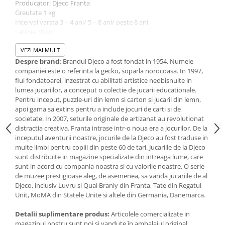
Jucarii de baie
Producator: Djeco Franta
Greutate 1 kg
Zornaitoare
Interval varsta 3 – 4 ani/ 5 – 8 ani/ peste 8 ani
Jucarii dentitie
Latime 30 cm
Jucarii senzoriale
Lungime 30 cm
VEZI MAI MULT
Jucarii motrice pentru bebelusi
Varsta +4 ani - Acest reper este nou si comercializat in ambalajul
Despre brand:
Brandul Djeco a fost fondat in 1954. Numele
Saltele de activitati pentru bebe
original pus la dispozitie de catre producator. Imaginile
companiei este o referinta la gecko, soparla norocoasa. In 1997,
disponibile au caracter orientativ si informativ. Nuanta, tonul si
Jucarii de sortat
fiul fondatoarei, inzestrat cu abilitati artistice neobisnuite in
intensitatea culorii din pozele produsului pot varia in functie de
lumea jucariilor, a conceput o colectie de jucarii educationale.
Jucarii muzicale bebelusi
ecranul de pe care se vizualizeaza magazinul online.
Pentru inceput, puzzle-uri din lemn si carton si jucarii din lemn,
Puzzle bebelusi
apoi gama sa extins pentru a include jocuri de carti si de
societate. In 2007, seturile originale de artizanat au revolutionat
distractia creativa. Franta intrase intr-o noua era a jocurilor. De la
inceputul aventurii noastre, jocurile de la Djeco au fost traduse in
multe limbi pentru copiii din peste 60 de tari. Jucariile de la Djeco
sunt distribuite in magazine specializate din intreaga lume, care
sunt in acord cu compania noastra si cu valorile noastre. O serie
de muzee prestigioase aleg, de asemenea, sa vanda jucariile de al
Djeco, inclusiv Luvru si Quai Branly din Franta, Tate din Regatul
Unit, MoMA din Statele Unite si altele din Germania, Danemarca.
Detalii suplimentare produs:
Articolele comercializate in
magazinul nostru sunt noi si vandute în ambalajul original