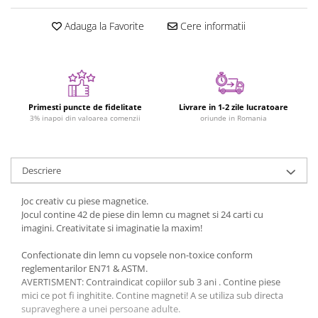
Figurine plus
Adauga la Favorite
Cere informatii
Figurine
Jucarii Montessori
Nevoi speciale si sindrom Down
Jucarii cu alfabet
Primesti puncte de fidelitate
Livrare in 1-2 zile lucratoare
Jucarii cu cifre
3% inapoi din valoarea comenzii
oriunde in Romania
Seturi Numberblocks
Jucarii de motricitate
Descriere
Jucarii fructe si legume
Joc creativ cu piese magnetice.
Puzzle-uri
Jocul contine 42 de piese din lemn cu magnet si 24 carti cu
Puzzle clasic
imagini. Creativitate si imaginatie la maxim!
Puzzle incastru
Confectionate din lemn cu vopsele non-toxice conform
Puzzle de podea
reglementarilor EN71 & ASTM.
IQ puzzle
AVERTISMENT: Contraindicat copiilor sub 3 ani . Contine piese
mici ce pot fi inghitite. Contine magneti! A se utiliza sub directa
Jucarii bebelusi
supraveghere a unei persoane adulte.