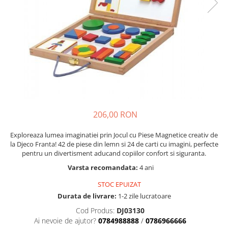
Nisip kinetic
Cadou copii 8 ani
Jucarii interactive
Cadou copii 9 ani
Proiector pentru copii
Cadou copii 10 ani
Instrumente muzicale pentru copii
Cadou copii 11 ani
Caruseluri muzicale
Joc de rol
Cadou copii 12 ani
Storytelling
Bucatarii pentru copii
206,00 RON
Banc de lucru pentru copii
Papusi de mana
Exploreaza lumea imaginatiei prin Jocul cu Piese Magnetice creativ de
Casa de papusi
la Djeco Franta! 42 de piese din lemn si 24 de carti cu imagini, perfecte
pentru un divertisment aducand copiilor confort si siguranta.
Bormasina magica
Varsta recomandata:
4 ani
Costum Halloween Copii
Papusi si Bebelusi Reborn
STOC EPUIZAT
Animale de jucarie
Durata de livrare:
1-2 zile lucratoare
Jucarii cu Dinozauri
Cod Produs:
DJ03130
Ai nevoie de ajutor?
0784988888
/
0786966666
Figurine cu animale domestice