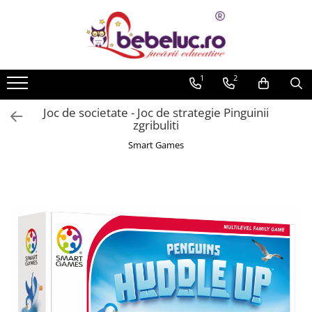
Toate Produsele
Jucarii pe varste
1
2
Jucarii educative
Joc de societate - Joc de strategie Pinguinii
Set constructie copii
zgribuliti
Seturi de construit
Smart Games
Jucarii magnetice
Cuburi de construit
Seturi Experimente pentru copii
Organele Corpului Uman
Roboti de jucarie
Jucarii Creativitate
Lucru manual copii
Plastilina
Seturi de desen