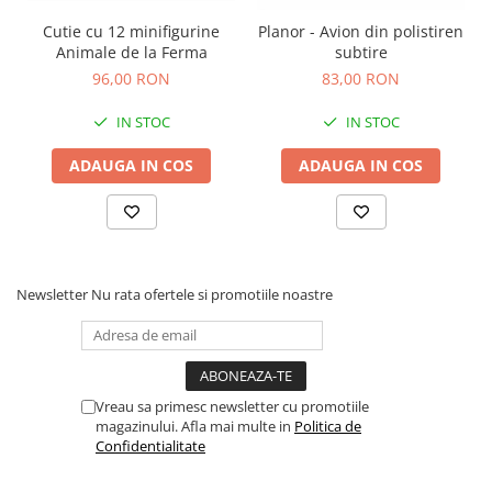
Carti de colorat
Cutie cu 12 minifigurine
Planor - Avion din polistiren
Carticele interactive
Animale de la Ferma
subtire
96,00 RON
83,00 RON
Cadouri copii
Ceasuri copii
IN STOC
IN STOC
Cutii muzicale
ADAUGA IN COS
ADAUGA IN COS
Idei cadou fetite
Cadouri bebelusi
Cadouri ieftine pentru copii
Cadouri botez
Newsletter
Nu rata ofertele si promotiile noastre
Cadou copii 2 ani
Cadou copii 3 ani
Cadou copii 4 ani
Vreau sa primesc newsletter cu promotiile
Cadou copii 5 ani
magazinului. Afla mai multe in
Politica de
Confidentialitate
Cadou copii 6 ani
Cadou copii 7 ani