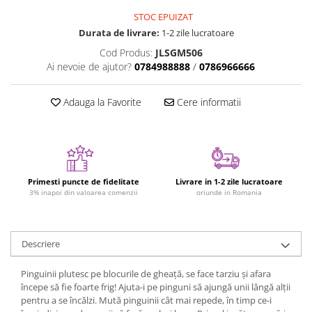
STOC EPUIZAT
Jucarii cu Dinozauri
Durata de livrare:
1-2 zile lucratoare
Figurine cu animale domestice
Cod Produs:
JLSGM506
Figurine plus
Ai nevoie de ajutor?
0784988888
/
0786966666
Figurine
Jucarii Montessori
Adauga la Favorite
Cere informatii
Nevoi speciale si sindrom Down
Jucarii cu alfabet
Jucarii cu cifre
Seturi Numberblocks
Primesti puncte de fidelitate
Livrare in 1-2 zile lucratoare
3% inapoi din valoarea comenzii
oriunde in Romania
Jucarii de motricitate
Jucarii fructe si legume
Puzzle-uri
Descriere
Puzzle clasic
Pinguinii plutesc pe blocurile de gheață, se face tarziu și afara
Puzzle incastru
începe să fie foarte frig! Ajuta-i pe pinguni să ajungă unii lângă alții
Puzzle de podea
pentru a se încălzi. Mută pinguinii cât mai repede, în timp ce-i