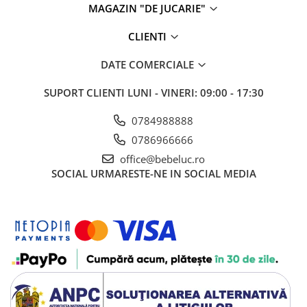
MAGAZIN "DE JUCARIE"
Cadou copii 8 ani
CLIENTI
Cadou copii 9 ani
Cadou copii 10 ani
DATE COMERCIALE
Cadou copii 11 ani
SUPORT CLIENTI
LUNI - VINERI: 09:00 - 17:30
Cadou copii 12 ani
0784988888
Rechizite scolare
0786966666
Penar baieti
office@bebeluc.ro
Penar fete
SOCIAL
URMARESTE-NE IN SOCIAL MEDIA
Agenda copii
Caserola compartimentata copii
Etui Ochelari
Ghiozdan baieti
Ghiozdan fete
Papetarie