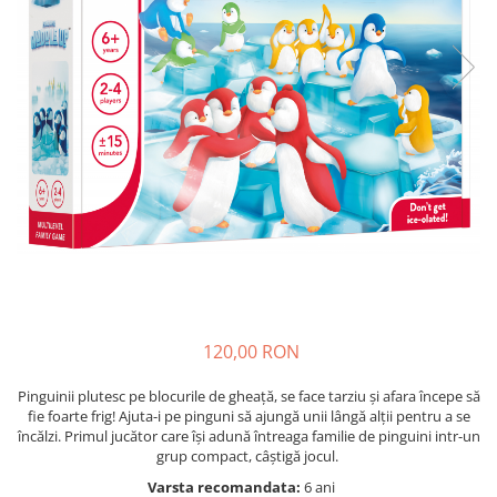
Seturi de pictura pentru copii
Tatuaje Copii
Nisip kinetic
Jucarii interactive
Proiector pentru copii
Instrumente muzicale pentru copii
Caruseluri muzicale
Joc de rol
Storytelling
Bucatarii pentru copii
Banc de lucru pentru copii
Papusi de mana
120,00 RON
Casa de papusi
Pinguinii plutesc pe blocurile de gheață, se face tarziu și afara începe să
Bormasina magica
fie foarte frig! Ajuta-i pe pinguni să ajungă unii lângă alții pentru a se
Costum Halloween Copii
încălzi. Primul jucător care își adună întreaga familie de pinguini intr-un
grup compact, câștigă jocul.
Papusi si Bebelusi Reborn
Varsta recomandata:
6 ani
Animale de jucarie