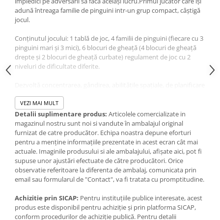
împiedici pe adversarii să facă același lucru.Primul jucător care își
IQ puzzle
adună întreaga familie de pinguini intr-un grup compact, câștigă
Jucarii bebelusi
jocul.
Jucarii de baie
Conținutul jocului: 1 tablă de joc, 4 familii de pinguini (fiecare cu 3
Zornaitoare
pinguini mari și 3 mici), 6 blocuri de gheață (4 blocuri de gheață
drepte și 2 blocuri de gheață curbate) regulament de joc cu 2
Jucarii dentitie
niveluri de dificultate diferite.
Jucarii senzoriale
Jucarii motrice pentru bebelusi
Dezvoltă concentrarea, gândirea, abilitățile spațiale, de planificare
și rezolvare a problemelor,
Saltele de activitati pentru bebe
Vârstă recomandată: 6+
VEZI MAI MULT
Jucarii de sortat
Nr. de jucători: 2-4
Detalii suplimentare produs:
Articolele comercializate in
Jucarii muzicale bebelusi
magazinul nostru sunt noi si vandute în ambalajul original
furnizat de catre producător. Echipa noastra depune eforturi
Puzzle bebelusi
pentru a menține informațiile prezentate in acest ecran cât mai
Jocuri educative
actuale. Imaginile produsului si ale ambalajului, afișate aici, pot fi
Jocuri STEM
supuse unor ajustări efectuate de către producători. Orice
observatie referitoare la diferenta de ambalaj, comunicata prin
Jocuri Magnetice
email sau formularul de "Contact", va fi tratata cu promptitudine.
Jocuri de societate
Achizitie prin SICAP:
Pentru instituțiile publice interesate, acest
Jocuri de logica
produs este disponibil pentru achiziție și prin platforma SICAP,
conform procedurilor de achiziție publică. Pentru detalii