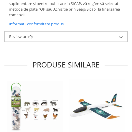
Jocuri de memorie
suplimentare și pentru publicare in SICAP, vă rugăm să selectati
metoda de plată "OP sau Achiziție prin Seap/Sicap" la finalizarea
Jocuri cu litere
comenzii.
Jocuri cu numere
Informatii conformitate produs
Jocuri de indemanare
Review-uri
(0)
Jocuri de carti
Jocuri interactive
Jocuri de podea
PRODUSE SIMILARE
Carti pe alese
Carti pentru copii 1 an
Carti pentru copii 2 ani
Carti pentru copii 3 ani
Carti pentru copii 4 ani
Carti pentru copii 5 ani
Carti pentru copii 6 ani
Carti pentru copii 8 ani