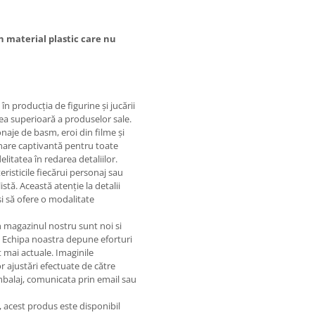
n material plastic care nu
în producția de figurine și jucării
atea superioară a produselor sale.
aje de basm, eroi din filme și
ionare captivantă pentru toate
elitatea în redarea detaliilor.
eristicile fiecărui personaj sau
istă. Această atenție la detalii
 și să ofere o modalitate
in magazinul nostru sunt noi si
. Echipa noastra depune eforturi
 mai actuale. Imaginile
or ajustări efectuate de către
ambalaj, comunicata prin email sau
e, acest produs este disponibil