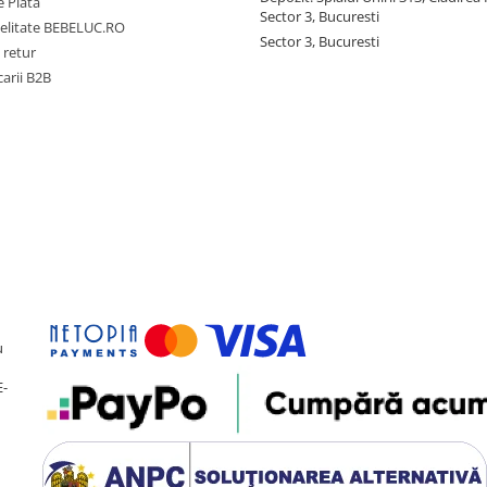
 Plata
Sector 3, Bucuresti
delitate BEBELUC.RO
Sector 3, Bucuresti
 retur
carii B2B
u
E-