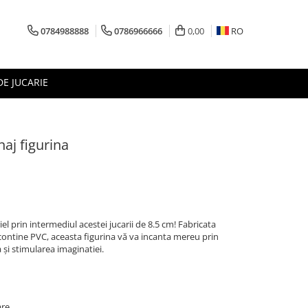
0784988888
0786966666
0,00
RO
DE JUCARIE
naj figurina
el prin intermediul acestei jucarii de 8.5 cm! Fabricata
contine PVC, aceasta figurina vă va incanta mereu prin
 și stimularea imaginatiei.
are