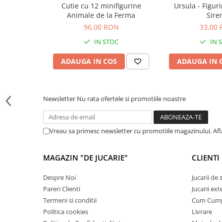
Jocuri de memorie
Cutie cu 12 minifigurine
Ursula - Figur
Animale de la Ferma
Sire
Jocuri cu litere
96,00 RON
33,00
Jocuri cu numere
IN STOC
IN 
Jocuri de indemanare
ADAUGA IN COS
ADAUGA IN 
Jocuri de carti
Jocuri interactive
Jocuri de podea
Newsletter
Nu rata ofertele si promotiile noastre
Carti pe alese
Carti pentru copii 1 an
Vreau sa primesc newsletter cu promotiile magazinului. Af
Carti pentru copii 2 ani
Carti pentru copii 3 ani
MAGAZIN "DE JUCARIE"
CLIENTI
Carti pentru copii 4 ani
Despre Noi
Jucarii de
Carti pentru copii 5 ani
Pareri Clienti
Jucarii ext
Carti pentru copii 6 ani
Termeni si conditii
Cum Cum
Politica cookies
Livrare
Carti pentru copii 8 ani