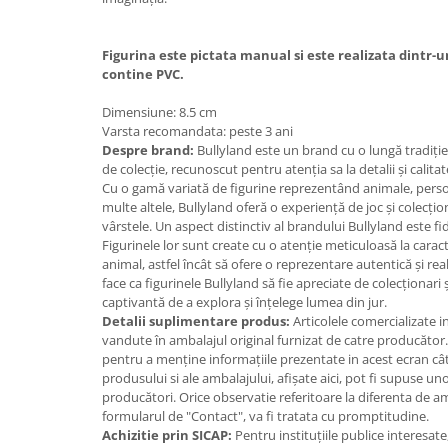
Jucarii cu Dinozauri
Figurine cu animale domestice
Figurina este pictata manual si este realizata dintr-u
contine PVC.
Figurine plus
Figurine
Dimensiune: 8.5 cm
Varsta recomandata: peste 3 ani
Jucarii Montessori
Despre brand:
Bullyland este un brand cu o lungă tradiție 
Nevoi speciale si sindrom Down
de colecție, recunoscut pentru atenția sa la detalii și calit
Cu o gamă variată de figurine reprezentând animale, person
Jucarii cu alfabet
multe altele, Bullyland oferă o experiență de joc și colecț
vârstele. Un aspect distinctiv al brandului Bullyland este fid
Jucarii cu cifre
Figurinele lor sunt create cu o atenție meticuloasă la caract
Seturi Numberblocks
animal, astfel încât să ofere o reprezentare autentică și real
face ca figurinele Bullyland să fie apreciate de colecționari
Jucarii de motricitate
captivantă de a explora și înțelege lumea din jur.
Jucarii fructe si legume
Detalii suplimentare produs:
Articolele comercializate 
vandute în ambalajul original furnizat de catre producător
Puzzle-uri
pentru a menține informațiile prezentate in acest ecran cât
produsului si ale ambalajului, afișate aici, pot fi supuse un
Puzzle clasic
producători. Orice observatie referitoare la diferenta de 
Puzzle incastru
formularul de "Contact", va fi tratata cu promptitudine.
Puzzle de podea
Achizitie prin SICAP:
Pentru instituțiile publice interesat