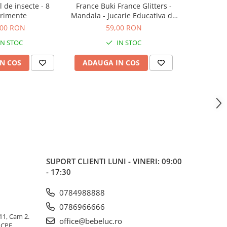
l de insecte - 8
France Buki France Glitters -
Set magie 
rimente
Mandala - Jucarie Educativa de
inalta calitate pentru copii
,00 RON
59,00 RON
1
IN STOC
IN STOC
N COS
ADAUGA IN COS
ADAUG
SUPORT CLIENTI
LUNI - VINERI: 09:00
- 17:30
0784988888
0786966666
 11, Cam 2.
office@bebeluc.ro
ICPE,