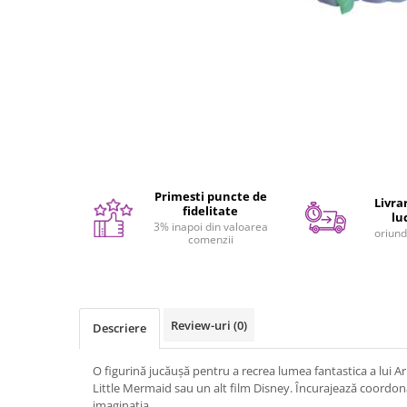
Seturi de pictura pentru copii
Tatuaje Copii
Nisip kinetic
Jucarii interactive
Proiector pentru copii
Instrumente muzicale pentru copii
Caruseluri muzicale
Joc de rol
Primesti puncte de
Livrar
fidelitate
Storytelling
lu
3% inapoi din valoarea
oriund
Bucatarii pentru copii
comenzii
Banc de lucru pentru copii
Papusi de mana
Casa de papusi
Review-uri
(0)
Descriere
Bormasina magica
Costum Halloween Copii
O figurină jucăușă pentru a recrea lumea fantastica a lui Ari
Papusi si Bebelusi Reborn
Little Mermaid sau un alt film Disney.
Încurajează coordon
Animale de jucarie
imaginația.