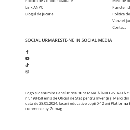
Politica de Confidentialitate
Metode de
Carti de colorat
Link ANPC
Puncte fi
Carticele interactive
Blogul de jucarie
Politica de
Vanzari ju
Cadouri copii
Contact
Ceasuri copii
Cutii muzicale
SOCIAL
URMARESTE-NE IN SOCIAL MEDIA
Idei cadou fetite
Cadouri bebelusi
Cadouri ieftine pentru copii
Cadouri botez
Cadou copii 2 ani
Cadou copii 3 ani
Logo și denumire Bebeluc.ro® sunt MARCĂ ÎNREGISTRATĂ c
nr. 198458 emis de Oficiul de Stat pentru Invenții și Mărci din
Cadou copii 4 ani
data de 28.05.2024. Jucarii educative copii 0-12 ani
Platforma 
commerce by Gomag
Cadou copii 5 ani
Cadou copii 6 ani
Cadou copii 7 ani