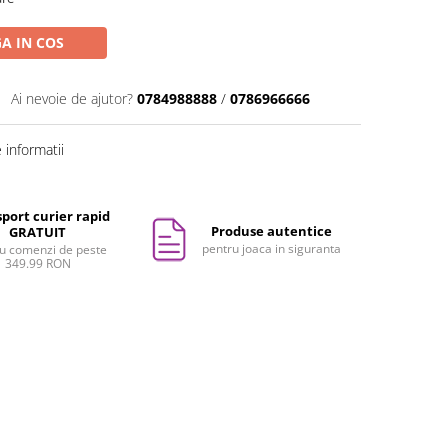
A IN COS
Ai nevoie de ajutor?
0784988888
/
0786966666
informatii
port curier rapid
Produse autentice
GRATUIT
pentru joaca in siguranta
u comenzi de peste
349.99 RON