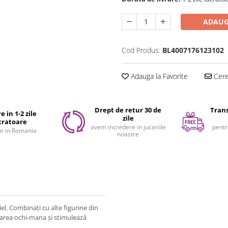
ADAUG
Cod Produs:
BL4007176123102
Adauga la Favorite
Cere 
Drept de retur 30 de
Trans
e in 1-2 zile
zile
cratoare
avem incredere in jucariile
pentr
e in Romania
noastre
el.
Combinați cu alte figurine din
area ochi-mana și stimulează