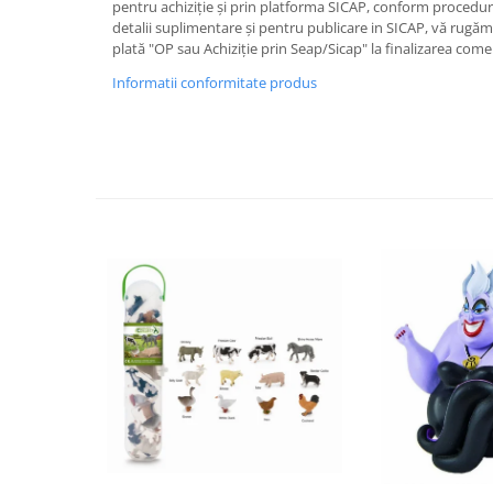
pentru achiziție și prin platforma SICAP, conform proceduri
IQ puzzle
detalii suplimentare și pentru publicare in SICAP, vă rugă
Jucarii bebelusi
plată "OP sau Achiziție prin Seap/Sicap" la finalizarea come
Jucarii de baie
Informatii conformitate produs
Zornaitoare
Jucarii dentitie
Jucarii senzoriale
Jucarii motrice pentru bebelusi
Saltele de activitati pentru bebe
Jucarii de sortat
Jucarii muzicale bebelusi
Puzzle bebelusi
Jocuri educative
Jocuri STEM
Jocuri Magnetice
Jocuri de societate
Jocuri de logica