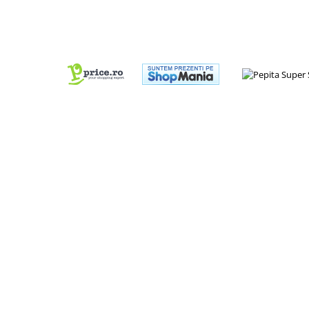
Cadou copii 8 ani
Cadou copii 9 ani
Cadou copii 10 ani
Cadou copii 11 ani
Cadou copii 12 ani
Rechizite scolare
Penar baieti
Penar fete
Agenda copii
Caserola compartimentata copii
Etui Ochelari
Ghiozdan baieti
Ghiozdan fete
Papetarie