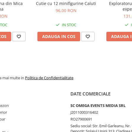
ina din Mica
Cutie cu 12 minifigurine Caluti
Exploratoru
na
expe
96,00 RON
 RON
131
STOC
IN STOC
COS
ADAUGA IN COS
ADAUGA I
la mai multe in
Politica de Confidentialitate
DATE COMERCIALE
 sezon
SC OMEGA EVENTS MEDIA SRL
erior
J2011000316402
par
RO27900691
Sediu social: Str. Emil Garleanu, Nr.
Depozit: Splaiul Unirii 313, Cladirea 