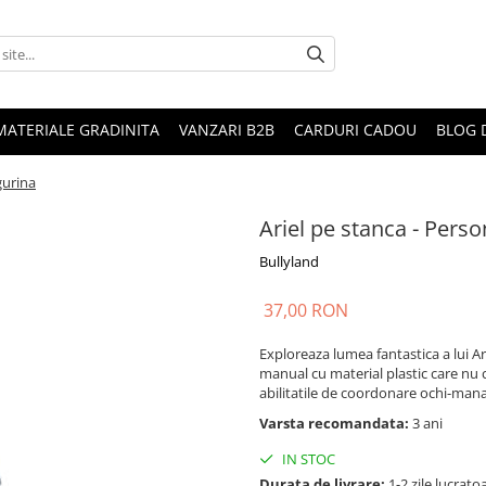
MATERIALE GRADINITA
VANZARI B2B
CARDURI CADOU
BLOG 
gurina
Ariel pe stanca - Perso
Bullyland
37,00 RON
Exploreaza lumea fantastica a lui Ari
manual cu material plastic care nu 
abilitatile de coordonare ochi-mana
Varsta recomandata:
3 ani
IN STOC
Durata de livrare:
1-2 zile lucrato