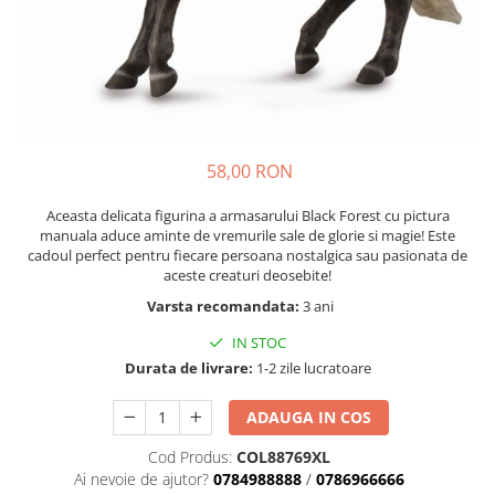
Nisip kinetic
Cadou copii 8 ani
Jucarii interactive
Cadou copii 9 ani
Proiector pentru copii
Cadou copii 10 ani
Instrumente muzicale pentru copii
Cadou copii 11 ani
Caruseluri muzicale
Joc de rol
Cadou copii 12 ani
58,00 RON
Storytelling
Aceasta delicata figurina a armasarului Black Forest cu pictura
Bucatarii pentru copii
manuala aduce aminte de vremurile sale de glorie si magie! Este
Banc de lucru pentru copii
cadoul perfect pentru fiecare persoana nostalgica sau pasionata de
aceste creaturi deosebite!
Papusi de mana
Varsta recomandata:
3 ani
Casa de papusi
Bormasina magica
IN STOC
Costum Halloween Copii
Durata de livrare:
1-2 zile lucratoare
Papusi si Bebelusi Reborn
ADAUGA IN COS
Animale de jucarie
Jucarii cu Dinozauri
Cod Produs:
COL88769XL
Ai nevoie de ajutor?
0784988888
/
0786966666
Figurine cu animale domestice