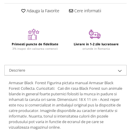
Figurine plus
Adauga la Favorite
Cere informatii
Figurine
Jucarii Montessori
Nevoi speciale si sindrom Down
Jucarii cu alfabet
Primesti puncte de fidelitate
Livrare in 1-2 zile lucratoare
Jucarii cu cifre
3% inapoi din valoarea comenzii
oriunde in Romania
Seturi Numberblocks
Jucarii de motricitate
Descriere
Jucarii fructe si legume
Armasar Black Forest Figurina pictata manual Armasar Black
Puzzle-uri
Forest Collecta. Curiozitati: Caii din rasa Black Forest sun animale
Puzzle clasic
blande in general foarte puternici folositi la munca in padure si
inhamati la caruta ori sanie. Dimensiuni: 18 X 11 cm - Acest reper
Puzzle incastru
este nou si comercializat in ambalajul original pus la dispozitie de
Puzzle de podea
catre producator. Imaginile disponibile au caracter orientativ si
IQ puzzle
informativ. Nuanta, tonul si intensitatea culorii din pozele
produsului pot varia in functie de ecranul de pe care se
Jucarii bebelusi
vizualizeaza magazinul online.