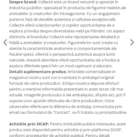
Jucarii de baie
Despre brand:
CollectA este un brand renumit și apreciat în
industria jucăriilor, specializat în producția de figurine realiste ale
Zornaitoare
animalelor și creaturilor din întreaga lume. Cu un angajament
Jucarii dentitie
puternic față de detaliile autentice și calitatea excepțională,
Jucarii senzoriale
CollectA oferă colecționarilor și copiilor oportunitatea de a
explora și învăța despre diversitatea vieții pe Pământ. Un aspect
Jucarii motrice pentru bebelusi
distinctiv al brandului CollectA este reprezentarea detaliată și
Saltele de activitati pentru bebe
fidelă a animalelor și creaturilor. Figurinele lor sunt create cu
atenție la caracteristicile anatomice și comportamentale ale
Jucarii de sortat
fiecărei specii, oferind o perspectivă autentică asupra lumii
Jucarii muzicale bebelusi
naturale. Această abordare oferă oportunitatea de a învăța și
Puzzle bebelusi
explora diferitele specii într-un mod captivant și educativ.
Detalii suplimentare produs:
Articolele comercializate in
magazinul nostru sunt noi si vandute în ambalajul original
furnizat de catre producător. Echipa noastra depune eforturi
pentru a menține informațiile prezentate in acest ecran cât mai
actuale. Imaginile produsului si ale ambalajului, afișate aici, pot fi
supuse unor ajustări efectuate de către producători. Orice
observatie referitoare la diferenta de ambalaj, comunicata prin
email sau formularul de "Contact", va fi tratata cu promptitudine.
Achizitie prin SICAP:
Pentru instituțiile publice interesate, acest
produs este disponibil pentru achiziție și prin platforma SICAP,
conform procedurilor de achiziție publică. Pentru detalii