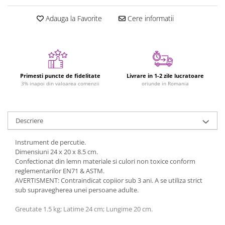
Figurine plus
Adauga la Favorite
Cere informatii
Figurine
Jucarii Montessori
Nevoi speciale si sindrom Down
Jucarii cu alfabet
Primesti puncte de fidelitate
Livrare in 1-2 zile lucratoare
Jucarii cu cifre
3% inapoi din valoarea comenzii
oriunde in Romania
Seturi Numberblocks
Jucarii de motricitate
Descriere
Jucarii fructe si legume
Instrument de percutie.
Puzzle-uri
Dimensiuni 24 x 20 x 8.5 cm.
Puzzle clasic
Confectionat din lemn materiale si culori non toxice conform
reglementarilor EN71 & ASTM.
Puzzle incastru
AVERTISMENT: Contraindicat copiior sub 3 ani. A se utiliza strict
Puzzle de podea
sub supravegherea unei persoane adulte.
IQ puzzle
Greutate 1.5 kg; Latime 24 cm; Lungime 20 cm.
Jucarii bebelusi