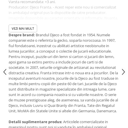
Jucarii de baie
Varsta recomandata: +3 ani.
Producator: Djeco Franta. - Acest reper este nou si comercializat
Zornaitoare
in ambalajul original pus la dispozitie de catre producator.
Jucarii dentitie
Imaginile disponibile au caracter orientativ si informativ. Nuanta,
Jucarii senzoriale
tonul si intensitatea culorii din pozele produsului pot varia in
functie de ecranul de pe care se vizualizeaza magazinul online.
VEZI MAI MULT
Jucarii motrice pentru bebelusi
Despre brand:
Brandul Djeco a fost fondat in 1954. Numele
Saltele de activitati pentru bebe
companiei este o referinta la gecko, soparla norocoasa. In 1997,
Jucarii de sortat
fiul fondatoarei, inzestrat cu abilitati artistice neobisnuite in
lumea jucariilor, a conceput o colectie de jucarii educationale.
Jucarii muzicale bebelusi
Pentru inceput, puzzle-uri din lemn si carton si jucarii din lemn,
Puzzle bebelusi
apoi gama sa extins pentru a include jocuri de carti si de
societate. In 2007, seturile originale de artizanat au revolutionat
distractia creativa. Franta intrase intr-o noua era a jocurilor. De la
inceputul aventurii noastre, jocurile de la Djeco au fost traduse in
multe limbi pentru copiii din peste 60 de tari. Jucariile de la Djeco
sunt distribuite in magazine specializate din intreaga lume, care
sunt in acord cu compania noastra si cu valorile noastre. O serie
de muzee prestigioase aleg, de asemenea, sa vanda jucariile de al
Djeco, inclusiv Luvru si Quai Branly din Franta, Tate din Regatul
Unit, MoMA din Statele Unite si altele din Germania, Danemarca.
Detalii suplimentare produs:
Articolele comercializate in
magazinul nostru sunt noi si vandute în ambalajul original