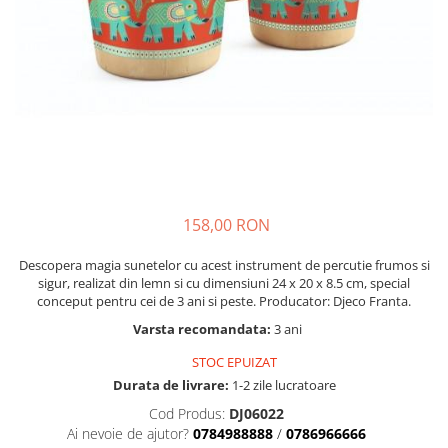
Nisip kinetic
Cadou copii 8 ani
Jucarii interactive
Cadou copii 9 ani
Proiector pentru copii
Cadou copii 10 ani
Instrumente muzicale pentru copii
Cadou copii 11 ani
Caruseluri muzicale
Joc de rol
Cadou copii 12 ani
Storytelling
Bucatarii pentru copii
158,00 RON
Banc de lucru pentru copii
Papusi de mana
Descopera magia sunetelor cu acest instrument de percutie frumos si
Casa de papusi
sigur, realizat din lemn si cu dimensiuni 24 x 20 x 8.5 cm, special
conceput pentru cei de 3 ani si peste. Producator: Djeco Franta.
Bormasina magica
Varsta recomandata:
3 ani
Costum Halloween Copii
Papusi si Bebelusi Reborn
STOC EPUIZAT
Animale de jucarie
Durata de livrare:
1-2 zile lucratoare
Jucarii cu Dinozauri
Cod Produs:
DJ06022
Ai nevoie de ajutor?
0784988888
/
0786966666
Figurine cu animale domestice