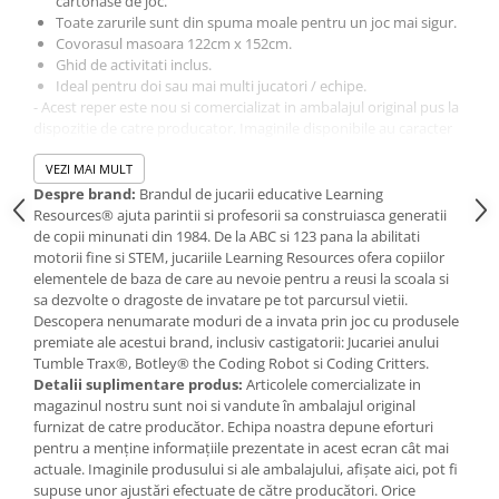
cartonase de joc.
Jucarii de baie
Toate zarurile sunt din spuma moale pentru un joc mai sigur.
Zornaitoare
Covorasul masoara 122cm x 152cm.
Jucarii dentitie
Ghid de activitati inclus.
Ideal pentru doi sau mai multi jucatori / echipe.
Jucarii senzoriale
- Acest reper este nou si comercializat in ambalajul original pus la
Jucarii motrice pentru bebelusi
dispozitie de catre producator. Imaginile disponibile au caracter
Saltele de activitati pentru bebe
orientativ si informativ. Nuanta, tonul si intensitatea culorii din
pozele produsului pot varia in functie de ecranul de pe care se
VEZI MAI MULT
Jucarii de sortat
vizualizeaza magazinul online.
Despre brand:
Brandul de jucarii educative Learning
Jucarii muzicale bebelusi
Resources® ajuta parintii si profesorii sa construiasca generatii
Puzzle bebelusi
de copii minunati din 1984. De la ABC si 123 pana la abilitati
motorii fine si STEM, jucariile Learning Resources ofera copiilor
elementele de baza de care au nevoie pentru a reusi la scoala si
sa dezvolte o dragoste de invatare pe tot parcursul vietii.
Descopera nenumarate moduri de a invata prin joc cu produsele
premiate ale acestui brand, inclusiv castigatorii: Jucariei anului
Tumble Trax®, Botley® the Coding Robot si Coding Critters.
Detalii suplimentare produs:
Articolele comercializate in
magazinul nostru sunt noi si vandute în ambalajul original
furnizat de catre producător. Echipa noastra depune eforturi
pentru a menține informațiile prezentate in acest ecran cât mai
actuale. Imaginile produsului si ale ambalajului, afișate aici, pot fi
supuse unor ajustări efectuate de către producători. Orice