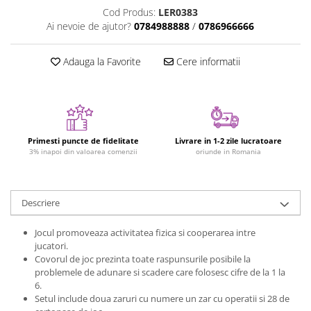
Figurine plus
Cod Produs:
LER0383
Ai nevoie de ajutor?
0784988888
/
0786966666
Figurine
Jucarii Montessori
Adauga la Favorite
Cere informatii
Nevoi speciale si sindrom Down
Jucarii cu alfabet
Jucarii cu cifre
Seturi Numberblocks
Primesti puncte de fidelitate
Livrare in 1-2 zile lucratoare
3% inapoi din valoarea comenzii
oriunde in Romania
Jucarii de motricitate
Jucarii fructe si legume
Puzzle-uri
Descriere
Puzzle clasic
Jocul promoveaza activitatea fizica si cooperarea intre
Puzzle incastru
jucatori.
Puzzle de podea
Covorul de joc prezinta toate raspunsurile posibile la
problemele de adunare si scadere care folosesc cifre de la 1 la
IQ puzzle
6.
Jucarii bebelusi
Setul include doua zaruri cu numere un zar cu operatii si 28 de