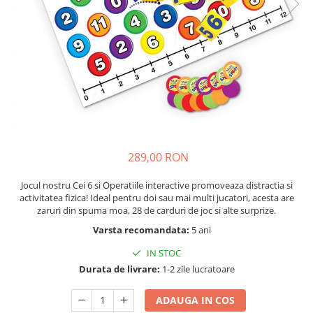
Nisip kinetic
Cadou copii 8 ani
Jucarii interactive
Cadou copii 9 ani
Proiector pentru copii
Cadou copii 10 ani
Instrumente muzicale pentru copii
Cadou copii 11 ani
Caruseluri muzicale
Joc de rol
Cadou copii 12 ani
Storytelling
Bucatarii pentru copii
289,00 RON
Banc de lucru pentru copii
Papusi de mana
Jocul nostru Cei 6 si Operatiile interactive promoveaza distractia si
Casa de papusi
activitatea fizica! Ideal pentru doi sau mai multi jucatori, acesta are
zaruri din spuma mo​a, 28 de carduri de joc si alte surprize.
Bormasina magica
Varsta recomandata:
5 ani
Costum Halloween Copii
Papusi si Bebelusi Reborn
IN STOC
Animale de jucarie
Durata de livrare:
1-2 zile lucratoare
Jucarii cu Dinozauri
ADAUGA IN COS
Figurine cu animale domestice