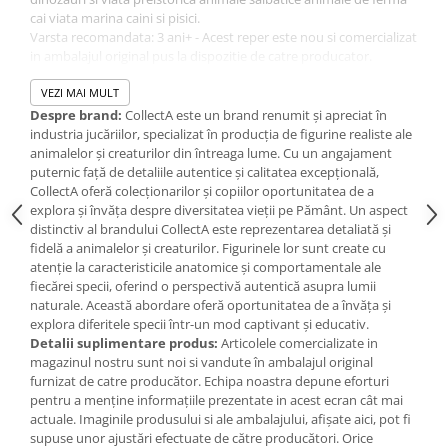
Jucarii de baie
cai viata marina caini si pisici.
Zornaitoare
Varsta recomandata: 3 ani+ - Acest reper este nou si comercializat
Jucarii dentitie
in ambalajul original pus la dispozitie de catre producator.
Imaginile disponibile au caracter orientativ si informativ. Nuanta,
Jucarii senzoriale
tonul si intensitatea culorii din pozele produsului pot varia in
VEZI MAI MULT
Jucarii motrice pentru bebelusi
functie de ecranul de pe care se vizualizeaza magazinul online.
Despre brand:
CollectA este un brand renumit și apreciat în
Saltele de activitati pentru bebe
industria jucăriilor, specializat în producția de figurine realiste ale
animalelor și creaturilor din întreaga lume. Cu un angajament
Jucarii de sortat
puternic față de detaliile autentice și calitatea excepțională,
Jucarii muzicale bebelusi
CollectA oferă colecționarilor și copiilor oportunitatea de a
explora și învăța despre diversitatea vieții pe Pământ. Un aspect
Puzzle bebelusi
distinctiv al brandului CollectA este reprezentarea detaliată și
fidelă a animalelor și creaturilor. Figurinele lor sunt create cu
atenție la caracteristicile anatomice și comportamentale ale
fiecărei specii, oferind o perspectivă autentică asupra lumii
naturale. Această abordare oferă oportunitatea de a învăța și
explora diferitele specii într-un mod captivant și educativ.
Detalii suplimentare produs:
Articolele comercializate in
magazinul nostru sunt noi si vandute în ambalajul original
furnizat de catre producător. Echipa noastra depune eforturi
pentru a menține informațiile prezentate in acest ecran cât mai
actuale. Imaginile produsului si ale ambalajului, afișate aici, pot fi
supuse unor ajustări efectuate de către producători. Orice