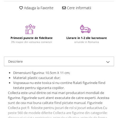
Figurine plus
Adauga la Favorite
Cere informatii
Figurine
Jucarii Montessori
Nevoi speciale si sindrom Down
Jucarii cu alfabet
Primesti puncte de fidelitate
Livrare in 1-2 zile lucratoare
3% inapoi din valoarea comenzii
oriunde in Romania
Jucarii cu cifre
Seturi Numberblocks
Jucarii de motricitate
Descriere
Jucarii fructe si legume
Dimensiuni figurina: 10.5cm X 11 cm;
Puzzle-uri
Material: plastic cauciucat dur;
Vopseaua nu este toxica si nu contine ftalati figurinele fiind
Puzzle clasic
testate pentru siguranta copiilor.
Puzzle incastru
Collecta este unul dintre cei mai mari producatori mondiali de
Puzzle de podea
figurine. Figurinele sunt atent executate de catre experti. Acestea
sunt de cea mai buna calitate fiind pictate manual. Figurinele
IQ puzzle
Collecta pot fi folosite pentru jocuri de rol si jocuri educative.Cu
Jucarii bebelusi
peste 560 de modele diferite Collecta are figurine din categoriile:
dinozauri si viata preistorica animale salbatice animale de ferma