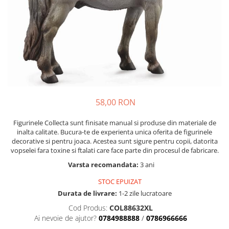
Nisip kinetic
Cadou copii 8 ani
Jucarii interactive
Cadou copii 9 ani
Proiector pentru copii
Cadou copii 10 ani
Instrumente muzicale pentru copii
Cadou copii 11 ani
Caruseluri muzicale
Joc de rol
Cadou copii 12 ani
Storytelling
58,00 RON
Bucatarii pentru copii
Banc de lucru pentru copii
Figurinele Collecta sunt finisate manual si produse din materiale de
Papusi de mana
inalta calitate. Bucura-te de experienta unica oferita de figurinele
decorative si pentru joaca. Acestea sunt sigure pentru copii, datorita
Casa de papusi
vopselei fara toxine si ftalati care face parte din procesul de fabricare.
Bormasina magica
Varsta recomandata:
3 ani
Costum Halloween Copii
STOC EPUIZAT
Papusi si Bebelusi Reborn
Durata de livrare:
1-2 zile lucratoare
Animale de jucarie
Cod Produs:
COL88632XL
Jucarii cu Dinozauri
Ai nevoie de ajutor?
0784988888
/
0786966666
Figurine cu animale domestice