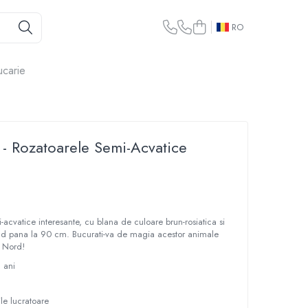
RO
ucarie
 - Rozatoarele Semi-Acvatice
i-acvatice interesante, cu blana de culoare brun-rosiatica si
d pana la 90 cm. Bucurati-va de magia acestor animale
e Nord!
3 ani
ile lucratoare