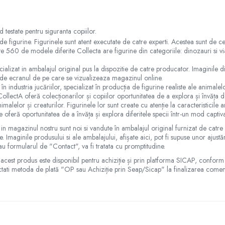
d testate pentru siguranta copiilor.
e figurine. Figurinele sunt atent executate de catre experti. Acestea sunt de ce
ste 560 de modele diferite Collecta are figurine din categoriile: dinozauri si v
lizat in ambalajul original pus la dispozitie de catre producator. Imaginile disp
ie de ecranul de pe care se vizualizeaza magazinul online.
în industria jucăriilor, specializat în producția de figurine realiste ale animal
 CollectA oferă colecționarilor și copiilor oportunitatea de a explora și învăța d
imalelor și creaturilor. Figurinele lor sunt create cu atenție la caracteristicil
 oferă oportunitatea de a învăța și explora diferitele specii într-un mod captiv
 in magazinul nostru sunt noi si vandute în ambalajul original furnizat de catr
. Imaginile produsului si ale ambalajului, afișate aici, pot fi supuse unor ajust
au formularul de "Contact", va fi tratata cu promptitudine.
te, acest produs este disponibil pentru achiziție și prin platforma SICAP, conform
ctati metoda de plată "OP sau Achiziție prin Seap/Sicap" la finalizarea comen