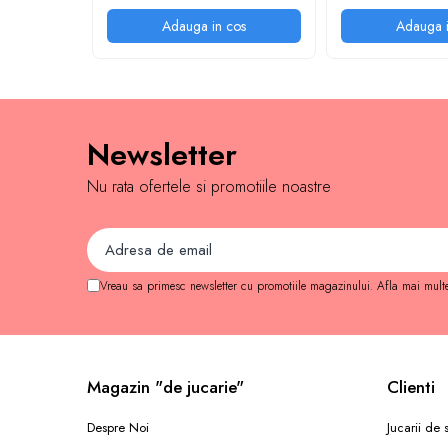
Jocuri de memorie
Adauga in cos
Adauga i
Jocuri cu litere
Jocuri cu numere
Jocuri de indemanare
Jocuri de carti
Newsletter
Jocuri interactive
Nu rata ofertele si promotiile noastre
Jocuri de podea
Carti pe alese
Carti pentru copii 1 an
Carti pentru copii 2 ani
Vreau sa primesc newsletter cu promotiile magazinului. Afla mai mult
Carti pentru copii 3 ani
Carti pentru copii 4 ani
Carti pentru copii 5 ani
Magazin "de jucarie"
Clienti
Carti pentru copii 6 ani
Despre Noi
Jucarii de
Carti pentru copii 8 ani