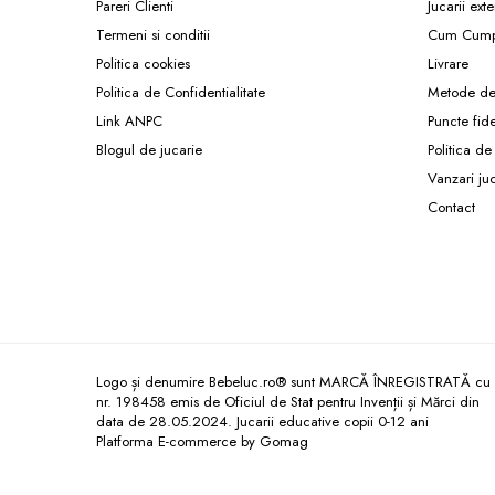
Pareri Clienti
Jucarii exte
Carti de colorat
Termeni si conditii
Cum Cump
Carticele interactive
Politica cookies
Livrare
Cadouri copii
Politica de Confidentialitate
Metode de
Ceasuri copii
Link ANPC
Puncte fid
Cutii muzicale
Blogul de jucarie
Politica de
Vanzari ju
Idei cadou fetite
Contact
Cadouri bebelusi
Cadouri ieftine pentru copii
Cadouri botez
Cadou copii 2 ani
Cadou copii 3 ani
Logo și denumire Bebeluc.ro® sunt MARCĂ ÎNREGISTRATĂ cu
Cadou copii 4 ani
nr. 198458 emis de Oficiul de Stat pentru Invenții și Mărci din
Cadou copii 5 ani
data de 28.05.2024. Jucarii educative copii 0-12 ani
Platforma E-commerce by Gomag
Cadou copii 6 ani
Cadou copii 7 ani