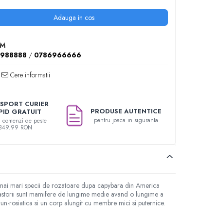
Adauga in cos
2M
4988888
/
0786966666
Cere informatii
SPORT CURIER
PRODUSE AUTENTICE
PID GRATUIT
pentru joaca in siguranta
u comenzi de peste
349.99 RON
le mai mari specii de rozatoare dupa capybara din America
Castorii sunt mamifere de lungime medie avand o lungime a
n-rosiatica si un corp alungit cu membre mici si puternice.