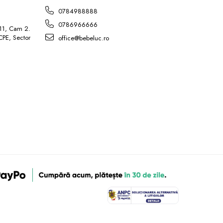
0784988888
0786966666
 11, Cam 2.
ICPE, Sector
office@bebeluc.ro