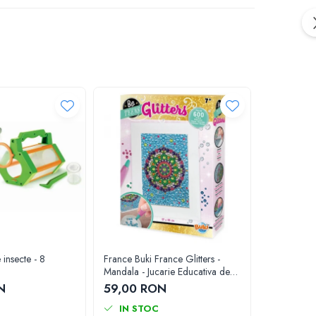
 insecte - 8
France Buki France Glitters -
Set magie 
Mandala - Jucarie Educativa de
magie
inalta calitate pentru copii
N
59,00 RON
117,00 
IN STOC
IN ST