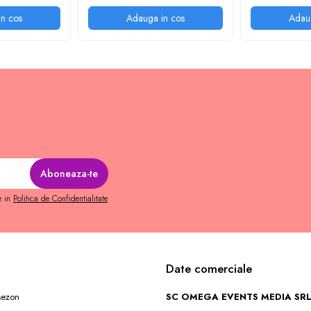
n cos
Adauga in cos
Adau
e in
Politica de Confidentialitate
Date comerciale
 sezon
SC OMEGA EVENTS MEDIA SR