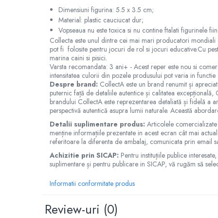
Dimensiuni figurina: 5.5 x 3.5 cm;
Jucarii cu Dinozauri
Material: plastic cauciucat dur;
Figurine cu animale domestice
Vopseaua nu este toxica si nu contine ftalati figurinele fiin
Figurine plus
Collecta este unul dintre cei mai mari producatori mondiali d
pot fi folosite pentru jocuri de rol si jocuri educative.Cu pe
Figurine
marina caini si pisici.
Jucarii Montessori
Varsta recomandata: 3 ani+ - Acest reper este nou si comercia
intensitatea culorii din pozele produsului pot varia in funct
Nevoi speciale si sindrom Down
Despre brand:
CollectA este un brand renumit și apreciat 
puternic față de detaliile autentice și calitatea excepțională,
Jucarii cu alfabet
brandului CollectA este reprezentarea detaliată și fidelă a an
perspectivă autentică asupra lumii naturale. Această abordare
Jucarii cu cifre
Detalii suplimentare produs:
Articolele comercializate
Seturi Numberblocks
menține informațiile prezentate in acest ecran cât mai actuale
Jucarii de motricitate
referitoare la diferenta de ambalaj, comunicata prin email s
Jucarii fructe si legume
Achizitie prin SICAP:
Pentru instituțiile publice interesa
suplimentare și pentru publicare in SICAP, vă rugăm să sele
Puzzle-uri
Informatii conformitate produs
Puzzle clasic
Puzzle incastru
Review-uri
(0)
Puzzle de podea