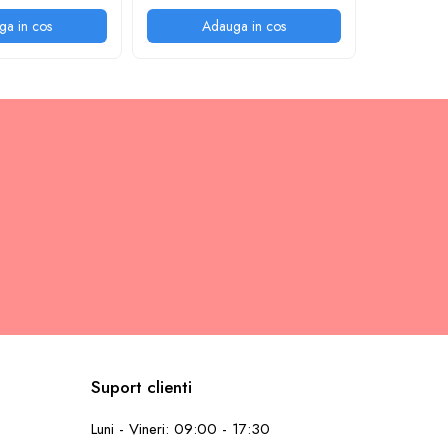
ga in cos
Adauga in cos
A
Suport clienti
L
Luni - Vineri: 09:00 - 17:30