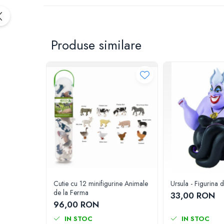
IQ puzzle
Jucarii bebelusi
Jucarii de baie
Produse similare
Zornaitoare
Jucarii dentitie
Jucarii senzoriale
Jucarii motrice pentru bebelusi
Saltele de activitati pentru bebe
Jucarii de sortat
Jucarii muzicale bebelusi
Puzzle bebelusi
Jocuri educative
Jocuri STEM
Jocuri Magnetice
Cutie cu 12 minifigurine Animale
Ursula - Figurina 
de la Ferma
Jocuri de societate
33,00 RON
96,00 RON
Jocuri de logica
IN STOC
IN STOC