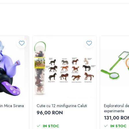
din Mica Sirena
Cutie cu 12 minifigurine Caluti
Exploratorul de
experimente
96,00 RON
131,00 RO
IN STOC
IN STOC