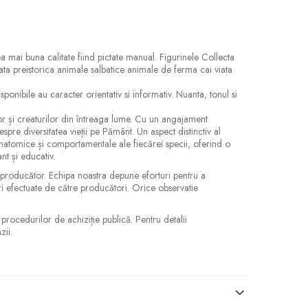
a mai buna calitate fiind pictate manual. Figurinele Collecta
iata preistorica animale salbatice animale de ferma cai viata
onibile au caracter orientativ si informativ. Nuanta, tonul si
elor și creaturilor din întreaga lume. Cu un angajament
espre diversitatea vieții pe Pământ. Un aspect distinctiv al
e anatomice și comportamentale ale fiecărei specii, oferind o
ant și educativ.
e producător. Echipa noastra depune eforturi pentru a
ări efectuate de către producători. Orice observatie
 procedurilor de achiziție publică. Pentru detalii
zii.