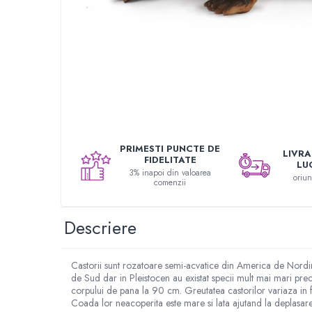
Seturi de pictura pentru copii
Tatuaje Copii
Nisip kinetic
Jucarii interactive
Proiector pentru copii
Instrumente muzicale pentru copii
Caruseluri muzicale
Joc de rol
PRIMESTI PUNCTE DE
LIVRAR
FIDELITATE
Storytelling
LU
3% inapoi din valoarea
oriu
Bucatarii pentru copii
comenzii
Banc de lucru pentru copii
Papusi de mana
Descriere
Casa de papusi
Bormasina magica
Castorii sunt rozatoare semi-acvatice din America de Nordin
Costum Halloween Copii
de Sud dar in Pleistocen au existat specii mult mai mari 
corpului de pana la 90 cm. Greutatea castorilor variaza in 
Papusi si Bebelusi Reborn
Coada lor neacoperita este mare si lata ajutand la deplasare
Animale de jucarie