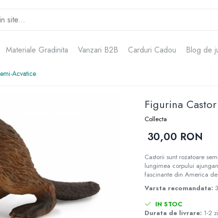
Materiale Gradinita
Vanzari B2B
Carduri Cadou
Blog de j
Semi-Acvatice
Figurina Castor
Collecta
30,00 RON
Castorii sunt rozatoare sem
lungimea corpului ajungan
fascinante din America d
Varsta recomandata:
IN STOC
Durata de livrare:
1-2 z