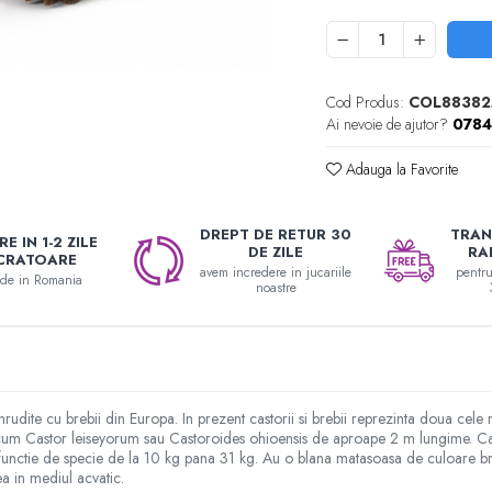
Cod Produs:
COL8838
Ai nevoie de ajutor?
078
Adauga la Favorite
DREPT DE RETUR 30
TRAN
E IN 1-2 ZILE
DE ZILE
RA
CRATOARE
avem incredere in jucariile
pentr
nde in Romania
noastre
rudite cu brebii din Europa. In prezent castorii si brebii reprezinta doua ce
precum Castor leiseyorum sau Castoroides ohioensis de aproape 2 m lungime. 
functie de specie de la 10 kg pana 31 kg. Au o blana matasoasa de culoare bru
a in mediul acvatic.