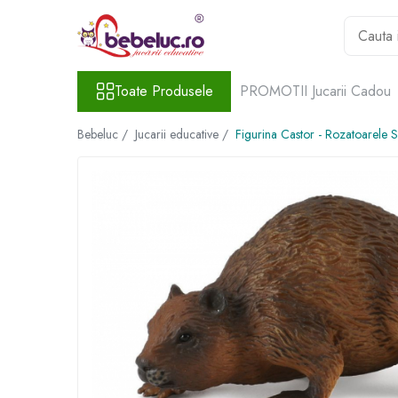
Toate Produsele
Toate Produsele
PROMOTII Jucarii Cadou
Jucarii pe varste
Jucarii educative
Bebeluc /
Jucarii educative /
Figurina Castor - Rozatoarele 
Set constructie copii
Seturi de construit
Jucarii magnetice
Cuburi de construit
Seturi Experimente pentru copii
Organele Corpului Uman
Roboti de jucarie
Jucarii Creativitate
Lucru manual copii
Plastilina
Seturi de desen