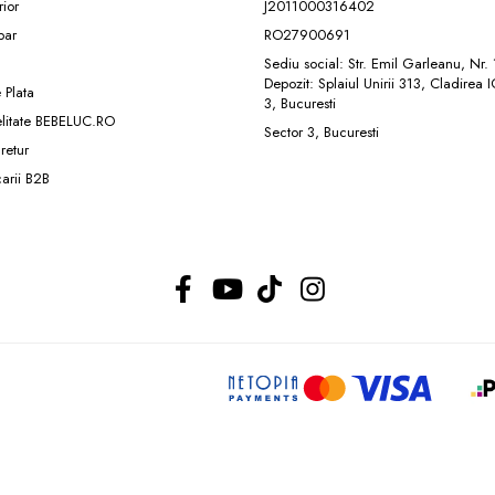
rior
J2011000316402
ar
RO27900691
Sediu social: Str. Emil Garleanu, Nr.
Depozit: Splaiul Unirii 313, Cladirea 
 Plata
3, Bucuresti
elitate BEBELUC.RO
Sector 3, Bucuresti
 retur
carii B2B