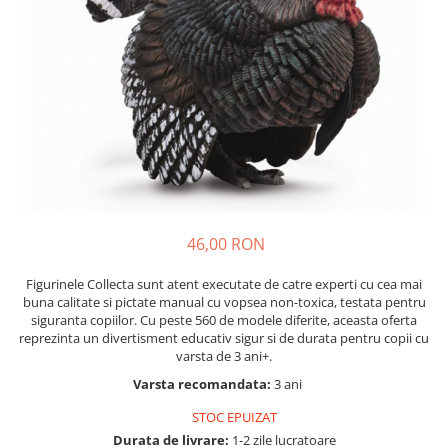
Nisip kinetic
Cadou copii 8 ani
Jucarii interactive
Cadou copii 9 ani
Proiector pentru copii
Cadou copii 10 ani
Instrumente muzicale pentru copii
Cadou copii 11 ani
Caruseluri muzicale
Joc de rol
Cadou copii 12 ani
Storytelling
Bucatarii pentru copii
Banc de lucru pentru copii
46,00 RON
Papusi de mana
Casa de papusi
Figurinele Collecta sunt atent executate de catre experti cu cea mai
buna calitate si pictate manual cu vopsea non-toxica, testata pentru
Bormasina magica
siguranta copiilor. Cu peste 560 de modele diferite, aceasta oferta
Costum Halloween Copii
reprezinta un divertisment educativ sigur si de durata pentru copii cu
Papusi si Bebelusi Reborn
varsta de 3 ani+.
Animale de jucarie
Varsta recomandata:
3 ani
Jucarii cu Dinozauri
STOC EPUIZAT
Figurine cu animale domestice
Durata de livrare:
1-2 zile lucratoare