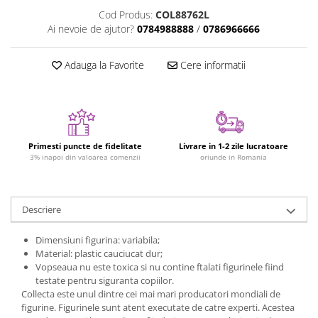
Figurine plus
Cod Produs:
COL88762L
Ai nevoie de ajutor?
0784988888
/
0786966666
Figurine
Jucarii Montessori
Adauga la Favorite
Cere informatii
Nevoi speciale si sindrom Down
Jucarii cu alfabet
Jucarii cu cifre
Seturi Numberblocks
Primesti puncte de fidelitate
Livrare in 1-2 zile lucratoare
3% inapoi din valoarea comenzii
oriunde in Romania
Jucarii de motricitate
Jucarii fructe si legume
Puzzle-uri
Descriere
Puzzle clasic
Dimensiuni figurina: variabila;
Puzzle incastru
Material: plastic cauciucat dur;
Puzzle de podea
Vopseaua nu este toxica si nu contine ftalati figurinele fiind
IQ puzzle
testate pentru siguranta copiilor.
Collecta este unul dintre cei mai mari producatori mondiali de
Jucarii bebelusi
figurine. Figurinele sunt atent executate de catre experti. Acestea