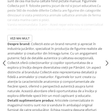
Jucarii de baie
sunt de cea mai buna calitate fiind pictate manual. Figurinele
Collecta pot fi folosite pentru jocuri de rol si jocuri educative.Cu
Zornaitoare
peste 560 de modele diferite Collecta are figurine din categoriile:
Jucarii dentitie
dinozauri si viata preistorica animale salbatice animale de ferma
cai viata marina caini si pisici.
Jucarii senzoriale
Varsta recomandata: 3 ani+ - Acest reper este nou si comercializat
Jucarii motrice pentru bebelusi
in ambalajul original pus la dispozitie de catre producator.
Saltele de activitati pentru bebe
Imaginile disponibile au caracter orientativ si informativ. Nuanta,
tonul si intensitatea culorii din pozele produsului pot varia in
VEZI MAI MULT
Jucarii de sortat
functie de ecranul de pe care se vizualizeaza magazinul online.
Despre brand:
CollectA este un brand renumit și apreciat în
Jucarii muzicale bebelusi
industria jucăriilor, specializat în producția de figurine realiste ale
Puzzle bebelusi
animalelor și creaturilor din întreaga lume. Cu un angajament
puternic față de detaliile autentice și calitatea excepțională,
CollectA oferă colecționarilor și copiilor oportunitatea de a
explora și învăța despre diversitatea vieții pe Pământ. Un aspect
distinctiv al brandului CollectA este reprezentarea detaliată și
fidelă a animalelor și creaturilor. Figurinele lor sunt create cu
atenție la caracteristicile anatomice și comportamentale ale
fiecărei specii, oferind o perspectivă autentică asupra lumii
naturale. Această abordare oferă oportunitatea de a învăța și
explora diferitele specii într-un mod captivant și educativ.
Detalii suplimentare produs:
Articolele comercializate in
magazinul nostru sunt noi si vandute în ambalajul original
furnizat de catre producător. Echipa noastra depune eforturi