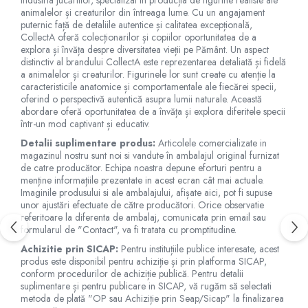
Jucarii de baie
animalelor și creaturilor din întreaga lume. Cu un angajament
Zornaitoare
puternic față de detaliile autentice și calitatea excepțională,
CollectA oferă colecționarilor și copiilor oportunitatea de a
Jucarii dentitie
explora și învăța despre diversitatea vieții pe Pământ. Un aspect
Jucarii senzoriale
distinctiv al brandului CollectA este reprezentarea detaliată și fidelă
a animalelor și creaturilor. Figurinele lor sunt create cu atenție la
Jucarii motrice pentru bebelusi
caracteristicile anatomice și comportamentale ale fiecărei specii,
Saltele de activitati pentru bebe
oferind o perspectivă autentică asupra lumii naturale. Această
Jucarii de sortat
abordare oferă oportunitatea de a învăța și explora diferitele specii
într-un mod captivant și educativ.
Jucarii muzicale bebelusi
Detalii suplimentare produs:
Articolele comercializate in
Puzzle bebelusi
magazinul nostru sunt noi si vandute în ambalajul original furnizat
de catre producător. Echipa noastra depune eforturi pentru a
menține informațiile prezentate in acest ecran cât mai actuale.
Imaginile produsului si ale ambalajului, afișate aici, pot fi supuse
unor ajustări efectuate de către producători. Orice observatie
referitoare la diferenta de ambalaj, comunicata prin email sau
formularul de "Contact", va fi tratata cu promptitudine.
Achizitie prin SICAP:
Pentru instituțiile publice interesate, acest
produs este disponibil pentru achiziție și prin platforma SICAP,
conform procedurilor de achiziție publică. Pentru detalii
suplimentare și pentru publicare in SICAP, vă rugăm să selectati
metoda de plată "OP sau Achiziție prin Seap/Sicap" la finalizarea