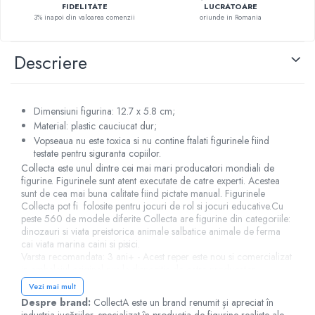
FIDELITATE
LUCRATOARE
Figurine plus
3% inapoi din valoarea comenzii
oriunde in Romania
Figurine
Jucarii Montessori
Descriere
Nevoi speciale si sindrom Down
Jucarii cu alfabet
Dimensiuni figurina: 12.7 x 5.8 cm;
Jucarii cu cifre
Material: plastic cauciucat dur;
Seturi Numberblocks
Vopseaua nu este toxica si nu contine ftalati figurinele fiind
testate pentru siguranta copiilor.
Jucarii de motricitate
Collecta este unul dintre cei mai mari producatori mondiali de
Jucarii fructe si legume
figurine. Figurinele sunt atent executate de catre experti. Acestea
sunt de cea mai buna calitate fiind pictate manual. Figurinele
Puzzle-uri
Collecta pot fi folosite pentru jocuri de rol si jocuri educative.Cu
peste 560 de modele diferite Collecta are figurine din categoriile:
Puzzle clasic
dinozauri si viata preistorica animale salbatice animale de ferma
Puzzle incastru
cai viata marina caini si pisici.
Varsta recomandata: 3 ani+ - Acest reper este nou si comercializat
Puzzle de podea
in ambalajul original pus la dispozitie de catre producator.
IQ puzzle
Imaginile disponibile au caracter orientativ si informativ. Nuanta,
Vezi mai mult
tonul si intensitatea culorii din pozele produsului pot varia in functie
Jucarii bebelusi
Despre brand:
CollectA este un brand renumit și apreciat în
de ecranul de pe care se vizualizeaza magazinul online.
industria jucăriilor, specializat în producția de figurine realiste ale