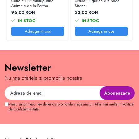
Cutie cu 12 minifigurine
Ursula - Figurina din Mica
Animale de la Ferma
Sirena
96,00 RON
33,00 RON
IN STOC
IN STOC
Adauga in cos
Adauga in cos
Newsletter
Nu rata ofertele si promotiile noastre
Vreau sa primesc newsletter cu promotiile magazinului. Afla mai multe in
Politica
de Confidentialitate