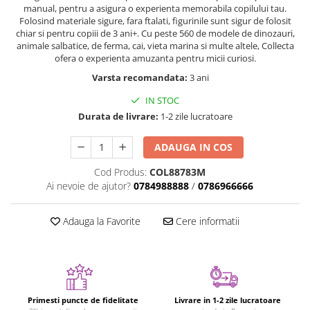
Nisip kinetic
manual, pentru a asigura o experienta memorabila copilului tau.
Cadou copii 8 ani
Folosind materiale sigure, fara ftalati, figurinile sunt sigur de folosit
Jucarii interactive
chiar si pentru copiii de 3 ani+. Cu peste 560 de modele de dinozauri,
Cadou copii 9 ani
Proiector pentru copii
animale salbatice, de ferma, cai, vieta marina si multe altele, Collecta
Cadou copii 10 ani
ofera o experienta amuzanta pentru micii curiosi.
Instrumente muzicale pentru copii
Varsta recomandata:
3 ani
Cadou copii 11 ani
Caruseluri muzicale
Joc de rol
Cadou copii 12 ani
IN STOC
Durata de livrare:
1-2 zile lucratoare
Storytelling
Bucatarii pentru copii
ADAUGA IN COS
Banc de lucru pentru copii
Cod Produs:
COL88783M
Papusi de mana
Ai nevoie de ajutor?
0784988888
/
0786966666
Casa de papusi
Bormasina magica
Adauga la Favorite
Cere informatii
Costum Halloween Copii
Papusi si Bebelusi Reborn
Animale de jucarie
Jucarii cu Dinozauri
Primesti puncte de fidelitate
Livrare in 1-2 zile lucratoare
Figurine cu animale domestice