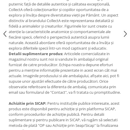
Jucarii de baie
puternic față de detaliile autentice și calitatea excepțională,
Zornaitoare
CollectA oferă colecționarilor și copiilor oportunitatea de a
explora și învăța despre diversitatea vieții pe Pământ. Un aspect
Jucarii dentitie
distinctiv al brandului CollectA este reprezentarea detaliată și
Jucarii senzoriale
fidelă a animalelor și creaturilor. Figurinele lor sunt create cu
Jucarii motrice pentru bebelusi
atenție la caracteristicile anatomice și comportamentale ale
fiecărei specii, oferind o perspectivă autentică asupra lumii
Saltele de activitati pentru bebe
naturale. Această abordare oferă oportunitatea de a învăța și
Jucarii de sortat
explora diferitele specii într-un mod captivant și educativ.
Jucarii muzicale bebelusi
Detalii suplimentare produs:
Articolele comercializate in
magazinul nostru sunt noi si vandute în ambalajul original
Puzzle bebelusi
furnizat de catre producător. Echipa noastra depune eforturi
pentru a menține informațiile prezentate in acest ecran cât mai
actuale. Imaginile produsului si ale ambalajului, afișate aici, pot fi
supuse unor ajustări efectuate de către producători. Orice
observatie referitoare la diferenta de ambalaj, comunicata prin
email sau formularul de "Contact", va fi tratata cu promptitudine.
Achizitie prin SICAP:
Pentru instituțiile publice interesate, acest
produs este disponibil pentru achiziție și prin platforma SICAP,
conform procedurilor de achiziție publică. Pentru detalii
suplimentare și pentru publicare in SICAP, vă rugăm să selectati
metoda de plată "OP sau Achiziție prin Seap/Sicap" la finalizarea