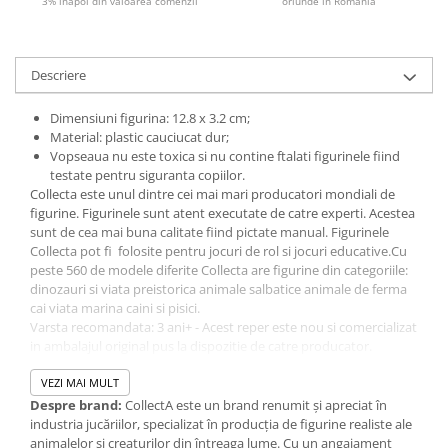
3% inapoi din valoarea comenzii
oriunde in Romania
Figurine plus
Figurine
Jucarii Montessori
Descriere
Nevoi speciale si sindrom Down
Dimensiuni figurina: 12.8 x 3.2 cm;
Jucarii cu alfabet
Material: plastic cauciucat dur;
Vopseaua nu este toxica si nu contine ftalati figurinele fiind
Jucarii cu cifre
testate pentru siguranta copiilor.
Collecta este unul dintre cei mai mari producatori mondiali de
Seturi Numberblocks
figurine. Figurinele sunt atent executate de catre experti. Acestea
Jucarii de motricitate
sunt de cea mai buna calitate fiind pictate manual. Figurinele
Collecta pot fi folosite pentru jocuri de rol si jocuri educative.Cu
Jucarii fructe si legume
peste 560 de modele diferite Collecta are figurine din categoriile:
Puzzle-uri
dinozauri si viata preistorica animale salbatice animale de ferma
cai viata marina caini si pisici.
Puzzle clasic
Varsta recomandata: 3 ani+ - Acest reper este nou si comercializat
Puzzle incastru
in ambalajul original pus la dispozitie de catre producator.
Imaginile disponibile au caracter orientativ si informativ. Nuanta,
Puzzle de podea
tonul si intensitatea culorii din pozele produsului pot varia in
VEZI MAI MULT
IQ puzzle
functie de ecranul de pe care se vizualizeaza magazinul online.
Despre brand:
CollectA este un brand renumit și apreciat în
Jucarii bebelusi
industria jucăriilor, specializat în producția de figurine realiste ale
animalelor și creaturilor din întreaga lume. Cu un angajament