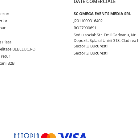
DATE COMERCIALE
 sezon
SC OMEGA EVENTS MEDIA SRL
erior
J2011000316402
par
RO27900691
Sediu social: Str. Emil Garleanu, Nr.
Depozit: Splaiul Unirii 313, Cladirea 
 Plata
Sector 3, Bucuresti
delitate BEBELUC.RO
Sector 3, Bucuresti
 retur
carii B2B