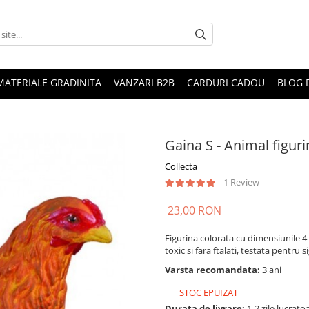
MATERIALE GRADINITA
VANZARI B2B
CARDURI CADOU
BLOG 
Gaina S - Animal figuri
Collecta
1 Review
23,00 RON
Figurina colorata cu dimensiunile 4 
toxic si fara ftalati, testata pentru 
Varsta recomandata:
3 ani
STOC EPUIZAT
Durata de livrare:
1-2 zile lucrato