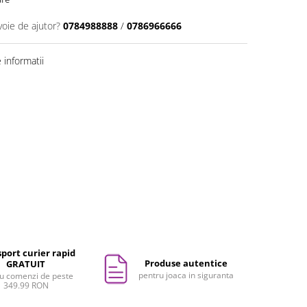
voie de ajutor?
0784988888
/
0786966666
informatii
port curier rapid
Produse autentice
GRATUIT
pentru joaca in siguranta
u comenzi de peste
349.99 RON