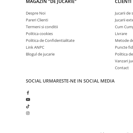
MAGAZIN "DE JUCARIE"
CLIENTI
Carti de colorat
Despre Noi
Jucarii de
Carticele interactive
Pareri Clienti
Jucarii ext
Cadouri copii
Termeni si conditii
Cum Cum
Ceasuri copii
Politica cookies
Livrare
Cutii muzicale
Politica de Confidentialitate
Metode de
Link ANPC
Puncte fi
Idei cadou fetite
Blogul de jucarie
Politica de
Cadouri bebelusi
Vanzari ju
Cadouri ieftine pentru copii
Contact
Cadouri botez
SOCIAL
URMARESTE-NE IN SOCIAL MEDIA
Cadou copii 2 ani
Cadou copii 3 ani
Cadou copii 4 ani
Cadou copii 5 ani
Cadou copii 6 ani
Cadou copii 7 ani