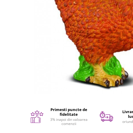
Seturi de pictura pentru copii
Tatuaje Copii
Nisip kinetic
Jucarii interactive
Proiector pentru copii
Instrumente muzicale pentru copii
Caruseluri muzicale
Joc de rol
Storytelling
Bucatarii pentru copii
Banc de lucru pentru copii
Papusi de mana
Casa de papusi
Bormasina magica
Primesti puncte de
Livrar
fidelitate
Costum Halloween Copii
lu
3% inapoi din valoarea
oriund
comenzii
Papusi si Bebelusi Reborn
Animale de jucarie