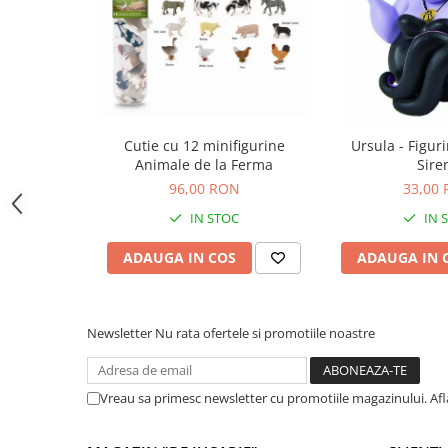
Jocuri de memorie
Jocuri cu litere
Jocuri cu numere
Jocuri de indemanare
Jocuri de carti
Cutie cu 12 minifigurine
Ursula - Figur
Jocuri interactive
Animale de la Ferma
Sire
Jocuri de podea
96,00 RON
33,00
IN STOC
IN 
Carti pe alese
Carti pentru copii 1 an
ADAUGA IN COS
ADAUGA IN 
Carti pentru copii 2 ani
Carti pentru copii 3 ani
Newsletter
Nu rata ofertele si promotiile noastre
Carti pentru copii 4 ani
Carti pentru copii 5 ani
Vreau sa primesc newsletter cu promotiile magazinului. Af
Carti pentru copii 6 ani
Carti pentru copii 8 ani