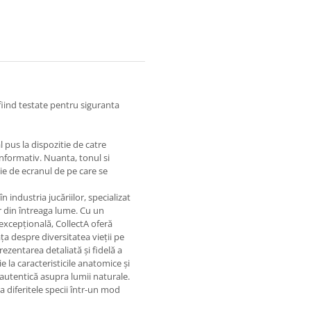
 fiind testate pentru siguranta
 pus la dispozitie de catre
informativ. Nuanta, tonul si
tie de ecranul de pe care se
 industria jucăriilor, specializat
or din întreaga lume. Cu un
 excepțională, CollectA oferă
ăța despre diversitatea vieții pe
ezentarea detaliată și fidelă a
ie la caracteristicile anatomice și
autentică asupra lumii naturale.
 diferitele specii într-un mod