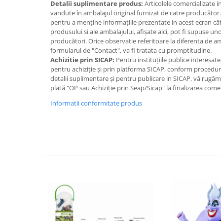
Detalii suplimentare produs:
Articolele comercializate 
IQ puzzle
vandute în ambalajul original furnizat de catre producător
Jucarii bebelusi
pentru a menține informațiile prezentate in acest ecran cât
produsului si ale ambalajului, afișate aici, pot fi supuse un
Jucarii de baie
producători. Orice observatie referitoare la diferenta de 
Zornaitoare
formularul de "Contact", va fi tratata cu promptitudine.
Jucarii dentitie
Achizitie prin SICAP:
Pentru instituțiile publice interesat
pentru achiziție și prin platforma SICAP, conform proceduri
Jucarii senzoriale
detalii suplimentare și pentru publicare in SICAP, vă rugă
Jucarii motrice pentru bebelusi
plată "OP sau Achiziție prin Seap/Sicap" la finalizarea come
Saltele de activitati pentru bebe
Informatii conformitate produs
Jucarii de sortat
Jucarii muzicale bebelusi
Puzzle bebelusi
Jocuri educative
Jocuri STEM
Jocuri Magnetice
Jocuri de societate
Jocuri de logica