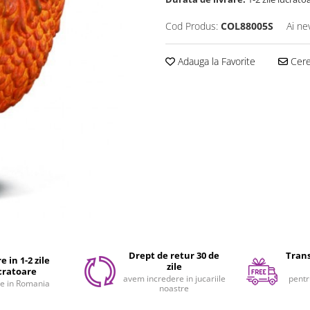
Cod Produs:
COL88005S
Ai ne
Adauga la Favorite
Cere 
Drept de retur 30 de
Trans
e in 1-2 zile
zile
cratoare
avem incredere in jucariile
pentr
e in Romania
noastre