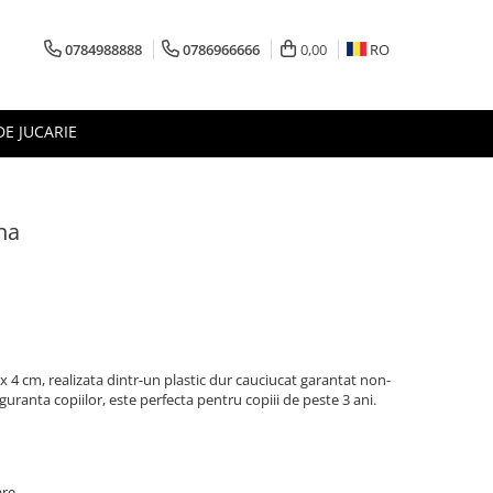
0784988888
0786966666
0,00
RO
DE JUCARIE
na
x 4 cm, realizata dintr-un plastic dur cauciucat garantat non-
siguranta copiilor, este perfecta pentru copiii de peste 3 ani.
are