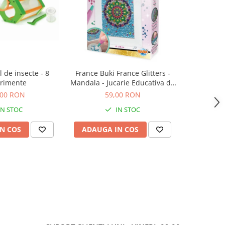
l de insecte - 8
France Buki France Glitters -
Set magie 
rimente
Mandala - Jucarie Educativa de
inalta calitate pentru copii
,00 RON
59,00 RON
1
IN STOC
IN STOC
N COS
ADAUGA IN COS
ADAUG