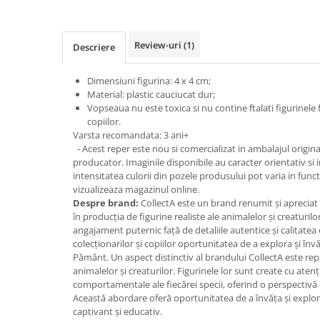
Jucarii cu Dinozauri
Figurine cu animale domestice
Review-uri
(1)
Descriere
Figurine plus
Figurine
Dimensiuni figurina: 4 x 4 cm;
Material: plastic cauciucat dur;
Jucarii Montessori
Vopseaua nu este toxica si nu contine ftalati figurinele
Nevoi speciale si sindrom Down
copiilor.
Varsta recomandata: 3 ani+
Jucarii cu alfabet
- Acest reper este nou si comercializat in ambalajul original
producator. Imaginile disponibile au caracter orientativ si 
Jucarii cu cifre
intensitatea culorii din pozele produsului pot varia in func
Seturi Numberblocks
vizualizeaza magazinul online.
Despre brand:
CollectA este un brand renumit și apreciat în
Jucarii de motricitate
în producția de figurine realiste ale animalelor și creaturil
Jucarii fructe si legume
angajament puternic față de detaliile autentice și calitatea
colecționarilor și copiilor oportunitatea de a explora și înv
Puzzle-uri
Pământ. Un aspect distinctiv al brandului CollectA este repr
Puzzle clasic
animalelor și creaturilor. Figurinele lor sunt create cu atenț
comportamentale ale fiecărei specii, oferind o perspectivă 
Puzzle incastru
Această abordare oferă oportunitatea de a învăța și explora
Puzzle de podea
captivant și educativ.