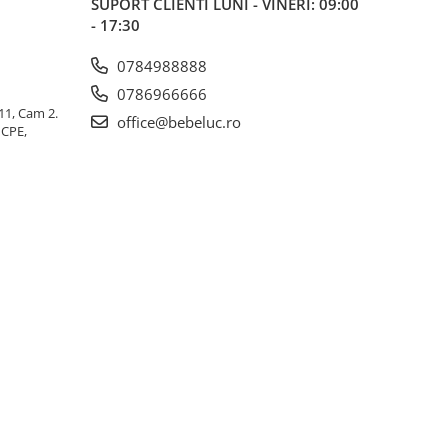
SUPORT CLIENTI
LUNI - VINERI: 09:00
- 17:30
0784988888
0786966666
 11, Cam 2.
office@bebeluc.ro
ICPE,