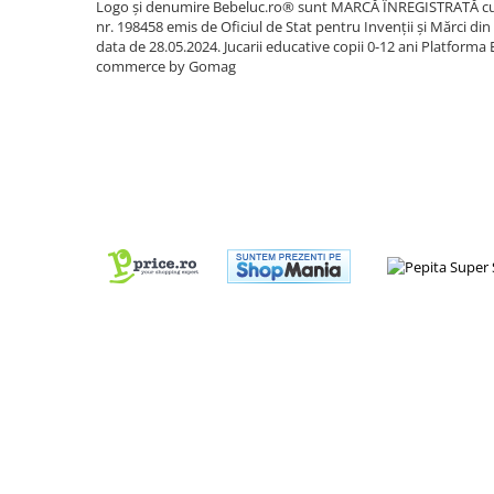
Logo și denumire Bebeluc.ro® sunt MARCĂ ÎNREGISTRATĂ c
nr. 198458 emis de Oficiul de Stat pentru Invenții și Mărci din
Cadou copii 8 ani
data de 28.05.2024. Jucarii educative copii 0-12 ani
Platforma 
Cadou copii 9 ani
commerce by Gomag
Cadou copii 10 ani
Cadou copii 11 ani
Cadou copii 12 ani
Rechizite scolare
Penar baieti
Penar fete
Agenda copii
Caserola compartimentata copii
Etui Ochelari
Ghiozdan baieti
Ghiozdan fete
Papetarie