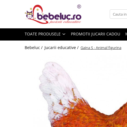
Toate Produsele
Jucarii pe varste
TOATE PRODUSELE
PROMOTII JUCARII CADOU
Jucarii educative
Set constructie copii
Bebeluc /
Jucarii educative /
Gaina S - Animal figurina
Seturi de construit
Jucarii magnetice
Cuburi de construit
Seturi Experimente pentru copii
Organele Corpului Uman
Roboti de jucarie
Jucarii Creativitate
Lucru manual copii
Plastilina
Seturi de desen