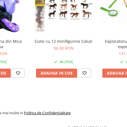
ina din Mica
Cutie cu 12 minifigurine Caluti
Exploratoru
na
expe
96,00 RON
 RON
131
STOC
IN STOC
COS
ADAUGA IN COS
ADAUGA I
la mai multe in
Politica de Confidentialitate