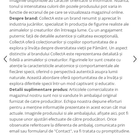
Imaginile disponibile au caracter orientativ si informativ. Nuanta,
IQ puzzle
tonul si intensitatea culorii din pozele produsului pot varia in
Jucarii bebelusi
functie de ecranul de pe care se vizualizeaza magazinul online.
Despre brand:
CollectA este un brand renumit și apreciat în
Jucarii de baie
industria jucăriilor, specializat în producția de figurine realiste ale
Zornaitoare
animalelor și creaturilor din întreaga lume. Cu un angajament
puternic față de detaliile autentice și calitatea excepțională,
Jucarii dentitie
CollectA oferă colecționarilor și copiilor oportunitatea de a
Jucarii senzoriale
explora și învăța despre diversitatea vieții pe Pământ. Un aspect
Jucarii motrice pentru bebelusi
distinctiv al brandului CollectA este reprezentarea detaliată și
fidelă a animalelor și creaturilor. Figurinele lor sunt create cu
Saltele de activitati pentru bebe
atenție la caracteristicile anatomice și comportamentale ale
Jucarii de sortat
fiecărei specii, oferind o perspectivă autentică asupra lumii
Jucarii muzicale bebelusi
naturale. Această abordare oferă oportunitatea de a învăța și
explora diferitele specii într-un mod captivant și educativ.
Puzzle bebelusi
Detalii suplimentare produs:
Articolele comercializate in
Jocuri educative
magazinul nostru sunt noi si vandute în ambalajul original
furnizat de catre producător. Echipa noastra depune eforturi
Jocuri STEM
pentru a menține informațiile prezentate in acest ecran cât mai
Jocuri Magnetice
actuale. Imaginile produsului si ale ambalajului, afișate aici, pot fi
supuse unor ajustări efectuate de către producători. Orice
Jocuri de societate
observatie referitoare la diferenta de ambalaj, comunicata prin
Jocuri de logica
email sau formularul de "Contact", va fi tratata cu promptitudine.