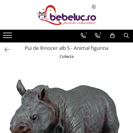
Toate Produsele
Jucarii pe varste
1
2
Jucarii educative
Pui de Rinocer alb S - Animal figurina
Set constructie copii
Collecta
Seturi de construit
Jucarii magnetice
Cuburi de construit
Seturi Experimente pentru copii
Organele Corpului Uman
Roboti de jucarie
Jucarii Creativitate
Lucru manual copii
Plastilina
Seturi de desen