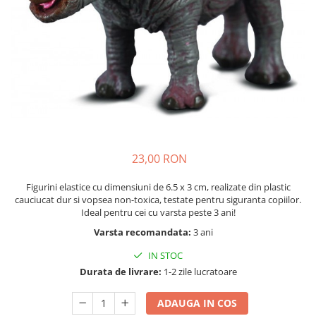
Seturi de pictura pentru copii
Tatuaje Copii
Nisip kinetic
Jucarii interactive
Proiector pentru copii
Instrumente muzicale pentru copii
Caruseluri muzicale
Joc de rol
23,00 RON
Storytelling
Bucatarii pentru copii
Figurini elastice cu dimensiuni de 6.5 x 3 cm, realizate din plastic
cauciucat dur si vopsea non-toxica, testate pentru siguranta copiilor.
Banc de lucru pentru copii
Ideal pentru cei cu varsta peste 3 ani!
Papusi de mana
Varsta recomandata:
3 ani
Casa de papusi
IN STOC
Bormasina magica
Durata de livrare:
1-2 zile lucratoare
Costum Halloween Copii
Papusi si Bebelusi Reborn
ADAUGA IN COS
Animale de jucarie