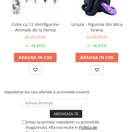
Carti de colorat
Carticele interactive
Cadouri copii
Cutie cu 12 minifigurine
Ursula - Figurina din Mica
Animale de la Ferma
Sirena
Ceasuri copii
96,00 RON
33,00 RON
Cutii muzicale
IN STOC
IN STOC
Idei cadou fetite
ADAUGA IN COS
ADAUGA IN COS
Cadouri bebelusi
Cadouri ieftine pentru copii
Cadouri botez
Cadou copii 2 ani
Newsletter
Nu rata ofertele si promotiile noastre
Cadou copii 3 ani
Cadou copii 4 ani
Cadou copii 5 ani
Cadou copii 6 ani
Vreau sa primesc newsletter cu promotiile
magazinului. Afla mai multe in
Politica de
Cadou copii 7 ani