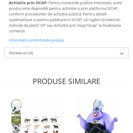
Jocuri de memorie
Achizitie prin SICAP:
Pentru instituțiile publice interesate, acest
produs este disponibil pentru achiziție și prin platforma SICAP,
Jocuri cu litere
conform procedurilor de achiziție publică. Pentru detalii
Jocuri cu numere
suplimentare și pentru publicare in SICAP, vă rugăm să selectati
metoda de plată "OP sau Achiziție prin Seap/Sicap" la finalizarea
Jocuri de indemanare
comenzii.
Jocuri de carti
Informatii conformitate produs
Jocuri interactive
Review-uri
(0)
Jocuri de podea
Carti pe alese
Carti pentru copii 1 an
PRODUSE SIMILARE
Carti pentru copii 2 ani
Carti pentru copii 3 ani
Carti pentru copii 4 ani
Carti pentru copii 5 ani
Carti pentru copii 6 ani
Carti pentru copii 8 ani