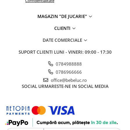
Confidentialitate
Cadou copii 8 ani
MAGAZIN "DE JUCARIE"
Cadou copii 9 ani
Cadou copii 10 ani
CLIENTI
Cadou copii 11 ani
DATE COMERCIALE
Cadou copii 12 ani
SUPORT CLIENTI
LUNI - VINERI: 09:00 - 17:30
Rechizite scolare
Penar baieti
0784988888
Penar fete
0786966666
Agenda copii
office@bebeluc.ro
SOCIAL
URMARESTE-NE IN SOCIAL MEDIA
Caserola compartimentata copii
Etui Ochelari
Ghiozdan baieti
Ghiozdan fete
Papetarie