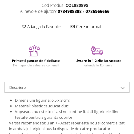
Cod Produs:
COL88089S
Jucarii cu Dinozauri
Ai nevoie de ajutor?
0784988888
/
0786966666
Figurine cu animale domestice
Figurine plus
Adauga la Favorite
Cere informatii
Figurine
Jucarii Montessori
Nevoi speciale si sindrom Down
Jucarii cu alfabet
Primesti puncte de fidelitate
Livrare in 1-2 zile lucratoare
3% inapoi din valoarea comenzii
oriunde in Romania
Jucarii cu cifre
Seturi Numberblocks
Jucarii de motricitate
Descriere
Jucarii fructe si legume
Dimensiuni figurina: 6.5 x 3 cm;
Puzzle-uri
Material: plastic cauciucat dur;
Vopseaua nu este toxica si nu contine ftalati figurinele fiind
Puzzle clasic
testate pentru siguranta copiilor.
Puzzle incastru
Varsta recomandata: 3 ani+ - Acest reper este nou si comercializat
in ambalajul original pus la dispozitie de catre producator.
Puzzle de podea