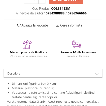
Figurine plus
Cod Produs:
COL88413M
Figurine
Ai nevoie de ajutor?
0784988888
/
0786966666
Jucarii Montessori
Nevoi speciale si sindrom Down
Adauga la Favorite
Cere informatii
Jucarii cu alfabet
Jucarii cu cifre
Seturi Numberblocks
Primesti puncte de fidelitate
Livrare in 1-2 zile lucratoare
Jucarii de motricitate
3% inapoi din valoarea comenzii
oriunde in Romania
Jucarii fructe si legume
Puzzle-uri
Descriere
Puzzle clasic
Puzzle incastru
Dimensiuni figurina: 8cm X 4cm;
Puzzle de podea
Material: plastic cauciucat dur;
Vopseaua nu este toxica si nu contine ftalati figurinele fiind
IQ puzzle
testate pentru siguranta copiilor.
Jucarii bebelusi
Varsta recomandata: 3 ani+ - Acest reper este nou si comercializat
in ambalajul original pus la dispozitie de catre producator.