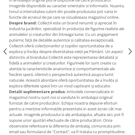
Jucarii de baie
Imaginile disponibile au caracter orientativ si informativ. Nuanta,
Zornaitoare
tonul si intensitatea culorii din pozele produsului pot varia in
Jucarii dentitie
functie de ecranul de pe care se vizualizeaza magazinul online.
Despre brand:
CollectA este un brand renumit și apreciat în
Jucarii senzoriale
industria jucăriilor, specializat în producția de figurine realiste ale
Jucarii motrice pentru bebelusi
animalelor și creaturilor din întreaga lume. Cu un angajament
puternic față de detaliile autentice și calitatea excepțională,
Saltele de activitati pentru bebe
CollectA oferă colecționarilor și copiilor oportunitatea de a
Jucarii de sortat
explora și învăța despre diversitatea vieții pe Pământ. Un aspect
Jucarii muzicale bebelusi
distinctiv al brandului CollectA este reprezentarea detaliată și
fidelă a animalelor și creaturilor. Figurinele lor sunt create cu
Puzzle bebelusi
atenție la caracteristicile anatomice și comportamentale ale
fiecărei specii, oferind o perspectivă autentică asupra lumii
naturale. Această abordare oferă oportunitatea de a învăța și
explora diferitele specii într-un mod captivant și educativ.
Detalii suplimentare produs:
Articolele comercializate in
magazinul nostru sunt noi si vandute în ambalajul original
furnizat de catre producător. Echipa noastra depune eforturi
pentru a menține informațiile prezentate in acest ecran cât mai
actuale. Imaginile produsului si ale ambalajului, afișate aici, pot fi
supuse unor ajustări efectuate de către producători. Orice
observatie referitoare la diferenta de ambalaj, comunicata prin
email sau formularul de "Contact", va fi tratata cu promptitudine.