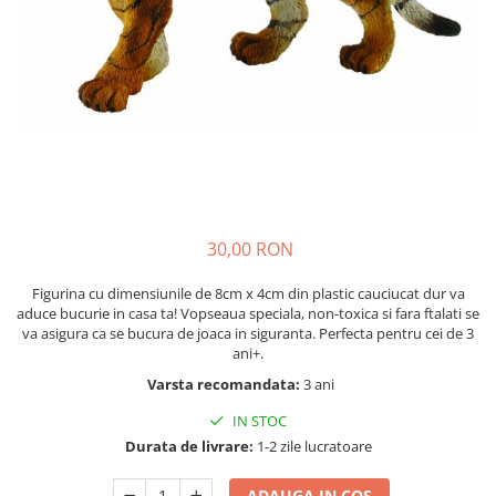
Nisip kinetic
Cadou copii 8 ani
Jucarii interactive
Cadou copii 9 ani
Proiector pentru copii
Cadou copii 10 ani
Instrumente muzicale pentru copii
Cadou copii 11 ani
Caruseluri muzicale
Joc de rol
Cadou copii 12 ani
Storytelling
Bucatarii pentru copii
30,00 RON
Banc de lucru pentru copii
Papusi de mana
Figurina cu dimensiunile de 8cm x 4cm din plastic cauciucat dur va
Casa de papusi
aduce bucurie in casa ta! Vopseaua speciala, non-toxica si fara ftalati se
va asigura ca se bucura de joaca in siguranta. Perfecta pentru cei de 3
Bormasina magica
ani+.
Costum Halloween Copii
Varsta recomandata:
3 ani
Papusi si Bebelusi Reborn
IN STOC
Animale de jucarie
Durata de livrare:
1-2 zile lucratoare
Jucarii cu Dinozauri
Figurine cu animale domestice
ADAUGA IN COS