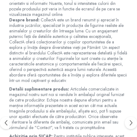
Jucarii de baie
orientativ si informativ. Nuanta, tonul si intensitatea culorii din
pozele produsului pot varia in functie de ecranul de pe care se
Zornaitoare
vizualizeaza magazinul online.
Jucarii dentitie
Despre brand:
CollectA este un brand renumit și apreciat în
Jucarii senzoriale
industria jucăriilor, specializat în producția de figurine realiste ale
animalelor și creaturilor din întreaga lume. Cu un angajament
Jucarii motrice pentru bebelusi
puternic față de detaliile autentice și calitatea excepțională,
Saltele de activitati pentru bebe
CollectA oferă colecționarilor și copiilor oportunitatea de a
explora și învăța despre diversitatea vieții pe Pământ. Un aspect
Jucarii de sortat
distinctiv al brandului CollectA este reprezentarea detaliată și fidelă
Jucarii muzicale bebelusi
a animalelor și creaturilor. Figurinele lor sunt create cu atenție la
caracteristicile anatomice și comportamentale ale fiecărei specii,
Puzzle bebelusi
oferind o perspectivă autentică asupra lumii naturale. Această
abordare oferă oportunitatea de a învăța și explora diferitele specii
într-un mod captivant și educativ.
Detalii suplimentare produs:
Articolele comercializate in
magazinul nostru sunt noi si vandute în ambalajul original furnizat
de catre producător. Echipa noastra depune eforturi pentru a
menține informațiile prezentate in acest ecran cât mai actuale.
Imaginile produsului si ale ambalajului, afișate aici, pot fi supuse
unor ajustări efectuate de către producători. Orice observatie
referitoare la diferenta de ambalaj, comunicata prin email sau
formularul de "Contact", va fi tratata cu promptitudine.
Achizitie prin SICAP:
Pentru instituțiile publice interesate, acest