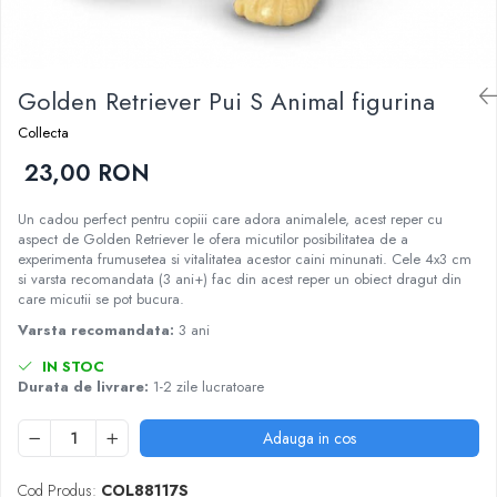
Nisip kinetic
Cadou copii 8 ani
Jucarii interactive
Cadou copii 9 ani
Proiector pentru copii
Cadou copii 10 ani
Golden Retriever Pui S Animal figurina
Instrumente muzicale pentru copii
Cadou copii 11 ani
Caruseluri muzicale
Collecta
Joc de rol
Cadou copii 12 ani
23,00 RON
Storytelling
Un cadou perfect pentru copiii care adora animalele, acest reper cu
Bucatarii pentru copii
aspect de Golden Retriever le ofera micutilor posibilitatea de a
Banc de lucru pentru copii
experimenta frumusetea si vitalitatea acestor caini minunati. Cele 4x3 cm
si varsta recomandata (3 ani+) fac din acest reper un obiect dragut din
Papusi de mana
care micutii se pot bucura.
Casa de papusi
Varsta recomandata:
3 ani
Bormasina magica
Costum Halloween Copii
IN STOC
Durata de livrare:
1-2 zile lucratoare
Papusi si Bebelusi Reborn
Animale de jucarie
Adauga in cos
Jucarii cu Dinozauri
Figurine cu animale domestice
Cod Produs:
COL88117S