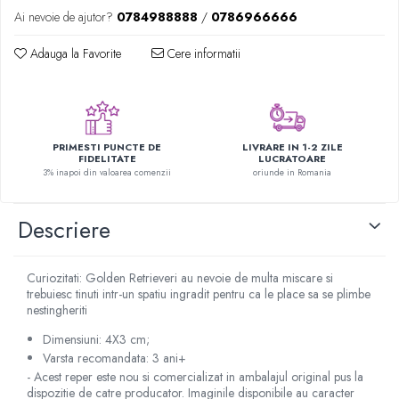
Figurine plus
Ai nevoie de ajutor?
0784988888
/
0786966666
Figurine
Adauga la Favorite
Cere informatii
Jucarii Montessori
Nevoi speciale si sindrom Down
Jucarii cu alfabet
PRIMESTI PUNCTE DE
LIVRARE IN 1-2 ZILE
Jucarii cu cifre
FIDELITATE
LUCRATOARE
3% inapoi din valoarea comenzii
oriunde in Romania
Seturi Numberblocks
Jucarii de motricitate
Descriere
Jucarii fructe si legume
Puzzle-uri
Curiozitati: Golden Retrieveri au nevoie de multa miscare si
Puzzle clasic
trebuiesc tinuti intr-un spatiu ingradit pentru ca le place sa se plimbe
Puzzle incastru
nestingheriti
Puzzle de podea
Dimensiuni: 4X3 cm;
IQ puzzle
Varsta recomandata: 3 ani+
Jucarii bebelusi
- Acest reper este nou si comercializat in ambalajul original pus la
dispozitie de catre producator. Imaginile disponibile au caracter