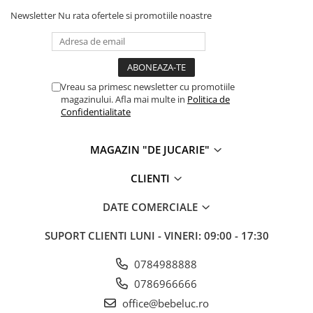
Newsletter
Nu rata ofertele si promotiile noastre
Cadou copii 8 ani
Cadou copii 9 ani
Cadou copii 10 ani
Cadou copii 11 ani
Vreau sa primesc newsletter cu promotiile
magazinului. Afla mai multe in
Politica de
Cadou copii 12 ani
Confidentialitate
Rechizite scolare
Penar baieti
MAGAZIN "DE JUCARIE"
Penar fete
CLIENTI
Agenda copii
DATE COMERCIALE
Caserola compartimentata copii
Etui Ochelari
SUPORT CLIENTI
LUNI - VINERI: 09:00 - 17:30
Ghiozdan baieti
0784988888
Ghiozdan fete
0786966666
Papetarie
office@bebeluc.ro