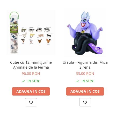
Carti de colorat
Carticele interactive
Cadouri copii
Ceasuri copii
Cutii muzicale
Idei cadou fetite
Cadouri bebelusi
Cadouri ieftine pentru copii
Cutie cu 12 minifigurine
Ursula - Figurina din Mica
Cadouri botez
Animale de la Ferma
Sirena
96,00 RON
33,00 RON
Cadou copii 2 ani
IN STOC
IN STOC
Cadou copii 3 ani
Cadou copii 4 ani
ADAUGA IN COS
ADAUGA IN COS
Cadou copii 5 ani
Cadou copii 6 ani
Cadou copii 7 ani