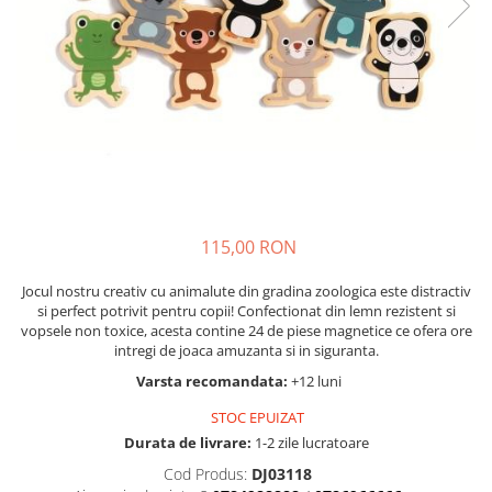
Seturi de pictura pentru copii
Tatuaje Copii
Nisip kinetic
Jucarii interactive
Proiector pentru copii
Instrumente muzicale pentru copii
Caruseluri muzicale
Joc de rol
115,00 RON
Storytelling
Bucatarii pentru copii
Jocul nostru creativ cu animalute din gradina zoologica este distractiv
si perfect potrivit pentru copii! Confectionat din lemn rezistent si
Banc de lucru pentru copii
vopsele non toxice, acesta contine 24 de piese magnetice ce ofera ore
Papusi de mana
intregi de joaca amuzanta si in siguranta.
Casa de papusi
Varsta recomandata:
+12 luni
Bormasina magica
STOC EPUIZAT
Costum Halloween Copii
Durata de livrare:
1-2 zile lucratoare
Papusi si Bebelusi Reborn
Cod Produs:
DJ03118
Animale de jucarie