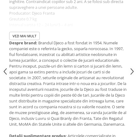
inghitire. Contraindicat copiilor sub 2 ani. A se folosi sub directa
IQ puzzle
supraveghere a unei persoane adulte.
Jucarii bebelusi
Producator: Djeco Franta
Greutate 0.7 kg
Jucarii de baie
Interval varsta 12 – 24 luni/3 – 4 ani
Zornaitoare
Latime 18.5 cm
Jucarii dentitie
Lungime 21.5 cm
VEZI MAI MULT
Despre brand:
Brandul Djeco a fost fondat in 1954. Numele
Jucarii senzoriale
Varsta +2 ani - Acest reper este nou si comercializat in ambalajul
companiei este o referinta la gecko, soparla norocoasa. In 1997,
Jucarii motrice pentru bebelusi
original pus la dispozitie de catre producator. Imaginile
fiul fondatoarei, inzestrat cu abilitati artistice neobisnuite in
disponibile au caracter orientativ si informativ. Nuanta, tonul si
Saltele de activitati pentru bebe
lumea jucariilor, a conceput o colectie de jucarii educationale.
intensitatea culorii din pozele produsului pot varia in functie de
Pentru inceput, puzzle-uri din lemn si carton si jucarii din lemn,
Jucarii de sortat
ecranul de pe care se vizualizeaza magazinul online.
apoi gama sa extins pentru a include jocuri de carti si de
Jucarii muzicale bebelusi
societate. In 2007, seturile originale de artizanat au revolutionat
distractia creativa. Franta intrase intr-o noua era a jocurilor. De la
Puzzle bebelusi
inceputul aventurii noastre, jocurile de la Djeco au fost traduse in
Jocuri educative
multe limbi pentru copiii din peste 60 de tari. Jucariile de la Djeco
Jocuri STEM
sunt distribuite in magazine specializate din intreaga lume, care
sunt in acord cu compania noastra si cu valorile noastre. O serie
Jocuri Magnetice
de muzee prestigioase aleg, de asemenea, sa vanda jucariile de al
Djeco, inclusiv Luvru si Quai Branly din Franta, Tate din Regatul
Jocuri de societate
Unit, MoMA din Statele Unite si altele din Germania, Danemarca.
Jocuri de logica
Detalii suplimentare produs:
Articolele comercializate in