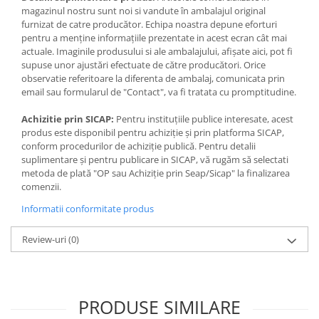
Jocuri de memorie
magazinul nostru sunt noi si vandute în ambalajul original
Jocuri cu litere
furnizat de catre producător. Echipa noastra depune eforturi
pentru a menține informațiile prezentate in acest ecran cât mai
Jocuri cu numere
actuale. Imaginile produsului si ale ambalajului, afișate aici, pot fi
supuse unor ajustări efectuate de către producători. Orice
Jocuri de indemanare
observatie referitoare la diferenta de ambalaj, comunicata prin
Jocuri de carti
email sau formularul de "Contact", va fi tratata cu promptitudine.
Jocuri interactive
Achizitie prin SICAP:
Pentru instituțiile publice interesate, acest
produs este disponibil pentru achiziție și prin platforma SICAP,
Jocuri de podea
conform procedurilor de achiziție publică. Pentru detalii
Carti pe alese
suplimentare și pentru publicare in SICAP, vă rugăm să selectati
metoda de plată "OP sau Achiziție prin Seap/Sicap" la finalizarea
Carti pentru copii 1 an
comenzii.
Carti pentru copii 2 ani
Informatii conformitate produs
Carti pentru copii 3 ani
Review-uri
(0)
Carti pentru copii 4 ani
Carti pentru copii 5 ani
Carti pentru copii 6 ani
PRODUSE SIMILARE
Carti pentru copii 8 ani