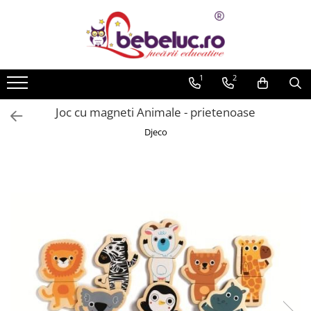
Toate Produsele
Jucarii pe varste
1
2
Jucarii educative
Joc cu magneti Animale - prietenoase
Set constructie copii
Djeco
Seturi de construit
Jucarii magnetice
Cuburi de construit
Seturi Experimente pentru copii
Organele Corpului Uman
Roboti de jucarie
Jucarii Creativitate
Lucru manual copii
Plastilina
Seturi de desen