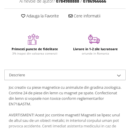
Ai nevoie de ajutor?
0784988888
/
0786966666
Jucarii cu Dinozauri
Figurine cu animale domestice
Adauga la Favorite
Cere informatii
Figurine plus
Figurine
Jucarii Montessori
Nevoi speciale si sindrom Down
Primesti puncte de fidelitate
Livrare in 1-2 zile lucratoare
3% inapoi din valoarea comenzii
oriunde in Romania
Jucarii cu alfabet
Jucarii cu cifre
Descriere
Seturi Numberblocks
Jucarii de motricitate
Joc creativ cu piese magnetice cu animalute din gradina zoologica.
Jucarii fructe si legume
Contine 24 de piese din lemn cu magnet pe spate. Confectionat
din lemn si vopsele non toxice conform reglementarilor
Puzzle-uri
EN71&ASTM.
Puzzle clasic
AVERTISMENT! Acest joc contine magneti! Magnetii se lipesc unul
Puzzle incastru
de altul sau de un obiect metalic; in interiorul corpului uman pot
Puzzle de podea
provoca accidente. Cereti imediat asistenta medicului in caz de