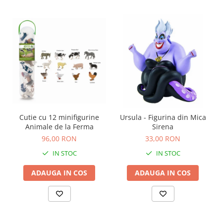
Carti de colorat
Carticele interactive
Cadouri copii
Ceasuri copii
Cutii muzicale
Idei cadou fetite
Cadouri bebelusi
Cadouri ieftine pentru copii
Cutie cu 12 minifigurine
Ursula - Figurina din Mica
Animale de la Ferma
Sirena
Cadouri botez
96,00 RON
33,00 RON
Cadou copii 2 ani
IN STOC
IN STOC
Cadou copii 3 ani
ADAUGA IN COS
ADAUGA IN COS
Cadou copii 4 ani
Cadou copii 5 ani
Cadou copii 6 ani
Cadou copii 7 ani