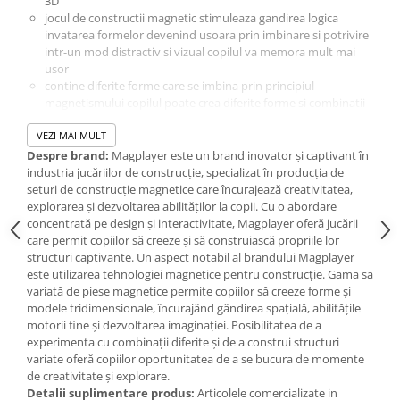
3D
IQ puzzle
jocul de constructii magnetic stimuleaza gandirea logica
Jucarii bebelusi
invatarea formelor devenind usoara prin imbinare si potrivire
intr-un mod distractiv si vizual copilul va memora mult mai
Jucarii de baie
usor
Zornaitoare
contine diferite forme care se imbina prin principiul
magnetismului copilul poate crea diferite forme si combinatii
Jucarii dentitie
dupa propria imaginatie
Jucarii senzoriale
Setul include 40 piese:
VEZI MAI MULT
Jucarii motrice pentru bebelusi
12 x triunghi
Despre brand:
Magplayer este un brand inovator și captivant în
22 x patrat
industria jucăriilor de construcție, specializat în producția de
Saltele de activitati pentru bebe
2 x hexagoan
seturi de construcție magnetice care încurajează creativitatea,
Jucarii de sortat
2 x dreptunghi
explorarea și dezvoltarea abilităților la copii. Cu o abordare
Jucarii muzicale bebelusi
2 x roata dubla
concentrată pe design și interactivitate, Magplayer oferă jucării
Dimensiuni:
388 Ã‘€¦ 285 Ã‘€¦ 84 cm
care permit copiilor să creeze și să construiască propriile lor
Puzzle bebelusi
Varsta recomandata:
3 - 10 ani
structuri captivante. Un aspect notabil al brandului Magplayer
Jocuri educative
Atentie!
Aceasta jucarie contine magneti sau componenete
este utilizarea tehnologiei magnetice pentru construcție. Gama sa
magnetice. Magnetii care se lipesc unul de celalalt sau se ataseaza
Jocuri STEM
variată de piese magnetice permite copiilor să creeze forme și
de un obiect metalic in interiorul corpului uman pot provoca
modele tridimensionale, încurajând gândirea spațială, abilitățile
Jocuri Magnetice
accidente grave sau mortale. Cereti imediat asistenta medicala in
motorii fine și dezvoltarea imaginației. Posibilitatea de a
cazul in care magnetii sunt inghititi sau inhalati. Contraindicat
experimenta cu combinații diferite și de a construi structuri
Jocuri de societate
copiilor mai mici de 3 ani. Jucaria/produsul poate contine piese
variate oferă copiilor oportunitatea de a se bucura de momente
Jocuri de logica
mici care se pot inghiti sau inhala existand pericolul de sufocare
de creativitate și explorare.
sau nu este potrivita copiilor mai mici de 3 ani. Nu lasati
Detalii suplimentare produs:
Articolele comercializate in