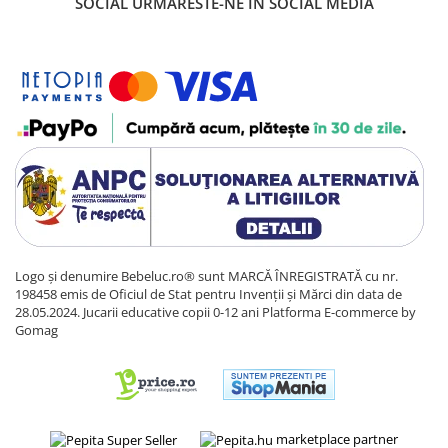
SOCIAL
URMARESTE-NE IN SOCIAL MEDIA
Sacose si Genti
Umbrela copii
Cutiuta metalica
Accesorii bebelusi
Olita bebe
Veioza copii
Decoratiuni camera copilului
Produse de Curatenie
Jucarii exterior
Trotinete copii
Logo și denumire Bebeluc.ro® sunt MARCĂ ÎNREGISTRATĂ cu nr.
198458 emis de Oficiul de Stat pentru Invenții și Mărci din data de
Jucarii curte
28.05.2024. Jucarii educative copii 0-12 ani
Platforma E-commerce by
Gomag
Leagane copii
Karturi copii
Biciclete copii
Trambulina copii
marketplace partner