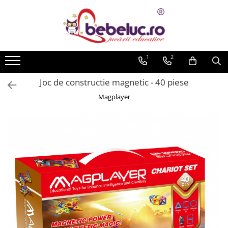
Toate Produsele
Jucarii pe varste
1
2
Jucarii educative
Joc de constructie magnetic - 40 piese
Set constructie copii
Magplayer
Seturi de construit
Jucarii magnetice
Cuburi de construit
Seturi Experimente pentru copii
Organele Corpului Uman
Roboti de jucarie
Jucarii Creativitate
Lucru manual copii
Plastilina
Seturi de desen