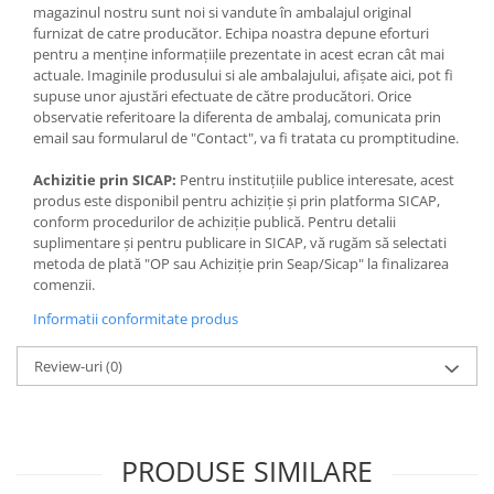
Jocuri de memorie
ambalajele jucariilor/produselor la indemana copiilor. Indepartati
magazinul nostru sunt noi si vandute în ambalajul original
orice ambalaj al jucariei/produsului inainte de a da
furnizat de catre producător. Echipa noastra depune eforturi
Jocuri cu litere
jucaria/produsul copilului. Va rugam sa supravegheati copilul in
pentru a menține informațiile prezentate in acest ecran cât mai
Jocuri cu numere
timp ce se joaca/foloseste acest produs. Pastrati instructiunile si
actuale. Imaginile produsului si ale ambalajului, afișate aici, pot fi
etichetele pentru referinte viitoare. Pastrati jucaria/produsul
supuse unor ajustări efectuate de către producători. Orice
Jocuri de indemanare
departe de foc feriti jucaria/produsul de temperaturi ridicate si
observatie referitoare la diferenta de ambalaj, comunicata prin
umiditate.
email sau formularul de "Contact", va fi tratata cu promptitudine.
Jocuri de carti
- Acest reper este nou si comercializat in ambalajul original pus la
Jocuri interactive
dispozitie de catre producator. Imaginile disponibile au caracter
Achizitie prin SICAP:
Pentru instituțiile publice interesate, acest
orientativ si informativ. Nuanta, tonul si intensitatea culorii din
produs este disponibil pentru achiziție și prin platforma SICAP,
Jocuri de podea
pozele produsului pot varia in functie de ecranul de pe care se
conform procedurilor de achiziție publică. Pentru detalii
vizualizeaza magazinul online.
Carti pe alese
suplimentare și pentru publicare in SICAP, vă rugăm să selectati
metoda de plată "OP sau Achiziție prin Seap/Sicap" la finalizarea
Carti pentru copii 1 an
comenzii.
Carti pentru copii 2 ani
Informatii conformitate produs
Carti pentru copii 3 ani
Review-uri
(0)
Carti pentru copii 4 ani
Carti pentru copii 5 ani
Carti pentru copii 6 ani
PRODUSE SIMILARE
Carti pentru copii 8 ani