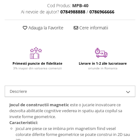
Cod Produs:
MPB-40
Jucarii cu Dinozauri
Ai nevoie de ajutor?
0784988888
/
0786966666
Figurine cu animale domestice
Figurine plus
Adauga la Favorite
Cere informatii
Figurine
Jucarii Montessori
Nevoi speciale si sindrom Down
Jucarii cu alfabet
Primesti puncte de fidelitate
Livrare in 1-2 zile lucratoare
3% inapoi din valoarea comenzii
oriunde in Romania
Jucarii cu cifre
Seturi Numberblocks
Jucarii de motricitate
Descriere
Jucarii fructe si legume
Jocul de constructii magnetic
este o jucarie inovatoare ce
Puzzle-uri
dezvolta abilitatile cognitive vederea in spatiu ajuta copilul sa
invete forme geometrice.
Puzzle clasic
Caracteristici:
Puzzle incastru
jocul are piese ce se imbina prin magnetism fiind vesel
colorate diferite forme geometrice se poate construi in 2D sau
Puzzle de podea