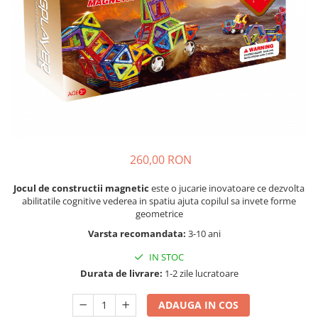
Seturi de pictura pentru copii
Tatuaje Copii
Nisip kinetic
Jucarii interactive
Proiector pentru copii
Instrumente muzicale pentru copii
Caruseluri muzicale
Joc de rol
260,00 RON
Storytelling
Bucatarii pentru copii
Jocul de constructii magnetic
este o jucarie inovatoare ce dezvolta
abilitatile cognitive vederea in spatiu ajuta copilul sa invete forme
Banc de lucru pentru copii
geometrice
Papusi de mana
Varsta recomandata:
3-10 ani
Casa de papusi
IN STOC
Bormasina magica
Durata de livrare:
1-2 zile lucratoare
Costum Halloween Copii
Papusi si Bebelusi Reborn
ADAUGA IN COS
Animale de jucarie