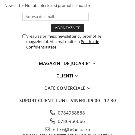
Newsletter
Nu rata ofertele si promotiile noastre
Cadou copii 8 ani
Cadou copii 9 ani
Cadou copii 10 ani
Cadou copii 11 ani
Vreau sa primesc newsletter cu promotiile
magazinului. Afla mai multe in
Politica de
Cadou copii 12 ani
Confidentialitate
Rechizite scolare
Penar baieti
MAGAZIN "DE JUCARIE"
Penar fete
CLIENTI
Agenda copii
DATE COMERCIALE
Caserola compartimentata copii
Etui Ochelari
SUPORT CLIENTI
LUNI - VINERI: 09:00 - 17:30
Ghiozdan baieti
0784988888
Ghiozdan fete
0786966666
Papetarie
office@bebeluc.ro