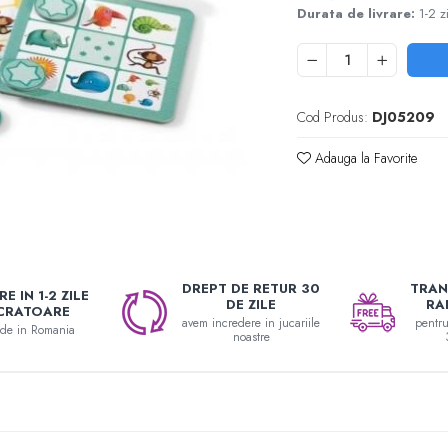
Durata de livrare:
1-2 z
Cod Produs:
DJ05209
Adauga la Favorite
DREPT DE RETUR 30
TRAN
E IN 1-2 ZILE
DE ZILE
RA
CRATOARE
avem incredere in jucariile
pentr
nde in Romania
noastre