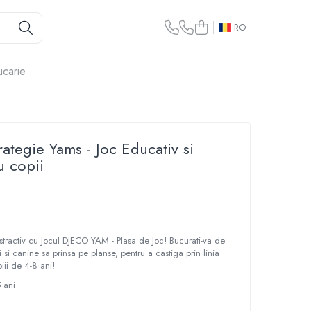
RO
ucarie
rategie Yams - Joc Educativ si
u copii
distractiv cu Jocul DJECO YAM - Plasa de Joc! Bucurati-va de
 si canine sa prinsa pe planse, pentru a castiga prin linia
iii de 4-8 ani!
5 ani