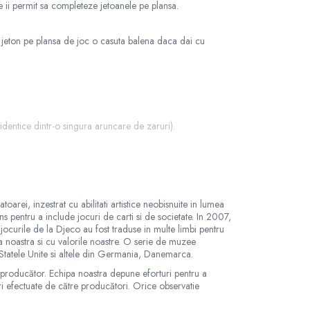
e ii permit sa completeze jetoanele pe plansa.
 jeton pe plansa de joc o casuta balena daca dai cu
dentice dintr-o singura aruncare de zaruri).
rei, inzestrat cu abilitati artistice neobisnuite in lumea
ns pentru a include jocuri de carti si de societate. In 2007,
, jocurile de la Djeco au fost traduse in multe limbi pentru
ia noastra si cu valorile noastre. O serie de muzee
acter orientativ si informativ. Nuanta, tonul si intensitatea
 Statele Unite si altele din Germania, Danemarca.
e producător. Echipa noastra depune eforturi pentru a
ări efectuate de către producători. Orice observatie