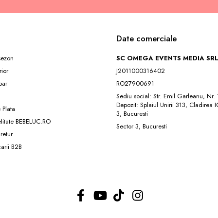
Date comerciale
 sezon
SC OMEGA EVENTS MEDIA SR
rior
J2011000316402
ar
RO27900691
Sediu social: Str. Emil Garleanu, Nr.
Depozit: Splaiul Unirii 313, Cladirea 
 Plata
3, Bucuresti
elitate BEBELUC.RO
Sector 3, Bucuresti
 retur
carii B2B