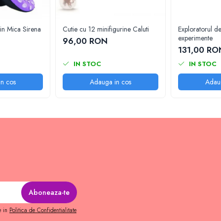
din Mica Sirena
Cutie cu 12 minifigurine Caluti
Exploratorul de
experimente
96,00 RON
131,00 RO
IN STOC
IN STOC
n cos
Adauga in cos
Adau
e in
Politica de Confidentialitate