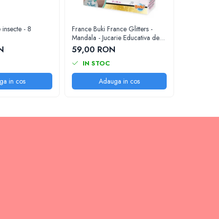
 insecte - 8
France Buki France Glitters -
Set magie 
Mandala - Jucarie Educativa de
magie
inalta calitate pentru copii
N
59,00 RON
117,00 
IN STOC
IN ST
ga in cos
Adauga in cos
A