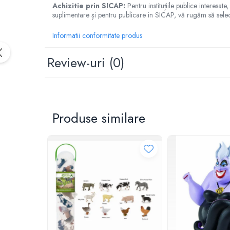
IQ puzzle
Achizitie prin SICAP:
Pentru instituțiile publice interesa
suplimentare și pentru publicare in SICAP, vă rugăm să sele
Jucarii bebelusi
Jucarii de baie
Informatii conformitate produs
Zornaitoare
Review-uri
(0)
Jucarii dentitie
Jucarii senzoriale
Jucarii motrice pentru bebelusi
Saltele de activitati pentru bebe
Produse similare
Jucarii de sortat
Jucarii muzicale bebelusi
Puzzle bebelusi
Jocuri educative
Jocuri STEM
Jocuri Magnetice
Jocuri de societate
Jocuri de logica