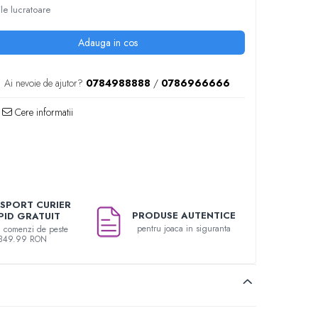
ile lucratoare
Adauga in cos
Ai nevoie de ajutor?
0784988888
/
0786966666
Cere informatii
SPORT CURIER
PRODUSE AUTENTICE
PID GRATUIT
pentru joaca in siguranta
u comenzi de peste
349.99 RON