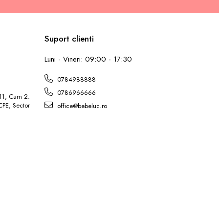
Suport clienti
L
Luni - Vineri: 09:00 - 17:30
0784988888
0786966666
 11, Cam 2.
ICPE, Sector
office@bebeluc.ro