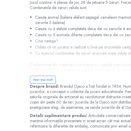
Jocul contine: 4 planse de joc 28 de jetoane 5 zaruri. Fieca
Combinatiile de zaruri valide sunt:
Jucarii cu Dinozauri
Figurine cu animale domestice
Casuta animal (balena elefant papagal cameleon maimuta 
zarurile 3 balene)
Figurine plus
Casuta cu 4 stelute completata daca dai cu zarurile 4 an
Figurine
Casuta cu 5 animale diferite completata daca dai cu zarur
Jucarii Montessori
Cine castiga?
Odata ce un jucator a realizat o linie pe orizontala castig
Nevoi speciale si sindrom Down
Cu ajutorul combinatiei de zaruri aruncate toate odata a
Jucarii cu alfabet
Confectionat din materiale non-toxice cu vopsele non-tox
Jucarii cu cifre
AVERTISMENT: Contraindicat copiilor sub 3 ani. A se utiliza
Producator: Djeco Franta
Seturi Numberblocks
Vezi mai mult
Greutate 0.5 Kg
Jucarii de motricitate
Interval varsta 3 – 4 ani/ 5 – 8 ani
Despre brand:
Brandul Djeco a fost fondat in 1954. Numele
Latime 16 cm
jucariilor, a conceput o colectie de jucarii educationale. Pen
Jucarii fructe si legume
Lungime 20 cm
seturile originale de artizanat au revolutionat distractia crea
Puzzle-uri
copiii din peste 60 de tari. Jucariile de la Djeco sunt distr
Varsta 4-8 ani - Acest reper este nou si comercializat in ambal
prestigioase aleg, de asemenea, sa vanda jucariile de al Dj
Puzzle clasic
culorii din pozele produsului pot varia in functie de ecranu
Detalii suplimentare produs:
Articolele comercializate
Puzzle incastru
menține informațiile prezentate in acest ecran cât mai actuale
Puzzle de podea
referitoare la diferenta de ambalaj, comunicata prin email s