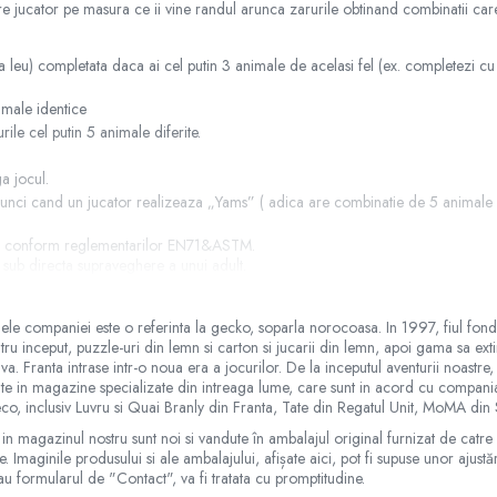
re jucator pe masura ce ii vine randul arunca zarurile obtinand combinatii car
leu) completata daca ai cel putin 3 animale de acelasi fel (ex. completezi cu
imale identice
ile cel putin 5 animale diferite.
a jocul.
tunci cand un jucator realizeaza „Yams” ( adica are combinatie de 5 animale i
ice conform reglementarilor EN71&ASTM.
 sub directa supraveghere a unui adult.
 companiei este o referinta la gecko, soparla norocoasa. In 1997, fiul fondatoa
tru inceput, puzzle-uri din lemn si carton si jucarii din lemn, apoi gama sa exti
tiva. Franta intrase intr-o noua era a jocurilor. De la inceputul aventurii noastre
ibuite in magazine specializate din intreaga lume, care sunt in acord cu compan
ajul original pus la dispozitie de catre producator. Imaginile disponibile au car
eco, inclusiv Luvru si Quai Branly din Franta, Tate din Regatul Unit, MoMA din
l de pe care se vizualizeaza magazinul online.
 in magazinul nostru sunt noi si vandute în ambalajul original furnizat de catr
. Imaginile produsului si ale ambalajului, afișate aici, pot fi supuse unor ajust
au formularul de "Contact", va fi tratata cu promptitudine.