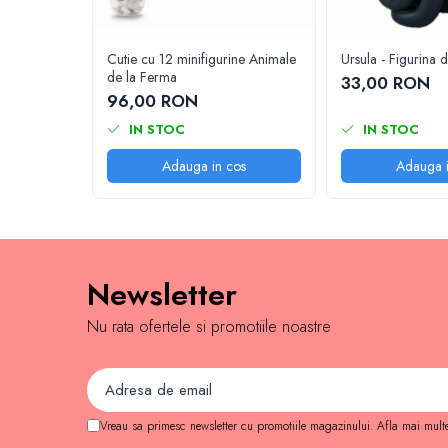
Jocuri de memorie
Jocuri cu litere
Cutie cu 12 minifigurine Animale
Ursula - Figurina 
Jocuri cu numere
de la Ferma
33,00 RON
Jocuri de indemanare
96,00 RON
Jocuri de carti
IN STOC
IN STOC
Jocuri interactive
Adauga in cos
Adauga i
Jocuri de podea
Carti pe alese
Carti pentru copii 1 an
Carti pentru copii 2 ani
Newsletter
Carti pentru copii 3 ani
Nu rata ofertele si promotiile noastre
Carti pentru copii 4 ani
Carti pentru copii 5 ani
Carti pentru copii 6 ani
Vreau sa primesc newsletter cu promotiile magazinului. Afla mai mult
Carti pentru copii 8 ani