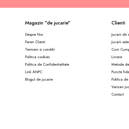
Carti de colorat
Carticele interactive
Cadouri copii
Magazin "de jucarie"
Clienti
Ceasuri copii
Despre Noi
Jucarii de
Cutii muzicale
Pareri Clienti
Jucarii exte
Idei cadou fetite
Termeni si conditii
Cum Cump
Cadouri bebelusi
Politica cookies
Livrare
Politica de Confidentialitate
Metode de
Cadouri ieftine pentru copii
Link ANPC
Puncte fid
Cadouri botez
Blogul de jucarie
Politica de
Cadou copii 2 ani
Vanzari ju
Cadou copii 3 ani
Contact
Cadou copii 4 ani
Cadou copii 5 ani
Cadou copii 6 ani
Cadou copii 7 ani