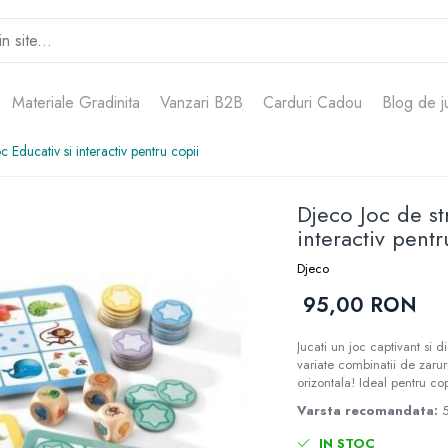
Materiale Gradinita
Vanzari B2B
Carduri Cadou
Blog de j
 Educativ si interactiv pentru copii
Djeco Joc de st
interactiv pentr
Djeco
95,00 RON
Jucati un joc captivant si 
variate combinatii de zaruri
orizontala! Ideal pentru cop
Varsta recomandata:
IN STOC