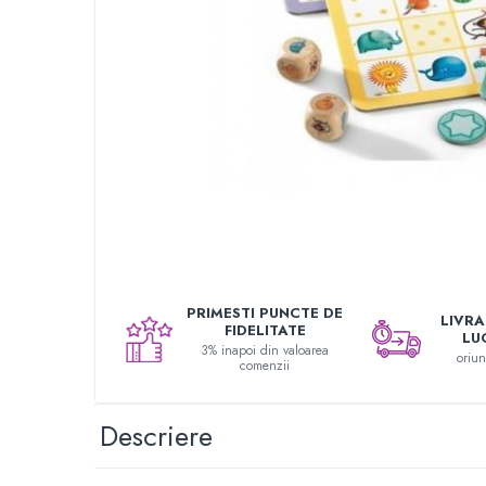
Seturi de pictura pentru copii
Tatuaje Copii
Nisip kinetic
Jucarii interactive
Proiector pentru copii
Instrumente muzicale pentru copii
Caruseluri muzicale
Joc de rol
Storytelling
Bucatarii pentru copii
Banc de lucru pentru copii
PRIMESTI PUNCTE DE
LIVRAR
FIDELITATE
LU
Papusi de mana
3% inapoi din valoarea
oriu
comenzii
Casa de papusi
Bormasina magica
Costum Halloween Copii
Descriere
Papusi si Bebelusi Reborn
Animale de jucarie