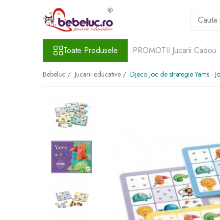
Toate Produsele
Toate Produsele
PROMOTII Jucarii Cadou
Jucarii pe varste
Jucarii educative
Bebeluc /
Jucarii educative /
Djeco Joc de strategie Yams - Joc
Set constructie copii
Seturi de construit
Jucarii magnetice
Cuburi de construit
Seturi Experimente pentru copii
Organele Corpului Uman
Roboti de jucarie
Jucarii Creativitate
Lucru manual copii
Plastilina
Seturi de desen