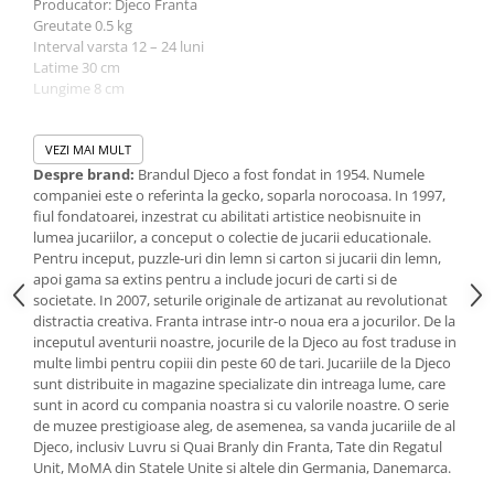
Producator: Djeco Franta
IQ puzzle
Greutate 0.5 kg
Jucarii bebelusi
Interval varsta 12 – 24 luni
Latime 30 cm
Jucarii de baie
Lungime 8 cm
Zornaitoare
Jucarii dentitie
Varsta +18 luni - Acest reper este nou si comercializat in ambalajul
original pus la dispozitie de catre producator. Imaginile
VEZI MAI MULT
Jucarii senzoriale
disponibile au caracter orientativ si informativ. Nuanta, tonul si
Despre brand:
Brandul Djeco a fost fondat in 1954. Numele
Jucarii motrice pentru bebelusi
intensitatea culorii din pozele produsului pot varia in functie de
companiei este o referinta la gecko, soparla norocoasa. In 1997,
ecranul de pe care se vizualizeaza magazinul online.
Saltele de activitati pentru bebe
fiul fondatoarei, inzestrat cu abilitati artistice neobisnuite in
lumea jucariilor, a conceput o colectie de jucarii educationale.
Jucarii de sortat
Pentru inceput, puzzle-uri din lemn si carton si jucarii din lemn,
Jucarii muzicale bebelusi
apoi gama sa extins pentru a include jocuri de carti si de
societate. In 2007, seturile originale de artizanat au revolutionat
Puzzle bebelusi
distractia creativa. Franta intrase intr-o noua era a jocurilor. De la
Jocuri educative
inceputul aventurii noastre, jocurile de la Djeco au fost traduse in
Jocuri STEM
multe limbi pentru copiii din peste 60 de tari. Jucariile de la Djeco
sunt distribuite in magazine specializate din intreaga lume, care
Jocuri Magnetice
sunt in acord cu compania noastra si cu valorile noastre. O serie
de muzee prestigioase aleg, de asemenea, sa vanda jucariile de al
Jocuri de societate
Djeco, inclusiv Luvru si Quai Branly din Franta, Tate din Regatul
Jocuri de logica
Unit, MoMA din Statele Unite si altele din Germania, Danemarca.