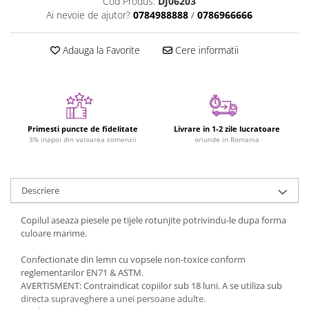
Cod Produs:
DJ06203
Ai nevoie de ajutor?
0784988888
/
0786966666
Jucarii cu Dinozauri
Figurine cu animale domestice
Adauga la Favorite
Cere informatii
Figurine plus
Figurine
Jucarii Montessori
Nevoi speciale si sindrom Down
Primesti puncte de fidelitate
Livrare in 1-2 zile lucratoare
Jucarii cu alfabet
3% inapoi din valoarea comenzii
oriunde in Romania
Jucarii cu cifre
Seturi Numberblocks
Descriere
Jucarii de motricitate
Jucarii fructe si legume
Copilul aseaza piesele pe tijele rotunjite potrivindu-le dupa forma
culoare marime.
Puzzle-uri
Confectionate din lemn cu vopsele non-toxice conform
Puzzle clasic
reglementarilor EN71 & ASTM.
Puzzle incastru
AVERTISMENT: Contraindicat copiilor sub 18 luni. A se utiliza sub
Puzzle de podea
directa supraveghere a unei persoane adulte.