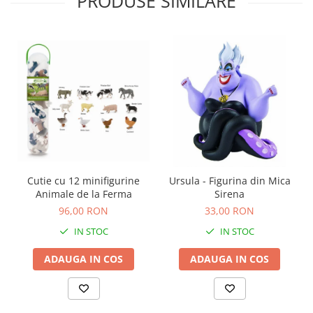
PRODUSE SIMILARE
Carti de colorat
Carticele interactive
Cadouri copii
Ceasuri copii
Cutii muzicale
Idei cadou fetite
Cadouri bebelusi
Cadouri ieftine pentru copii
Cadouri botez
Cutie cu 12 minifigurine
Ursula - Figurina din Mica
Animale de la Ferma
Sirena
Cadou copii 2 ani
96,00 RON
33,00 RON
Cadou copii 3 ani
IN STOC
IN STOC
Cadou copii 4 ani
ADAUGA IN COS
ADAUGA IN COS
Cadou copii 5 ani
Cadou copii 6 ani
Cadou copii 7 ani