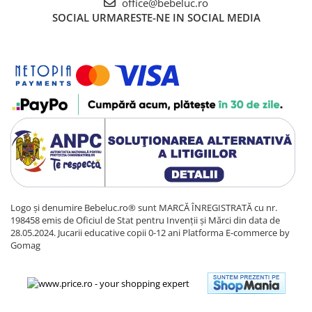
office@bebeluc.ro
Sacose si Genti
SOCIAL
URMARESTE-NE IN SOCIAL MEDIA
Umbrela copii
Cutiuta metalica
Accesorii bebelusi
Olita bebe
Veioza copii
Decoratiuni camera copilului
Produse de Curatenie
Jucarii exterior
Trotinete copii
Logo și denumire Bebeluc.ro® sunt MARCĂ ÎNREGISTRATĂ cu nr.
Jucarii curte
198458 emis de Oficiul de Stat pentru Invenții și Mărci din data de
Leagane copii
28.05.2024. Jucarii educative copii 0-12 ani
Platforma E-commerce by
Gomag
Karturi copii
Biciclete copii
Trambulina copii