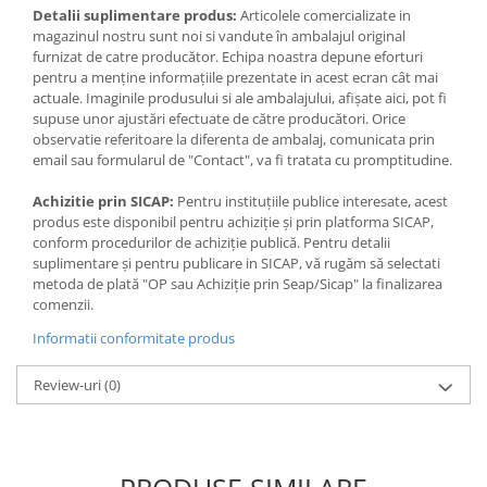
Jocuri de memorie
Detalii suplimentare produs:
Articolele comercializate in
Jocuri cu litere
magazinul nostru sunt noi si vandute în ambalajul original
furnizat de catre producător. Echipa noastra depune eforturi
Jocuri cu numere
pentru a menține informațiile prezentate in acest ecran cât mai
actuale. Imaginile produsului si ale ambalajului, afișate aici, pot fi
Jocuri de indemanare
supuse unor ajustări efectuate de către producători. Orice
Jocuri de carti
observatie referitoare la diferenta de ambalaj, comunicata prin
email sau formularul de "Contact", va fi tratata cu promptitudine.
Jocuri interactive
Achizitie prin SICAP:
Pentru instituțiile publice interesate, acest
Jocuri de podea
produs este disponibil pentru achiziție și prin platforma SICAP,
Carti pe alese
conform procedurilor de achiziție publică. Pentru detalii
suplimentare și pentru publicare in SICAP, vă rugăm să selectati
Carti pentru copii 1 an
metoda de plată "OP sau Achiziție prin Seap/Sicap" la finalizarea
Carti pentru copii 2 ani
comenzii.
Carti pentru copii 3 ani
Informatii conformitate produs
Carti pentru copii 4 ani
Review-uri
(0)
Carti pentru copii 5 ani
Carti pentru copii 6 ani
Carti pentru copii 8 ani