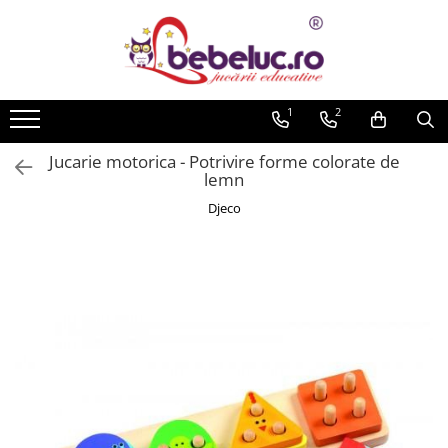
Toate Produsele
Jucarii pe varste
1
2
Jucarii educative
Jucarie motorica - Potrivire forme colorate de
Set constructie copii
lemn
Seturi de construit
Djeco
Jucarii magnetice
Cuburi de construit
Seturi Experimente pentru copii
Organele Corpului Uman
Roboti de jucarie
Jucarii Creativitate
Lucru manual copii
Plastilina
Seturi de desen