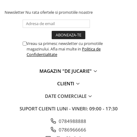
Cadou copii 8 ani
Newsletter
Nu rata ofertele si promotiile noastre
Cadou copii 9 ani
Cadou copii 10 ani
Cadou copii 11 ani
Vreau sa primesc newsletter cu promotiile
Cadou copii 12 ani
magazinului. Afla mai multe in
Politica de
Confidentialitate
Rechizite scolare
Penar baieti
MAGAZIN "DE JUCARIE"
Penar fete
Agenda copii
CLIENTI
Caserola compartimentata copii
DATE COMERCIALE
Etui Ochelari
SUPORT CLIENTI
LUNI - VINERI: 09:00 - 17:30
Ghiozdan baieti
Ghiozdan fete
0784988888
0786966666
Papetarie