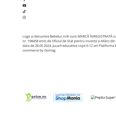
Sacose si Genti
Umbrela copii
Cutiuta metalica
Accesorii bebelusi
Olita bebe
Logo și denumire Bebeluc.ro® sunt MARCĂ ÎNREGISTRATĂ c
Veioza copii
nr. 198458 emis de Oficiul de Stat pentru Invenții și Mărci din
data de 28.05.2024. Jucarii educative copii 0-12 ani
Platforma 
Decoratiuni camera copilului
commerce by Gomag
Produse de Curatenie
Jucarii exterior
Trotinete copii
Jucarii curte
Leagane copii
Karturi copii
Biciclete copii
Trambulina copii