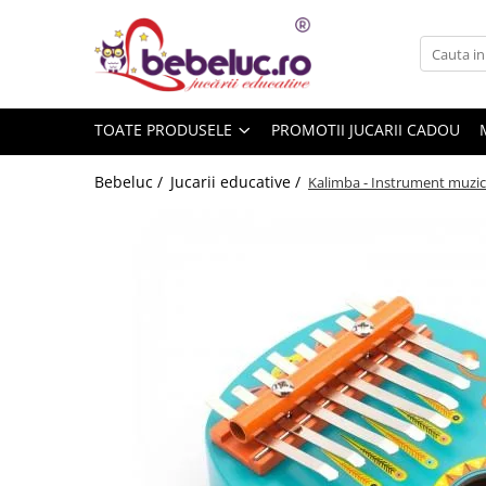
Toate Produsele
Jucarii pe varste
TOATE PRODUSELE
PROMOTII JUCARII CADOU
Jucarii educative
Set constructie copii
Bebeluc /
Jucarii educative /
Kalimba - Instrument muzica
Seturi de construit
Jucarii magnetice
Cuburi de construit
Seturi Experimente pentru copii
Organele Corpului Uman
Roboti de jucarie
Jucarii Creativitate
Lucru manual copii
Plastilina
Seturi de desen