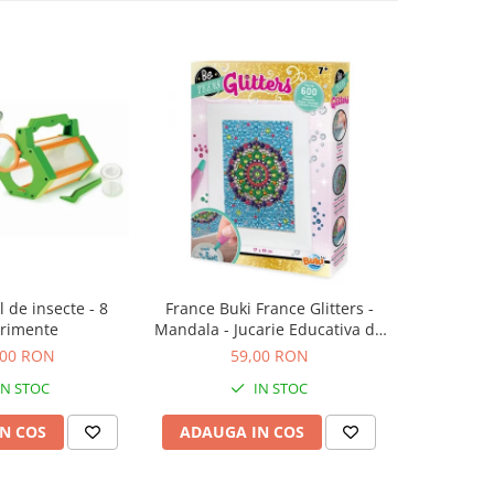
l de insecte - 8
France Buki France Glitters -
Set magie 
rimente
Mandala - Jucarie Educativa de
inalta calitate pentru copii
,00 RON
59,00 RON
1
IN STOC
IN STOC
N COS
ADAUGA IN COS
ADAUG