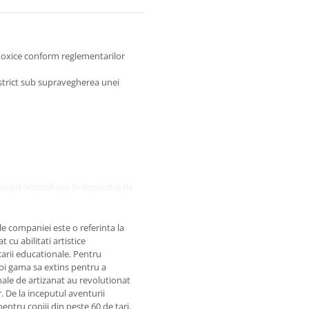
 toxice conform reglementarilor
 strict sub supravegherea unei
lajul original pus la dispozitie de
iv si informativ. Nuanta, tonul si
tie de ecranul de pe care se
e companiei este o referinta la
 cu abilitati artistice
carii educationale. Pentru
apoi gama sa extins pentru a
ginale de artizanat au revolutionat
r. De la inceputul aventurii
pentru copiii din peste 60 de tari.