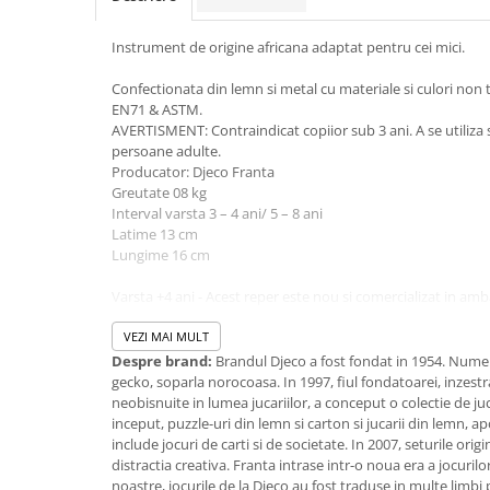
Jucarii cu Dinozauri
Instrument de origine africana adaptat pentru cei mici.
Figurine cu animale domestice
Figurine plus
Confectionata din lemn si metal cu materiale si culori non
EN71 & ASTM.
Figurine
AVERTISMENT: Contraindicat copiior sub 3 ani. A se utiliza
Jucarii Montessori
persoane adulte.
Producator: Djeco Franta
Nevoi speciale si sindrom Down
Greutate 08 kg
Interval varsta 3 – 4 ani/ 5 – 8 ani
Jucarii cu alfabet
Latime 13 cm
Jucarii cu cifre
Lungime 16 cm
Seturi Numberblocks
Varsta +4 ani - Acest reper este nou si comercializat in amba
Jucarii de motricitate
catre producator. Imaginile disponibile au caracter orientat
intensitatea culorii din pozele produsului pot varia in func
VEZI MAI MULT
Jucarii fructe si legume
vizualizeaza magazinul online.
Despre brand:
Brandul Djeco a fost fondat in 1954. Numel
Puzzle-uri
gecko, soparla norocoasa. In 1997, fiul fondatoarei, inzestrat
neobisnuite in lumea jucariilor, a conceput o colectie de ju
Puzzle clasic
inceput, puzzle-uri din lemn si carton si jucarii din lemn, 
Puzzle incastru
include jocuri de carti si de societate. In 2007, seturile ori
distractia creativa. Franta intrase intr-o noua era a jocurilo
Puzzle de podea
noastre, jocurile de la Djeco au fost traduse in multe limbi 