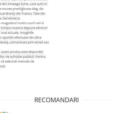
te din intreaga lume, care sunt in
de muzee prestigioase aleg, de
Quai Branly din Franta, Tate din
ia, Danemarca.
in magazinul nostru sunt noi si
. Echipa noastra depune eforturi
 mai actuale. Imaginile
or ajustări efectuate de către
ambalaj, comunicata prin email sau
e, acest produs este disponibil
lor de achiziție publică. Pentru
m să selectati metoda de
nzii.
RECOMANDARI