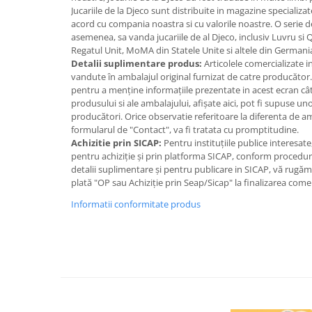
IQ puzzle
Jucariile de la Djeco sunt distribuite in magazine specializa
acord cu compania noastra si cu valorile noastre. O serie 
Jucarii bebelusi
asemenea, sa vanda jucariile de al Djeco, inclusiv Luvru si 
Jucarii de baie
Regatul Unit, MoMA din Statele Unite si altele din German
Detalii suplimentare produs:
Articolele comercializate 
Zornaitoare
vandute în ambalajul original furnizat de catre producător
Jucarii dentitie
pentru a menține informațiile prezentate in acest ecran cât
Jucarii senzoriale
produsului si ale ambalajului, afișate aici, pot fi supuse un
producători. Orice observatie referitoare la diferenta de 
Jucarii motrice pentru bebelusi
formularul de "Contact", va fi tratata cu promptitudine.
Saltele de activitati pentru bebe
Achizitie prin SICAP:
Pentru instituțiile publice interesat
Jucarii de sortat
pentru achiziție și prin platforma SICAP, conform proceduri
detalii suplimentare și pentru publicare in SICAP, vă rugă
Jucarii muzicale bebelusi
plată "OP sau Achiziție prin Seap/Sicap" la finalizarea come
Puzzle bebelusi
Informatii conformitate produs
Jocuri educative
Jocuri STEM
Jocuri Magnetice
Jocuri de societate
Jocuri de logica