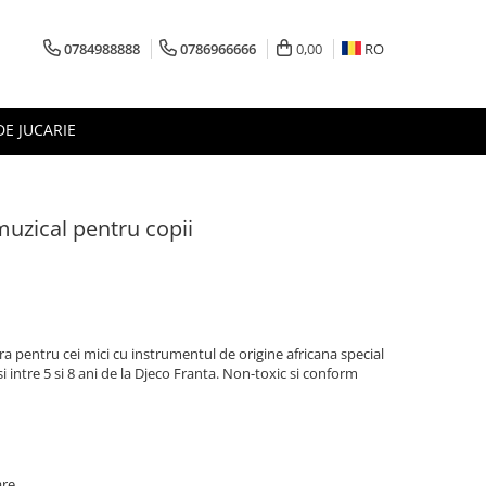
0784988888
0786966666
0,00
RO
DE JUCARIE
uzical pentru copii
 pentru cei mici cu instrumentul de origine africana special
 si intre 5 si 8 ani de la Djeco Franta. Non-toxic si conform
are