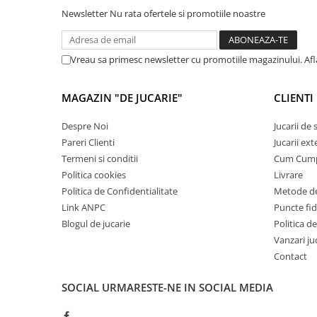
Newsletter
Nu rata ofertele si promotiile noastre
Cadou copii 8 ani
Cadou copii 9 ani
Vreau sa primesc newsletter cu promotiile magazinului. Af
Cadou copii 10 ani
Cadou copii 11 ani
MAGAZIN "DE JUCARIE"
CLIENTI
Cadou copii 12 ani
Despre Noi
Jucarii de
Rechizite scolare
Pareri Clienti
Jucarii ext
Penar baieti
Termeni si conditii
Cum Cum
Penar fete
Politica cookies
Livrare
Agenda copii
Politica de Confidentialitate
Metode de
Link ANPC
Puncte fi
Caserola compartimentata copii
Blogul de jucarie
Politica de
Etui Ochelari
Vanzari ju
Ghiozdan baieti
Contact
Ghiozdan fete
SOCIAL
URMARESTE-NE IN SOCIAL MEDIA
Papetarie