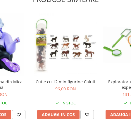
ina din Mica
Cutie cu 12 minifigurine Caluti
Exploratoru
na
expe
96,00 RON
 RON
131
STOC
IN STOC
COS
ADAUGA IN COS
ADAUGA I