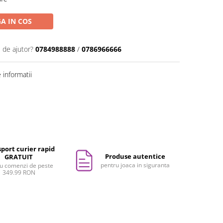
A IN COS
 de ajutor?
0784988888
/
0786966666
informatii
port curier rapid
Produse autentice
GRATUIT
pentru joaca in siguranta
u comenzi de peste
349.99 RON