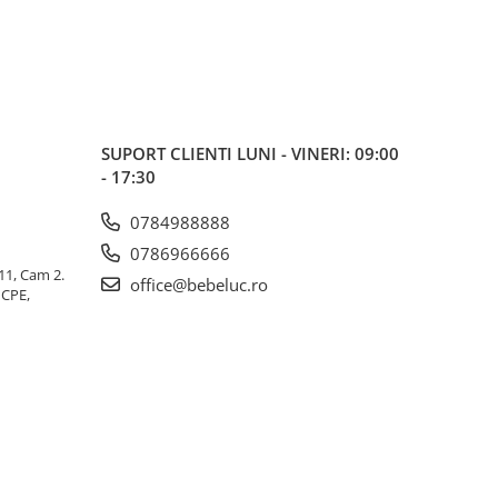
SUPORT CLIENTI
LUNI - VINERI: 09:00
- 17:30
0784988888
0786966666
 11, Cam 2.
office@bebeluc.ro
ICPE,