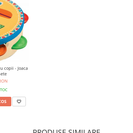
 copii - Joaca
nete
 RON
STOC
COS
PRODUSE SIMILARE