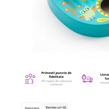
Seturi de pictura pentru copii
Tatuaje Copii
Nisip kinetic
Jucarii interactive
Proiector pentru copii
Instrumente muzicale pentru copii
Caruseluri muzicale
Joc de rol
Storytelling
Bucatarii pentru copii
Banc de lucru pentru copii
Primesti puncte de
Livrar
Papusi de mana
fidelitate
lu
3% inapoi din valoarea
Casa de papusi
oriund
comenzii
Bormasina magica
Costum Halloween Copii
Papusi si Bebelusi Reborn
Review-uri
(0)
Animale de jucarie
Descriere