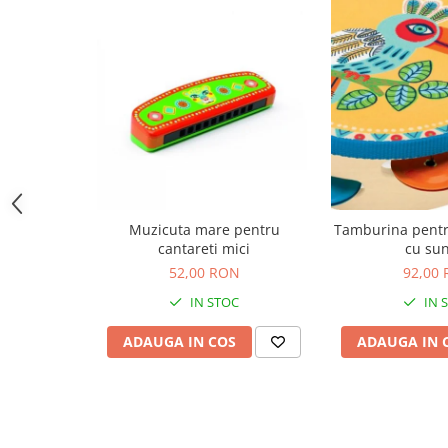
Jocuri de memorie
Jocuri cu litere
Jocuri cu numere
Jocuri de indemanare
Jocuri de carti
Jocuri interactive
Jocuri de podea
Carti pe alese
Muzicuta mare pentru
Tamburina pentru
Carti pentru copii 1 an
cantareti mici
cu su
52,00 RON
92,00
Carti pentru copii 2 ani
IN STOC
IN 
Carti pentru copii 3 ani
Carti pentru copii 4 ani
ADAUGA IN COS
ADAUGA IN 
Carti pentru copii 5 ani
Carti pentru copii 6 ani
Carti pentru copii 8 ani