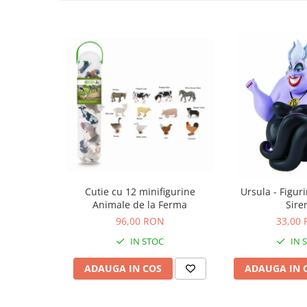
Carti de colorat
Carticele interactive
Cadouri copii
Ceasuri copii
Cutii muzicale
Idei cadou fetite
Cadouri bebelusi
Cadouri ieftine pentru copii
Cadouri botez
Cutie cu 12 minifigurine
Ursula - Figur
Cadou copii 2 ani
Animale de la Ferma
Sire
Cadou copii 3 ani
96,00 RON
33,00
Cadou copii 4 ani
IN STOC
IN 
Cadou copii 5 ani
ADAUGA IN COS
ADAUGA IN 
Cadou copii 6 ani
Cadou copii 7 ani