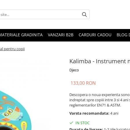
MATERIALE GRADINITA
VANZARI B2B
CARDURI CADOU
BLOG 
l pentru copii
Kalimba - Instrument m
Djeco
133,00 RON
Descopera o noua experienta sonora
indreptat spre copiii intre 3 si 4 ani
reglementarilor EN71 & ASTM.
Varsta recomandata:
4 ani
IN STOC
Durata de livrare:
1-2 zile lucrato