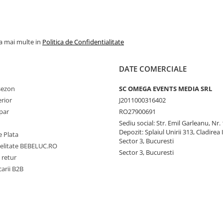
la mai multe in
Politica de Confidentialitate
DATE COMERCIALE
 sezon
SC OMEGA EVENTS MEDIA SRL
erior
J2011000316402
par
RO27900691
Sediu social: Str. Emil Garleanu, Nr.
Depozit: Splaiul Unirii 313, Cladirea 
 Plata
Sector 3, Bucuresti
delitate BEBELUC.RO
Sector 3, Bucuresti
 retur
carii B2B