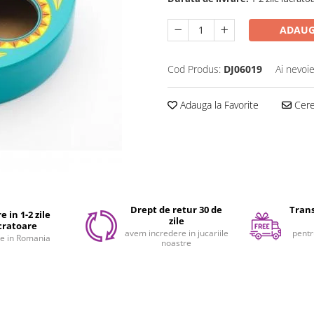
ADAUG
Cod Produs:
DJ06019
Ai nevoie
Adauga la Favorite
Cere 
Drept de retur 30 de
Trans
e in 1-2 zile
zile
cratoare
avem incredere in jucariile
pentr
e in Romania
noastre