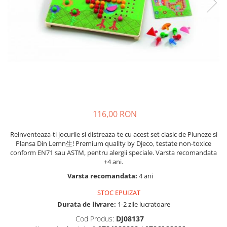
Seturi de pictura pentru copii
Tatuaje Copii
Nisip kinetic
Jucarii interactive
Proiector pentru copii
Instrumente muzicale pentru copii
Caruseluri muzicale
Joc de rol
116,00 RON
Storytelling
Bucatarii pentru copii
Reinventeaza-ti jocurile si distreaza-te cu acest set clasic de Piuneze si
Plansa Din Lemn生! Premium quality by Djeco, testate non-toxice
Banc de lucru pentru copii
conform EN71 sau ASTM, pentru alergii speciale. Varsta recomandata
Papusi de mana
+4 ani.
Casa de papusi
Varsta recomandata:
4 ani
Bormasina magica
STOC EPUIZAT
Costum Halloween Copii
Durata de livrare:
1-2 zile lucratoare
Papusi si Bebelusi Reborn
Cod Produs:
DJ08137
Animale de jucarie