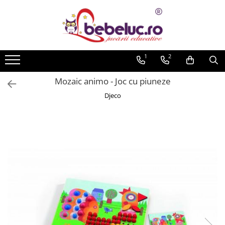
Toate Produsele
Jucarii pe varste
1
2
Jucarii educative
Mozaic animo - Joc cu piuneze
Set constructie copii
Djeco
Seturi de construit
Jucarii magnetice
Cuburi de construit
Seturi Experimente pentru copii
Organele Corpului Uman
Roboti de jucarie
Jucarii Creativitate
Lucru manual copii
Plastilina
Seturi de desen