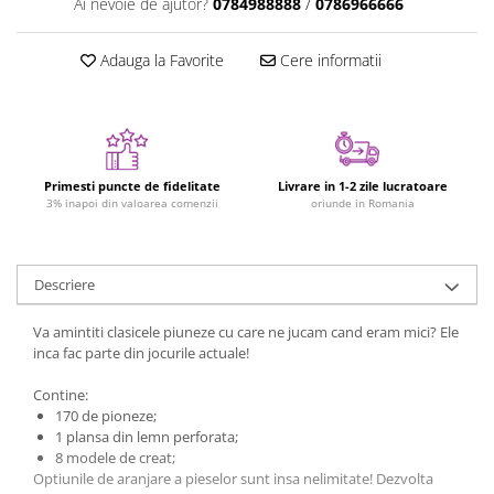
Ai nevoie de ajutor?
0784988888
/
0786966666
Jucarii cu Dinozauri
Figurine cu animale domestice
Adauga la Favorite
Cere informatii
Figurine plus
Figurine
Jucarii Montessori
Nevoi speciale si sindrom Down
Primesti puncte de fidelitate
Livrare in 1-2 zile lucratoare
3% inapoi din valoarea comenzii
oriunde in Romania
Jucarii cu alfabet
Jucarii cu cifre
Descriere
Seturi Numberblocks
Jucarii de motricitate
Va amintiti clasicele piuneze cu care ne jucam cand eram mici? Ele
Jucarii fructe si legume
inca fac parte din jocurile actuale!
Puzzle-uri
Contine:
170 de pioneze;
Puzzle clasic
1 plansa din lemn perforata;
Puzzle incastru
8 modele de creat;
Puzzle de podea
Optiunile de aranjare a pieselor sunt insa nelimitate! Dezvolta