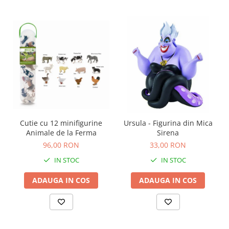
Carti de colorat
Carticele interactive
Cadouri copii
Ceasuri copii
Cutii muzicale
Idei cadou fetite
Cadouri bebelusi
Cadouri ieftine pentru copii
Cutie cu 12 minifigurine
Ursula - Figurina din Mica
Cadouri botez
Animale de la Ferma
Sirena
96,00 RON
33,00 RON
Cadou copii 2 ani
IN STOC
IN STOC
Cadou copii 3 ani
Cadou copii 4 ani
ADAUGA IN COS
ADAUGA IN COS
Cadou copii 5 ani
Cadou copii 6 ani
Cadou copii 7 ani