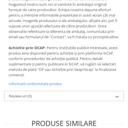
Jocuri de memorie
magazinul nostru sunt noi si vandute în ambalajul original
Jocuri cu litere
furnizat de catre producător. Echipa noastra depune eforturi
pentru a menține informațiile prezentate in acest ecran cât mai
Jocuri cu numere
actuale. Imaginile produsului si ale ambalajului, afișate aici, pot fi
supuse unor ajustări efectuate de către producători. Orice
Jocuri de indemanare
observatie referitoare la diferenta de ambalaj, comunicata prin
Jocuri de carti
email sau formularul de "Contact", va fi tratata cu promptitudine.
Jocuri interactive
Achizitie prin SICAP:
Pentru instituțiile publice interesate, acest
produs este disponibil pentru achiziție și prin platforma SICAP,
Jocuri de podea
conform procedurilor de achiziție publică. Pentru detalii
Carti pe alese
suplimentare și pentru publicare in SICAP, vă rugăm să selectati
metoda de plată "OP sau Achiziție prin Seap/Sicap" la finalizarea
Carti pentru copii 1 an
comenzii.
Carti pentru copii 2 ani
Informatii conformitate produs
Carti pentru copii 3 ani
Review-uri
(0)
Carti pentru copii 4 ani
Carti pentru copii 5 ani
Carti pentru copii 6 ani
PRODUSE SIMILARE
Carti pentru copii 8 ani