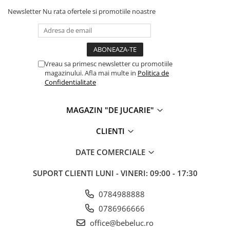
Newsletter
Nu rata ofertele si promotiile noastre
Cadou copii 8 ani
Cadou copii 9 ani
Cadou copii 10 ani
Cadou copii 11 ani
Vreau sa primesc newsletter cu promotiile
magazinului. Afla mai multe in
Politica de
Cadou copii 12 ani
Confidentialitate
Rechizite scolare
Penar baieti
MAGAZIN "DE JUCARIE"
Penar fete
CLIENTI
Agenda copii
DATE COMERCIALE
Caserola compartimentata copii
Etui Ochelari
SUPORT CLIENTI
LUNI - VINERI: 09:00 - 17:30
Ghiozdan baieti
0784988888
Ghiozdan fete
0786966666
Papetarie
office@bebeluc.ro