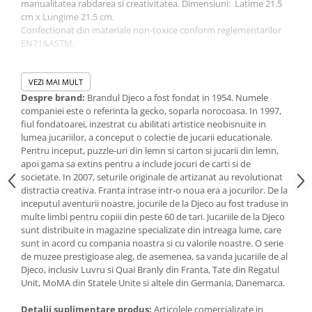
manualitatea rabdarea si creativitatea. Dimensiuni: Latime 21.5
IQ puzzle
cm x Lungime 21.5 cm.
Jucarii bebelusi
Confectionat din materiale non-toxice conform reglementarilor
EN71&ASTM.
Jucarii de baie
Zornaitoare
AVERTISMENT: Contraindicat copiilor mai mici de 3 ani contine
Jucarii dentitie
piese mici pericol de sufocare. A se folosi sub directa
VEZI MAI MULT
supraveghere a unei persoane adulte.
Despre brand:
Brandul Djeco a fost fondat in 1954. Numele
Jucarii senzoriale
companiei este o referinta la gecko, soparla norocoasa. In 1997,
Jucarii motrice pentru bebelusi
Producator: Djeco Franta.
fiul fondatoarei, inzestrat cu abilitati artistice neobisnuite in
Varsta +4 ani.
Saltele de activitati pentru bebe
lumea jucariilor, a conceput o colectie de jucarii educationale.
Acest reper este nou si comercializat in ambalajul original pus la
Pentru inceput, puzzle-uri din lemn si carton si jucarii din lemn,
Jucarii de sortat
dispozitie de catre producator. Imaginile disponibile au caracter
apoi gama sa extins pentru a include jocuri de carti si de
Jucarii muzicale bebelusi
orientativ si informativ. Nuanta, tonul si intensitatea culorii din
societate. In 2007, seturile originale de artizanat au revolutionat
pozele produsului pot varia in functie de ecranul de pe care se
distractia creativa. Franta intrase intr-o noua era a jocurilor. De la
Puzzle bebelusi
vizualizeaza magazinul online.
inceputul aventurii noastre, jocurile de la Djeco au fost traduse in
Jocuri educative
multe limbi pentru copiii din peste 60 de tari. Jucariile de la Djeco
Jocuri STEM
sunt distribuite in magazine specializate din intreaga lume, care
sunt in acord cu compania noastra si cu valorile noastre. O serie
Jocuri Magnetice
de muzee prestigioase aleg, de asemenea, sa vanda jucariile de al
Djeco, inclusiv Luvru si Quai Branly din Franta, Tate din Regatul
Jocuri de societate
Unit, MoMA din Statele Unite si altele din Germania, Danemarca.
Jocuri de logica
Detalii suplimentare produs:
Articolele comercializate in