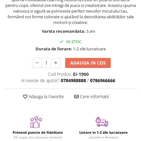
pentru copii, oferind ore intregi de joaca si creativitate. Aceasta spuma
Jucarii cu Dinozauri
netoxica si sigură se potriveste perfect nevoilor micutului tau,
Figurine cu animale domestice
formând noi forme colorate si ajutând la dezvoltarea abilităților sale
motorii și creative.
Figurine plus
Varsta recomandata:
3 ani
Figurine
IN STOC
Jucarii Montessori
Durata de livrare:
1-2 zile lucratoare
Nevoi speciale si sindrom Down
Jucarii cu alfabet
ADAUGA IN COS
Jucarii cu cifre
Cod Produs:
EI-1900
Ai nevoie de ajutor?
0784988888
/
0786966666
Seturi Numberblocks
Jucarii de motricitate
Adauga la Favorite
Cere informatii
Jucarii fructe si legume
Puzzle-uri
Puzzle clasic
Puzzle incastru
Primesti puncte de fidelitate
Livrare in 1-2 zile lucratoare
Puzzle de podea
3% inapoi din valoarea comenzii
oriunde in Romania