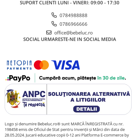
Sacose si Genti
SUPORT CLIENTI
LUNI - VINERI: 09:00 - 17:30
Umbrela copii
0784988888
Cutiuta metalica
0786966666
Accesorii bebelusi
office@bebeluc.ro
SOCIAL
URMARESTE-NE IN SOCIAL MEDIA
Olita bebe
Veioza copii
Decoratiuni camera copilului
Produse de Curatenie
Jucarii exterior
Trotinete copii
Jucarii curte
Leagane copii
Karturi copii
Biciclete copii
Logo și denumire Bebeluc.ro® sunt MARCĂ ÎNREGISTRATĂ cu nr.
198458 emis de Oficiul de Stat pentru Invenții și Mărci din data de
Trambulina copii
28.05.2024. Jucarii educative copii 0-12 ani
Platforma E-commerce by