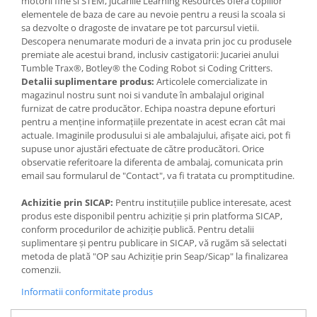
motorii fine si STEM, jucariile Learning Resources ofera copiilor
Jocuri de memorie
elementele de baza de care au nevoie pentru a reusi la scoala si
Jocuri cu litere
sa dezvolte o dragoste de invatare pe tot parcursul vietii.
Descopera nenumarate moduri de a invata prin joc cu produsele
Jocuri cu numere
premiate ale acestui brand, inclusiv castigatorii: Jucariei anului
Jocuri de indemanare
Tumble Trax®, Botley® the Coding Robot si Coding Critters.
Detalii suplimentare produs:
Articolele comercializate in
Jocuri de carti
magazinul nostru sunt noi si vandute în ambalajul original
furnizat de catre producător. Echipa noastra depune eforturi
Jocuri interactive
pentru a menține informațiile prezentate in acest ecran cât mai
Jocuri de podea
actuale. Imaginile produsului si ale ambalajului, afișate aici, pot fi
supuse unor ajustări efectuate de către producători. Orice
Carti pe alese
observatie referitoare la diferenta de ambalaj, comunicata prin
Carti pentru copii 1 an
email sau formularul de "Contact", va fi tratata cu promptitudine.
Carti pentru copii 2 ani
Achizitie prin SICAP:
Pentru instituțiile publice interesate, acest
produs este disponibil pentru achiziție și prin platforma SICAP,
Carti pentru copii 3 ani
conform procedurilor de achiziție publică. Pentru detalii
Carti pentru copii 4 ani
suplimentare și pentru publicare in SICAP, vă rugăm să selectati
metoda de plată "OP sau Achiziție prin Seap/Sicap" la finalizarea
Carti pentru copii 5 ani
comenzii.
Carti pentru copii 6 ani
Informatii conformitate produs
Carti pentru copii 8 ani