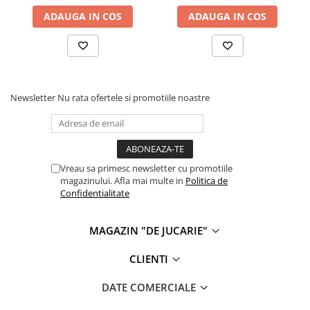
ADAUGA IN COS
ADAUGA IN COS
Cadou copii 8 ani
Cadou copii 9 ani
Cadou copii 10 ani
Cadou copii 11 ani
Newsletter
Nu rata ofertele si promotiile noastre
Cadou copii 12 ani
Rechizite scolare
Penar baieti
Penar fete
Vreau sa primesc newsletter cu promotiile
magazinului. Afla mai multe in
Politica de
Agenda copii
Confidentialitate
Caserola compartimentata copii
Etui Ochelari
MAGAZIN "DE JUCARIE"
Ghiozdan baieti
CLIENTI
Ghiozdan fete
DATE COMERCIALE
Papetarie