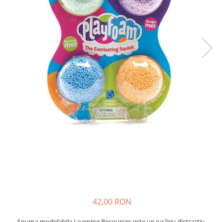
Seturi de pictura pentru copii
Tatuaje Copii
Nisip kinetic
Jucarii interactive
Proiector pentru copii
Instrumente muzicale pentru copii
Caruseluri muzicale
Joc de rol
Storytelling
Bucatarii pentru copii
Banc de lucru pentru copii
Papusi de mana
Casa de papusi
Bormasina magica
Costum Halloween Copii
42,00 RON
Papusi si Bebelusi Reborn
Animale de jucarie
Spuma modelabila Learning Resources este un jucăriu distractiv