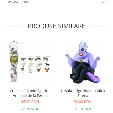
Review-uri
(0)
Carti de colorat
Carticele interactive
Cadouri copii
PRODUSE SIMILARE
Ceasuri copii
Cutii muzicale
Idei cadou fetite
Cadouri bebelusi
Cadouri ieftine pentru copii
Cadouri botez
Cadou copii 2 ani
Cadou copii 3 ani
Cadou copii 4 ani
Cutie cu 12 minifigurine
Ursula - Figurina din Mica
Animale de la Ferma
Sirena
Cadou copii 5 ani
96,00 RON
33,00 RON
Cadou copii 6 ani
IN STOC
IN STOC
Cadou copii 7 ani