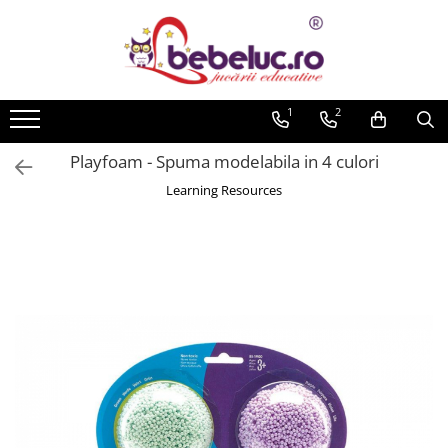
Toate Produsele
Jucarii pe varste
1
2
Jucarii educative
Playfoam - Spuma modelabila in 4 culori
Set constructie copii
Learning Resources
Seturi de construit
Jucarii magnetice
Cuburi de construit
Seturi Experimente pentru copii
Organele Corpului Uman
Roboti de jucarie
Jucarii Creativitate
Lucru manual copii
Plastilina
Seturi de desen