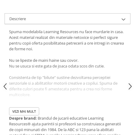
IQ puzzle
Jucarii bebelusi
Descriere
Jucarii de baie
Zornaitoare
Spuma modelabila Learning Resources nu face murdarie in casa.
Jucarii dentitie
Acest material realizat din materiale netoxice si perfect sigure
pentru copii oferta posibilitatea petrecerii a ore intregi in crearea
Jucarii senzoriale
de forme noi.
Jucarii motrice pentru bebelusi
Saltele de activitati pentru bebe
Nu se lipeste de maini haine sau covor.
Nu se usuca si este gata de joaca odata scos din cutie.
Jucarii de sortat
Jucarii muzicale bebelusi
Consistenta de tip "bilute" sustine dezvoltarea perceptiei
Puzzle bebelusi
senzoriale si a abilitatilor motorii creative a copilui. Spuma de
diferite culori poate fi amestecata pentru a crea noi forme
Jocuri educative
multicolore.
Jocuri STEM
Varsta minima recomandata: 3 ani. - Acest reper este nou si
Jocuri Magnetice
comercializat in ambalajul original pus la dispozitie de catre
VEZI MAI MULT
Jocuri de societate
producator. Imaginile disponibile au caracter orientativ si
Despre brand:
Brandul de jucarii educative Learning
informativ. Nuanta, tonul si intensitatea culorii din pozele
Resources® ajuta parintii si profesorii sa construiasca generatii
Jocuri de logica
produsului pot varia in functie de ecranul de pe care se
de copii minunati din 1984. De la ABC si 123 pana la abilitati
vizualizeaza magazinul online.