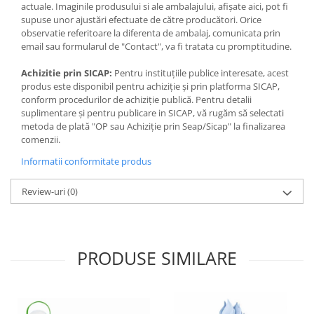
Jocuri de memorie
actuale. Imaginile produsului si ale ambalajului, afișate aici, pot fi
supuse unor ajustări efectuate de către producători. Orice
Jocuri cu litere
observatie referitoare la diferenta de ambalaj, comunicata prin
Jocuri cu numere
email sau formularul de "Contact", va fi tratata cu promptitudine.
Jocuri de indemanare
Achizitie prin SICAP:
Pentru instituțiile publice interesate, acest
produs este disponibil pentru achiziție și prin platforma SICAP,
Jocuri de carti
conform procedurilor de achiziție publică. Pentru detalii
Jocuri interactive
suplimentare și pentru publicare in SICAP, vă rugăm să selectati
metoda de plată "OP sau Achiziție prin Seap/Sicap" la finalizarea
Jocuri de podea
comenzii.
Carti pe alese
Informatii conformitate produs
Carti pentru copii 1 an
Review-uri
(0)
Carti pentru copii 2 ani
Carti pentru copii 3 ani
Carti pentru copii 4 ani
PRODUSE SIMILARE
Carti pentru copii 5 ani
Carti pentru copii 6 ani
Carti pentru copii 8 ani