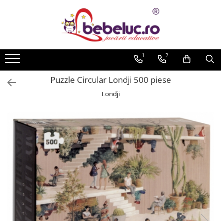
Toate Produsele
Jucarii pe varste
1
2
Jucarii educative
Puzzle Circular Londji 500 piese
Set constructie copii
Londji
Seturi de construit
Jucarii magnetice
Cuburi de construit
Seturi Experimente pentru copii
Organele Corpului Uman
Roboti de jucarie
Jucarii Creativitate
Lucru manual copii
Plastilina
Seturi de desen