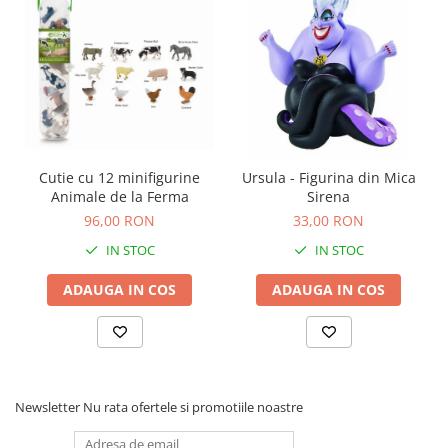
Carti de colorat
Carticele interactive
Cadouri copii
Ceasuri copii
Cutii muzicale
Idei cadou fetite
Cutie cu 12 minifigurine
Ursula - Figurina din Mica
Cadouri bebelusi
Animale de la Ferma
Sirena
96,00 RON
33,00 RON
Cadouri ieftine pentru copii
IN STOC
IN STOC
Cadouri botez
Cadou copii 2 ani
ADAUGA IN COS
ADAUGA IN COS
Cadou copii 3 ani
Cadou copii 4 ani
Cadou copii 5 ani
Newsletter
Nu rata ofertele si promotiile noastre
Cadou copii 6 ani
Cadou copii 7 ani