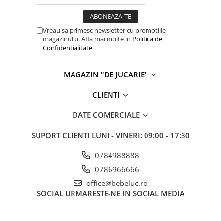
Cadou copii 8 ani
Cadou copii 9 ani
Vreau sa primesc newsletter cu promotiile
magazinului. Afla mai multe in
Politica de
Cadou copii 10 ani
Confidentialitate
Cadou copii 11 ani
Cadou copii 12 ani
MAGAZIN "DE JUCARIE"
Rechizite scolare
CLIENTI
Penar baieti
DATE COMERCIALE
Penar fete
Agenda copii
SUPORT CLIENTI
LUNI - VINERI: 09:00 - 17:30
Caserola compartimentata copii
0784988888
Etui Ochelari
0786966666
Ghiozdan baieti
office@bebeluc.ro
SOCIAL
URMARESTE-NE IN SOCIAL MEDIA
Ghiozdan fete
Papetarie