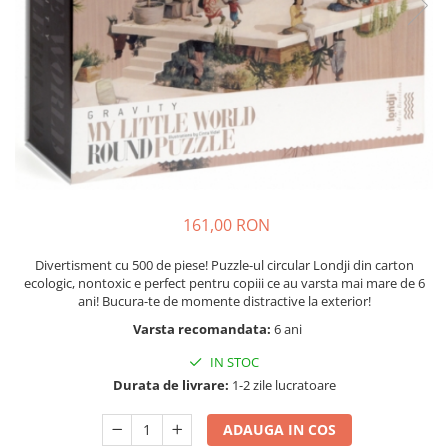
Seturi de pictura pentru copii
Tatuaje Copii
Nisip kinetic
Jucarii interactive
Proiector pentru copii
Instrumente muzicale pentru copii
Caruseluri muzicale
Joc de rol
161,00 RON
Storytelling
Bucatarii pentru copii
Divertisment cu 500 de piese! Puzzle-ul circular Londji din carton
ecologic, nontoxic e perfect pentru copiii ce au varsta mai mare de 6
Banc de lucru pentru copii
ani! Bucura-te de momente distractive la exterior!
Papusi de mana
Varsta recomandata:
6 ani
Casa de papusi
IN STOC
Bormasina magica
Durata de livrare:
1-2 zile lucratoare
Costum Halloween Copii
Papusi si Bebelusi Reborn
ADAUGA IN COS
Animale de jucarie