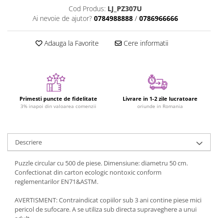
Cod Produs:
LJ_PZ307U
Jucarii cu Dinozauri
Ai nevoie de ajutor?
0784988888
/
0786966666
Figurine cu animale domestice
Figurine plus
Adauga la Favorite
Cere informatii
Figurine
Jucarii Montessori
Nevoi speciale si sindrom Down
Jucarii cu alfabet
Primesti puncte de fidelitate
Livrare in 1-2 zile lucratoare
3% inapoi din valoarea comenzii
oriunde in Romania
Jucarii cu cifre
Seturi Numberblocks
Jucarii de motricitate
Descriere
Jucarii fructe si legume
Puzzle circular cu 500 de piese. Dimensiune: diametru 50 cm.
Puzzle-uri
Confectionat din carton ecologic nontoxic conform
reglementarilor EN71&ASTM.
Puzzle clasic
Puzzle incastru
AVERTISMENT: Contraindicat copiilor sub 3 ani contine piese mici
pericol de sufocare. A se utiliza sub directa supraveghere a unui
Puzzle de podea