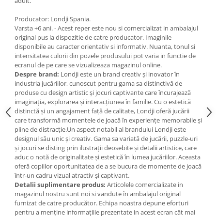
adult.
IQ puzzle
Jucarii bebelusi
Producator: Londji Spania.
Varsta +6 ani. - Acest reper este nou si comercializat in ambalajul
Jucarii de baie
original pus la dispozitie de catre producator. Imaginile
Zornaitoare
disponibile au caracter orientativ si informativ. Nuanta, tonul si
intensitatea culorii din pozele produsului pot varia in functie de
Jucarii dentitie
ecranul de pe care se vizualizeaza magazinul online.
Jucarii senzoriale
Despre brand:
Londji este un brand creativ și inovator în
Jucarii motrice pentru bebelusi
industria jucăriilor, cunoscut pentru gama sa distinctivă de
produse cu design artistic și jocuri captivante care încurajează
Saltele de activitati pentru bebe
imaginația, explorarea și interacțiunea în familie. Cu o estetică
Jucarii de sortat
distinctă și un angajament față de calitate, Londji oferă jucării
Jucarii muzicale bebelusi
care transformă momentele de joacă în experiențe memorabile și
pline de distracție.Un aspect notabil al brandului Londji este
Puzzle bebelusi
designul său unic și creativ. Gama sa variată de jucării, puzzle-uri
Jocuri educative
și jocuri se disting prin ilustrații deosebite și detalii artistice, care
aduc o notă de originalitate și estetică în lumea jucăriilor. Aceasta
Jocuri STEM
oferă copiilor oportunitatea de a se bucura de momente de joacă
Jocuri Magnetice
într-un cadru vizual atractiv și captivant.
Detalii suplimentare produs:
Articolele comercializate in
Jocuri de societate
magazinul nostru sunt noi si vandute în ambalajul original
Jocuri de logica
furnizat de catre producător. Echipa noastra depune eforturi
pentru a menține informațiile prezentate in acest ecran cât mai