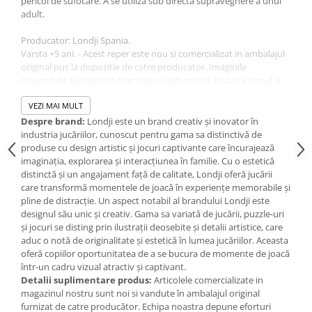
pericol de sufocare. A se utiliza sub directa supraveghere a unui
Jucarii de baie
adult.
Zornaitoare
Jucarii dentitie
Producator: Londji Spania.
Varsta +5 ani. - Acest reper este nou si comercializat in ambalajul
Jucarii senzoriale
original pus la dispozitie de catre producator. Imaginile
Jucarii motrice pentru bebelusi
disponibile au caracter orientativ si informativ. Nuanta, tonul si
Saltele de activitati pentru bebe
intensitatea culorii din pozele produsului pot varia in functie de
ecranul de pe care se vizualizeaza magazinul online.
VEZI MAI MULT
Jucarii de sortat
Despre brand:
Londji este un brand creativ și inovator în
Jucarii muzicale bebelusi
industria jucăriilor, cunoscut pentru gama sa distinctivă de
Puzzle bebelusi
produse cu design artistic și jocuri captivante care încurajează
imaginația, explorarea și interacțiunea în familie. Cu o estetică
distinctă și un angajament față de calitate, Londji oferă jucării
care transformă momentele de joacă în experiențe memorabile și
pline de distracție. Un aspect notabil al brandului Londji este
designul său unic și creativ. Gama sa variată de jucării, puzzle-uri
și jocuri se disting prin ilustrații deosebite și detalii artistice, care
aduc o notă de originalitate și estetică în lumea jucăriilor. Aceasta
oferă copiilor oportunitatea de a se bucura de momente de joacă
într-un cadru vizual atractiv și captivant.
Detalii suplimentare produs:
Articolele comercializate in
magazinul nostru sunt noi si vandute în ambalajul original
furnizat de catre producător. Echipa noastra depune eforturi