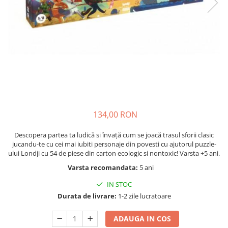
Nisip kinetic
Cadou copii 8 ani
Jucarii interactive
Cadou copii 9 ani
Proiector pentru copii
Cadou copii 10 ani
Instrumente muzicale pentru copii
Cadou copii 11 ani
Caruseluri muzicale
Joc de rol
Cadou copii 12 ani
Storytelling
Bucatarii pentru copii
134,00 RON
Banc de lucru pentru copii
Papusi de mana
Descopera partea ta ludică si învață cum se joacă trasul sforii clasic
Casa de papusi
jucandu-te cu cei mai iubiti personaje din povesti cu ajutorul puzzle-
ului Londji cu 54 de piese din carton ecologic si nontoxic! Varsta +5 ani.
Bormasina magica
Varsta recomandata:
5 ani
Costum Halloween Copii
Papusi si Bebelusi Reborn
IN STOC
Animale de jucarie
Durata de livrare:
1-2 zile lucratoare
Jucarii cu Dinozauri
ADAUGA IN COS
Figurine cu animale domestice