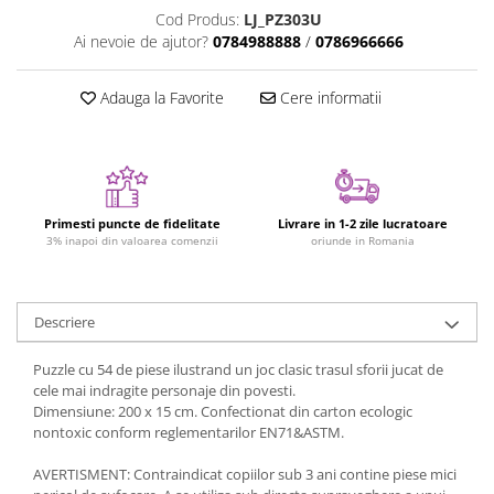
Figurine plus
Cod Produs:
LJ_PZ303U
Ai nevoie de ajutor?
0784988888
/
0786966666
Figurine
Jucarii Montessori
Adauga la Favorite
Cere informatii
Nevoi speciale si sindrom Down
Jucarii cu alfabet
Jucarii cu cifre
Seturi Numberblocks
Primesti puncte de fidelitate
Livrare in 1-2 zile lucratoare
3% inapoi din valoarea comenzii
oriunde in Romania
Jucarii de motricitate
Jucarii fructe si legume
Puzzle-uri
Descriere
Puzzle clasic
Puzzle cu 54 de piese ilustrand un joc clasic trasul sforii jucat de
Puzzle incastru
cele mai indragite personaje din povesti.
Puzzle de podea
Dimensiune: 200 x 15 cm. Confectionat din carton ecologic
nontoxic conform reglementarilor EN71&ASTM.
IQ puzzle
Jucarii bebelusi
AVERTISMENT: Contraindicat copiilor sub 3 ani contine piese mici