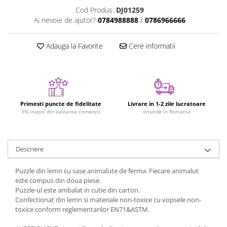
Figurine plus
Cod Produs:
DJ01259
Ai nevoie de ajutor?
0784988888
/
0786966666
Figurine
Jucarii Montessori
Adauga la Favorite
Cere informatii
Nevoi speciale si sindrom Down
Jucarii cu alfabet
Jucarii cu cifre
Seturi Numberblocks
Primesti puncte de fidelitate
Livrare in 1-2 zile lucratoare
3% inapoi din valoarea comenzii
oriunde in Romania
Jucarii de motricitate
Jucarii fructe si legume
Puzzle-uri
Descriere
Puzzle clasic
Puzzle din lemn cu sase animalute de ferma. Fiecare animalut
Puzzle incastru
este compus din doua piese.
Puzzle de podea
Puzzle-ul este ambalat in cutie din carton.
Confectionat din lemn si materiale non-toxice cu vopsele non-
IQ puzzle
toxice conform reglementarilor EN71&ASTM.
Jucarii bebelusi