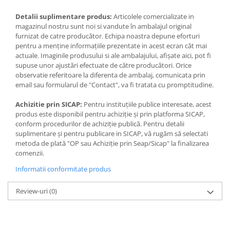
Detalii suplimentare produs:
Articolele comercializate in
magazinul nostru sunt noi si vandute în ambalajul original
furnizat de catre producător. Echipa noastra depune eforturi
pentru a menține informațiile prezentate in acest ecran cât mai
actuale. Imaginile produsului si ale ambalajului, afișate aici, pot fi
supuse unor ajustări efectuate de către producători. Orice
observatie referitoare la diferenta de ambalaj, comunicata prin
email sau formularul de "Contact", va fi tratata cu promptitudine.
Achizitie prin SICAP:
Pentru instituțiile publice interesate, acest
produs este disponibil pentru achiziție și prin platforma SICAP,
conform procedurilor de achiziție publică. Pentru detalii
suplimentare și pentru publicare in SICAP, vă rugăm să selectati
metoda de plată "OP sau Achiziție prin Seap/Sicap" la finalizarea
comenzii.
Informatii conformitate produs
Review-uri
(0)