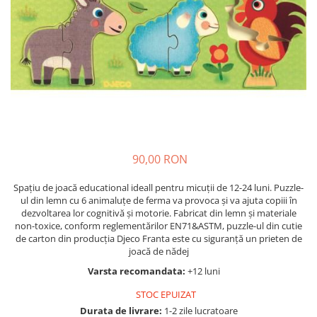
Nisip kinetic
Cadou copii 8 ani
Jucarii interactive
Cadou copii 9 ani
Proiector pentru copii
Cadou copii 10 ani
Instrumente muzicale pentru copii
Cadou copii 11 ani
Caruseluri muzicale
Joc de rol
Cadou copii 12 ani
Storytelling
Bucatarii pentru copii
90,00 RON
Banc de lucru pentru copii
Papusi de mana
Spaţiu de joacă educational ideall pentru micuţii de 12-24 luni. Puzzle-
Casa de papusi
ul din lemn cu 6 animaluțe de ferma va provoca și va ajuta copiii în
dezvoltarea lor cognitivă și motorie. Fabricat din lemn și materiale
Bormasina magica
non-toxice, conform reglementărilor EN71&ASTM, puzzle-ul din cutie
Costum Halloween Copii
de carton din producția Djeco Franta este cu siguranță un prieten de
joacă de nădej
Papusi si Bebelusi Reborn
Animale de jucarie
Varsta recomandata:
+12 luni
Jucarii cu Dinozauri
STOC EPUIZAT
Figurine cu animale domestice
Durata de livrare:
1-2 zile lucratoare