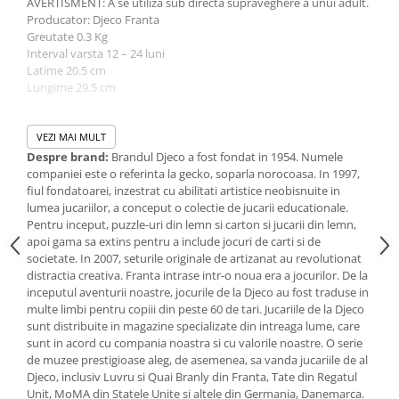
AVERTISMENT: A se utiliza sub directa supraveghere a unui adult.
Jucarii de baie
Producator: Djeco Franta
Zornaitoare
Greutate 0.3 Kg
Jucarii dentitie
Interval varsta 12 – 24 luni
Latime 20.5 cm
Jucarii senzoriale
Lungime 29.5 cm
Jucarii motrice pentru bebelusi
Saltele de activitati pentru bebe
Varsta +18 luni - Acest reper este nou si comercializat in ambalajul
original pus la dispozitie de catre producator. Imaginile
VEZI MAI MULT
Jucarii de sortat
disponibile au caracter orientativ si informativ. Nuanta, tonul si
Despre brand:
Brandul Djeco a fost fondat in 1954. Numele
Jucarii muzicale bebelusi
intensitatea culorii din pozele produsului pot varia in functie de
companiei este o referinta la gecko, soparla norocoasa. In 1997,
Puzzle bebelusi
ecranul de pe care se vizualizeaza magazinul online.
fiul fondatoarei, inzestrat cu abilitati artistice neobisnuite in
lumea jucariilor, a conceput o colectie de jucarii educationale.
Pentru inceput, puzzle-uri din lemn si carton si jucarii din lemn,
apoi gama sa extins pentru a include jocuri de carti si de
societate. In 2007, seturile originale de artizanat au revolutionat
distractia creativa. Franta intrase intr-o noua era a jocurilor. De la
inceputul aventurii noastre, jocurile de la Djeco au fost traduse in
multe limbi pentru copiii din peste 60 de tari. Jucariile de la Djeco
sunt distribuite in magazine specializate din intreaga lume, care
sunt in acord cu compania noastra si cu valorile noastre. O serie
de muzee prestigioase aleg, de asemenea, sa vanda jucariile de al
Djeco, inclusiv Luvru si Quai Branly din Franta, Tate din Regatul
Unit, MoMA din Statele Unite si altele din Germania, Danemarca.