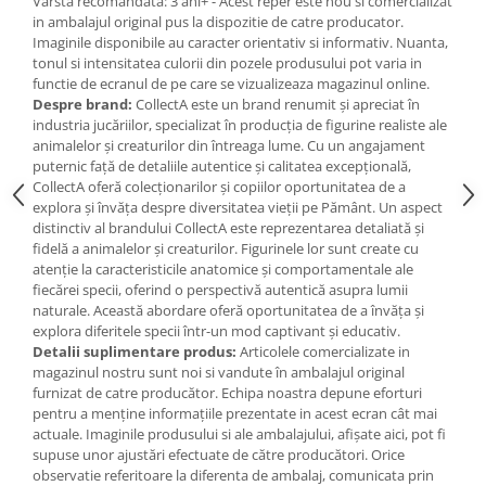
Varsta recomandata: 3 ani+ - Acest reper este nou si comercializat
Jucarii de baie
in ambalajul original pus la dispozitie de catre producator.
Zornaitoare
Imaginile disponibile au caracter orientativ si informativ. Nuanta,
Jucarii dentitie
tonul si intensitatea culorii din pozele produsului pot varia in
functie de ecranul de pe care se vizualizeaza magazinul online.
Jucarii senzoriale
Despre brand:
CollectA este un brand renumit și apreciat în
Jucarii motrice pentru bebelusi
industria jucăriilor, specializat în producția de figurine realiste ale
Saltele de activitati pentru bebe
animalelor și creaturilor din întreaga lume. Cu un angajament
puternic față de detaliile autentice și calitatea excepțională,
Jucarii de sortat
CollectA oferă colecționarilor și copiilor oportunitatea de a
Jucarii muzicale bebelusi
explora și învăța despre diversitatea vieții pe Pământ. Un aspect
distinctiv al brandului CollectA este reprezentarea detaliată și
Puzzle bebelusi
fidelă a animalelor și creaturilor. Figurinele lor sunt create cu
atenție la caracteristicile anatomice și comportamentale ale
fiecărei specii, oferind o perspectivă autentică asupra lumii
naturale. Această abordare oferă oportunitatea de a învăța și
explora diferitele specii într-un mod captivant și educativ.
Detalii suplimentare produs:
Articolele comercializate in
magazinul nostru sunt noi si vandute în ambalajul original
furnizat de catre producător. Echipa noastra depune eforturi
pentru a menține informațiile prezentate in acest ecran cât mai
actuale. Imaginile produsului si ale ambalajului, afișate aici, pot fi
supuse unor ajustări efectuate de către producători. Orice
observatie referitoare la diferenta de ambalaj, comunicata prin