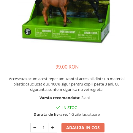
Nisip kinetic
Cadou copii 8 ani
Jucarii interactive
Cadou copii 9 ani
Proiector pentru copii
Cadou copii 10 ani
Instrumente muzicale pentru copii
Cadou copii 11 ani
Caruseluri muzicale
Joc de rol
Cadou copii 12 ani
Storytelling
Bucatarii pentru copii
99,00 RON
Banc de lucru pentru copii
Papusi de mana
Acceseaza acum acest reper amuzant si accesibil dintr-un material
Casa de papusi
plastic cauciucat dur, 100% sigur pentru copiii peste 3 ani. Cu
siguranta, suntem siguri ca nu vei regreta!
Bormasina magica
Varsta recomandata:
3 ani
Costum Halloween Copii
Papusi si Bebelusi Reborn
IN STOC
Animale de jucarie
Durata de livrare:
1-2 zile lucratoare
Jucarii cu Dinozauri
ADAUGA IN COS
Figurine cu animale domestice