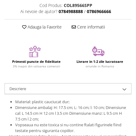
Figurine plus
Cod Produs:
COL89566SPP
Ai nevoie de ajutor?
0784988888
/
0786966666
Figurine
Jucarii Montessori
Adauga la Favorite
Cere informatii
Nevoi speciale si sindrom Down
Jucarii cu alfabet
Jucarii cu cifre
Seturi Numberblocks
Primesti puncte de fidelitate
Livrare in 1-2 zile lucratoare
3% inapoi din valoarea comenzii
oriunde in Romania
Jucarii de motricitate
Jucarii fructe si legume
Puzzle-uri
Descriere
Puzzle clasic
Material: plastic cauciucat dur;
Puzzle incastru
Dimensiune ambalaj: H: 17.5 cm; L: 16 cm; l: 10 cm; Dinensiune
Puzzle de podea
cal: L 14.5 cm H 12 cm l 3.5 cm Dimensiune manz: L 9.5 cm H
7.5 cm l 2 cm;
IQ puzzle
Vopseaua nu este toxica si nu contine ftalati figurinele fiind
Jucarii bebelusi
testate pentru siguranta copiilor.