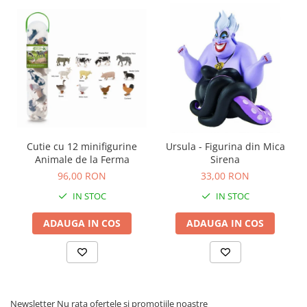
Carti de colorat
Carticele interactive
Cadouri copii
Ceasuri copii
Cutii muzicale
Idei cadou fetite
Cadouri bebelusi
Cutie cu 12 minifigurine
Ursula - Figurina din Mica
Cadouri ieftine pentru copii
Animale de la Ferma
Sirena
96,00 RON
33,00 RON
Cadouri botez
IN STOC
IN STOC
Cadou copii 2 ani
Cadou copii 3 ani
ADAUGA IN COS
ADAUGA IN COS
Cadou copii 4 ani
Cadou copii 5 ani
Cadou copii 6 ani
Cadou copii 7 ani
Newsletter
Nu rata ofertele si promotiile noastre