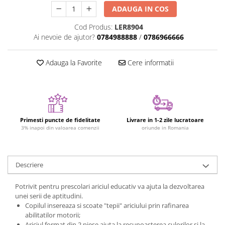
ADAUGA IN COS
Jucarii cu Dinozauri
Figurine cu animale domestice
Cod Produs:
LER8904
Ai nevoie de ajutor?
0784988888
/
0786966666
Figurine plus
Figurine
Adauga la Favorite
Cere informatii
Jucarii Montessori
Nevoi speciale si sindrom Down
Jucarii cu alfabet
Jucarii cu cifre
Primesti puncte de fidelitate
Livrare in 1-2 zile lucratoare
3% inapoi din valoarea comenzii
oriunde in Romania
Seturi Numberblocks
Jucarii de motricitate
Jucarii fructe si legume
Descriere
Puzzle-uri
Potrivit pentru prescolari ariciul educativ va ajuta la dezvoltarea
Puzzle clasic
unei serii de aptitudini.
Puzzle incastru
Copilul insereaza si scoate "tepii" ariciului prin rafinarea
abilitatilor motorii;
Puzzle de podea
Ariciul format din 2 piese ajuta la recunoasterea culorilor si la