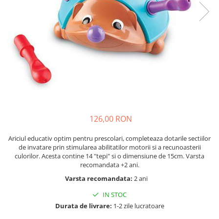
Seturi de pictura pentru copii
Tatuaje Copii
Nisip kinetic
Jucarii interactive
Proiector pentru copii
Instrumente muzicale pentru copii
Caruseluri muzicale
Joc de rol
Storytelling
126,00 RON
Bucatarii pentru copii
Ariciul educativ optim pentru prescolari, completeaza dotarile sectiilor
Banc de lucru pentru copii
de invatare prin stimularea abilitatilor motorii si a recunoasterii
Papusi de mana
culorilor. Acesta contine 14 "tepi" si o dimensiune de 15cm. Varsta
recomandata +2 ani.
Casa de papusi
Varsta recomandata:
2 ani
Bormasina magica
Costum Halloween Copii
IN STOC
Papusi si Bebelusi Reborn
Durata de livrare:
1-2 zile lucratoare
Animale de jucarie