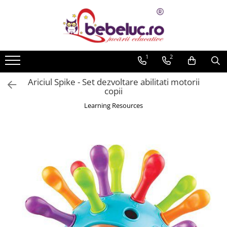
Toate Produsele
Jucarii pe varste
1
2
Jucarii educative
Ariciul Spike - Set dezvoltare abilitati motorii
Set constructie copii
copii
Seturi de construit
Learning Resources
Jucarii magnetice
Cuburi de construit
Seturi Experimente pentru copii
Organele Corpului Uman
Roboti de jucarie
Jucarii Creativitate
Lucru manual copii
Plastilina
Seturi de desen