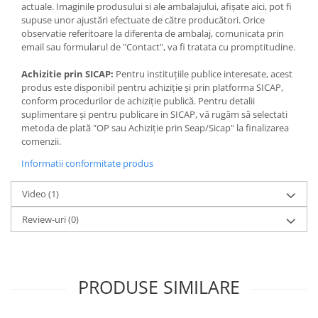
Jocuri de memorie
actuale. Imaginile produsului si ale ambalajului, afișate aici, pot fi
supuse unor ajustări efectuate de către producători. Orice
Jocuri cu litere
observatie referitoare la diferenta de ambalaj, comunicata prin
- Acest reper este nou si comercializat in ambalajul original pus la
Jocuri cu numere
email sau formularul de "Contact", va fi tratata cu promptitudine.
dispozitie de catre producator. Imaginile disponibile au caracter
Jocuri de indemanare
orientativ si informativ. Nuanta tonul si intensitatea culorii din
Achizitie prin SICAP:
Pentru instituțiile publice interesate, acest
pozele produsului pot varia in functie de ecranul de pe care se
produs este disponibil pentru achiziție și prin platforma SICAP,
Jocuri de carti
vizualizeaza magazinul online.
conform procedurilor de achiziție publică. Pentru detalii
Jocuri interactive
suplimentare și pentru publicare in SICAP, vă rugăm să selectati
metoda de plată "OP sau Achiziție prin Seap/Sicap" la finalizarea
Jocuri de podea
comenzii.
Carti pe alese
Informatii conformitate produs
Carti pentru copii 1 an
Video
(1)
Carti pentru copii 2 ani
Carti pentru copii 3 ani
Review-uri
(0)
Carti pentru copii 4 ani
Carti pentru copii 5 ani
PRODUSE SIMILARE
Carti pentru copii 6 ani
Carti pentru copii 8 ani