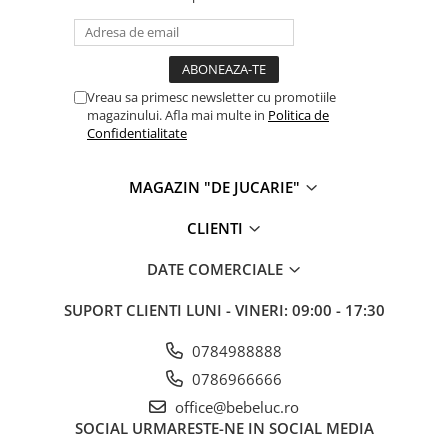
Cadou copii 8 ani
Cadou copii 9 ani
Cadou copii 10 ani
Vreau sa primesc newsletter cu promotiile
magazinului. Afla mai multe in
Politica de
Cadou copii 11 ani
Confidentialitate
Cadou copii 12 ani
Rechizite scolare
MAGAZIN "DE JUCARIE"
Penar baieti
CLIENTI
Penar fete
DATE COMERCIALE
Agenda copii
Caserola compartimentata copii
SUPORT CLIENTI
LUNI - VINERI: 09:00 - 17:30
Etui Ochelari
0784988888
Ghiozdan baieti
0786966666
Ghiozdan fete
office@bebeluc.ro
Papetarie
SOCIAL
URMARESTE-NE IN SOCIAL MEDIA