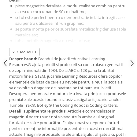
Jucarii de baie
piese magnetice detaliate la modul realist se combina pentru
Zornaitoare
a crea un corp uman de 90 cm inaltime;
Jucarii dentitie
setul este perfect pentru o demonstratie in fata intregii clase
sau pentru utilizarea intr-un grup mic;
Jucarii senzoriale
se poate monta pe orice suprafata metalica: frigider usa tabla
Jucarii motrice pentru bebelusi
metalica etc;
tabla metalica/magnetica nu este inclusa;
Saltele de activitati pentru bebe
Jucarii de sortat
Include un ghid de activitate cu diagrame ce pot fi reproduse din
VEZI MAI MULT
Jucarii muzicale bebelusi
17 piese.
Despre brand:
Brandul de jucarii educative Learning
Resources® ajuta parintii si profesorii sa construiasca generatii
Puzzle bebelusi
Varsta minima recomandata: +5 ani
de copii minunati din 1984. De la ABC si 123 pana la abilitati
motorii fine si STEM, jucariile Learning Resources ofera copiilor
Atentie! Aceasta jucarie contine magneti sau componenete
elementele de baza de care au nevoie pentru a reusi la scoala si
magnetice. Magnetii care se lipesc unul de celalalt sau se ataseaza
sa dezvolte o dragoste de invatare pe tot parcursul vietii.
de un obiect metalic in interiorul corpului uman pot provoca
Descopera nenumarate moduri de a invata prin joc cu produsele
accidente grave sau mortale. Cereti imediat asistenta medicala in
premiate ale acestui brand, inclusiv castigatorii: Jucariei anului
cazul in care magnetii sunt inghititi sau inhalati. Contraindicat
Tumble Trax®, Botley® the Coding Robot si Coding Critters.
copiilor mai mici de 3 ani. Jucaria/produsul poate contine piese
Detalii suplimentare produs:
Articolele comercializate in
mici care se pot inghiti sau inhala existand pericolul de sufocare
magazinul nostru sunt noi si vandute în ambalajul original
sau nu este potrivita copiilor mai mici de 3 ani. Nu lasati
furnizat de catre producător. Echipa noastra depune eforturi
ambalajele jucariilor/produselor la indemana copiilor. Indepartati
pentru a menține informațiile prezentate in acest ecran cât mai
orice ambalaj al jucariei/produsului inainte de a da
actuale. Imaginile produsului si ale ambalajului, afișate aici, pot fi