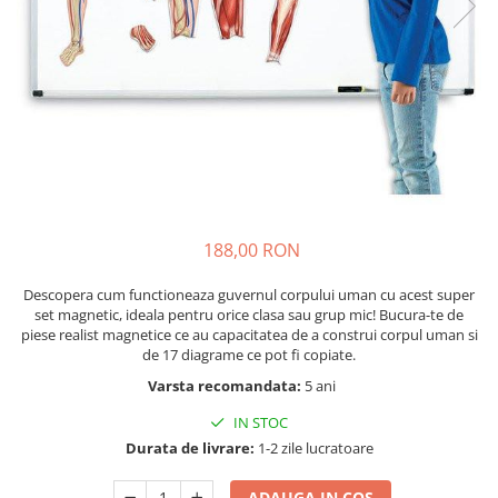
Nisip kinetic
Cadou copii 8 ani
Jucarii interactive
Cadou copii 9 ani
Proiector pentru copii
Cadou copii 10 ani
Instrumente muzicale pentru copii
Cadou copii 11 ani
Caruseluri muzicale
Joc de rol
Cadou copii 12 ani
Storytelling
Bucatarii pentru copii
188,00 RON
Banc de lucru pentru copii
Papusi de mana
Descopera cum functioneaza guvernul corpului uman cu acest super
Casa de papusi
set magnetic, ideala pentru orice clasa sau grup mic! Bucura-te de
piese realist magnetice ce au capacitatea de a construi corpul uman si
Bormasina magica
de 17 diagrame ce pot fi copiate.
Costum Halloween Copii
Varsta recomandata:
5 ani
Papusi si Bebelusi Reborn
IN STOC
Animale de jucarie
Durata de livrare:
1-2 zile lucratoare
Jucarii cu Dinozauri
Figurine cu animale domestice
ADAUGA IN COS