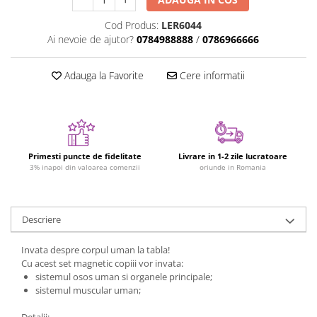
Figurine plus
Cod Produs:
LER6044
Figurine
Ai nevoie de ajutor?
0784988888
/
0786966666
Jucarii Montessori
Nevoi speciale si sindrom Down
Adauga la Favorite
Cere informatii
Jucarii cu alfabet
Jucarii cu cifre
Seturi Numberblocks
Primesti puncte de fidelitate
Livrare in 1-2 zile lucratoare
Jucarii de motricitate
3% inapoi din valoarea comenzii
oriunde in Romania
Jucarii fructe si legume
Puzzle-uri
Descriere
Puzzle clasic
Puzzle incastru
Invata despre corpul uman la tabla!
Puzzle de podea
Cu acest set magnetic copiii vor invata:
sistemul osos uman si organele principale;
IQ puzzle
sistemul muscular uman;
Jucarii bebelusi
Detalii: