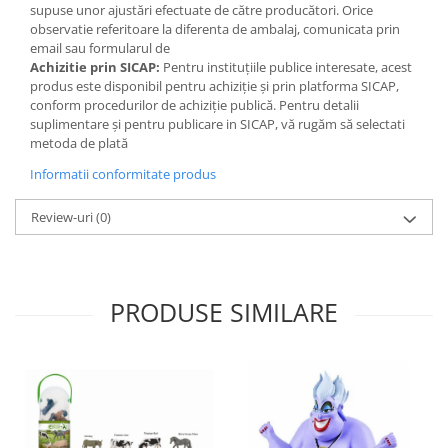
jucaria/produsul copilului. Va rugam sa supravegheati copilul in
supuse unor ajustări efectuate de către producători. Orice
timp ce se joaca/foloseste acest produs. Pastrati instructiunile si
observatie referitoare la diferenta de ambalaj, comunicata prin
etichetele pentru referinte viitoare.
email sau formularul de
Pastrati jucaria/produsul departe de foc feriti jucaria/produsul de
Achizitie prin SICAP:
Pentru instituțiile publice interesate, acest
temperaturi ridicate si umiditate. - Acest reper este nou si
produs este disponibil pentru achiziție și prin platforma SICAP,
comercializat in ambalajul original pus la dispozitie de catre
conform procedurilor de achiziție publică. Pentru detalii
producator. Imaginile disponibile au caracter orientativ si
suplimentare și pentru publicare in SICAP, vă rugăm să selectati
informativ. Nuanta, tonul si intensitatea culorii din pozele
metoda de plată
produsului pot varia in functie de ecranul de pe care se
Informatii conformitate produs
vizualizeaza magazinul online.
Review-uri
(0)
PRODUSE SIMILARE