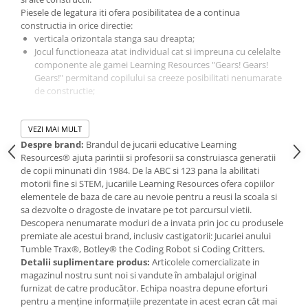
IQ puzzle
Piesele de legatura iti ofera posibilitatea de a continua
Jucarii bebelusi
constructia in orice directie:
verticala orizontala stanga sau dreapta;
Jucarii de baie
Jocul functioneaza atat individual cat si impreuna cu celelalte
Zornaitoare
componente ale gamei Learning Resources "Gears! Gears!
Gears!" permitand copilului sa creeze posibilitati nenumarate
Jucarii dentitie
de constructie;
Jucarii senzoriale
Jucarii motrice pentru bebelusi
Setul include:
VEZI MAI MULT
150 de piese de aceeasi dimensiune
Saltele de activitati pentru bebe
conectori baze de construit si un ghid cu sugestii de
Despre brand:
Brandul de jucarii educative Learning
Jucarii de sortat
constructii;
Resources® ajuta parintii si profesorii sa construiasca generatii
ghid in limba romana;
Jucarii muzicale bebelusi
de copii minunati din 1984. De la ABC si 123 pana la abilitati
motorii fine si STEM, jucariile Learning Resources ofera copiilor
Puzzle bebelusi
Varsta minima recomandata: +3 ani;
elementele de baza de care au nevoie pentru a reusi la scoala si
Jocuri educative
sa dezvolte o dragoste de invatare pe tot parcursul vietii.
Descopera nenumarate moduri de a invata prin joc cu produsele
Jocuri STEM
premiate ale acestui brand, inclusiv castigatorii: Jucariei anului
Jocuri Magnetice
Tumble Trax®, Botley® the Coding Robot si Coding Critters.
Detalii suplimentare produs:
Articolele comercializate in
Jocuri de societate
magazinul nostru sunt noi si vandute în ambalajul original
Jocuri de logica
furnizat de catre producător. Echipa noastra depune eforturi
pentru a menține informațiile prezentate in acest ecran cât mai