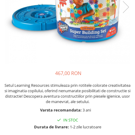
Seturi de pictura pentru copii
Tatuaje Copii
Nisip kinetic
Jucarii interactive
Proiector pentru copii
Instrumente muzicale pentru copii
Caruseluri muzicale
Joc de rol
Storytelling
467,00 RON
Bucatarii pentru copii
Setul Learning Resources stimuleaza prin rotitele colorate creativitatea
Banc de lucru pentru copii
si imaginatia copilului, oferind nenumarate posibilitati de constructie si
Papusi de mana
distractie! Descopera aventura constructiilor prin piesele igienice, usor
de manevrat, ale setului.
Casa de papusi
Varsta recomandata:
3 ani
Bormasina magica
Costum Halloween Copii
IN STOC
Papusi si Bebelusi Reborn
Durata de livrare:
1-2 zile lucratoare
Animale de jucarie