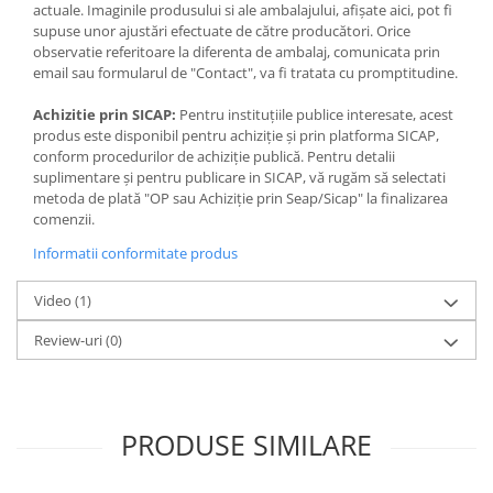
Jocuri de memorie
actuale. Imaginile produsului si ale ambalajului, afișate aici, pot fi
supuse unor ajustări efectuate de către producători. Orice
Jocuri cu litere
observatie referitoare la diferenta de ambalaj, comunicata prin
Jocuri cu numere
email sau formularul de "Contact", va fi tratata cu promptitudine.
Jocuri de indemanare
Achizitie prin SICAP:
Pentru instituțiile publice interesate, acest
produs este disponibil pentru achiziție și prin platforma SICAP,
Jocuri de carti
conform procedurilor de achiziție publică. Pentru detalii
Jocuri interactive
suplimentare și pentru publicare in SICAP, vă rugăm să selectati
metoda de plată "OP sau Achiziție prin Seap/Sicap" la finalizarea
Jocuri de podea
- Acest reper este nou si comercializat in ambalajul original pus la
comenzii.
dispozitie de catre producator. Imaginile disponibile au caracter
Carti pe alese
Informatii conformitate produs
orientativ si informativ. Nuanta tonul si intensitatea culorii din
Carti pentru copii 1 an
pozele produsului pot varia in functie de ecranul de pe care se
vizualizeaza magazinul online.
Video
(1)
Carti pentru copii 2 ani
Carti pentru copii 3 ani
Review-uri
(0)
Carti pentru copii 4 ani
Carti pentru copii 5 ani
PRODUSE SIMILARE
Carti pentru copii 6 ani
Carti pentru copii 8 ani