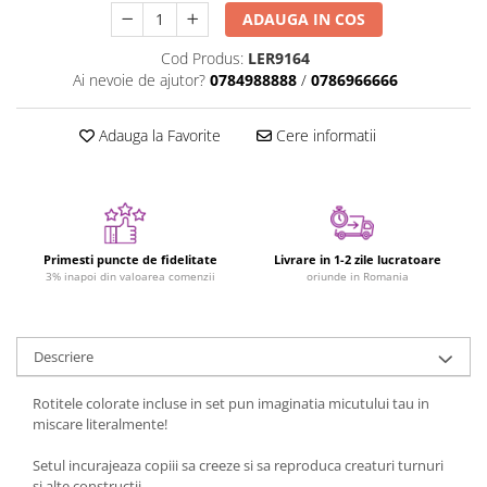
ADAUGA IN COS
Jucarii cu Dinozauri
Figurine cu animale domestice
Cod Produs:
LER9164
Ai nevoie de ajutor?
0784988888
/
0786966666
Figurine plus
Figurine
Adauga la Favorite
Cere informatii
Jucarii Montessori
Nevoi speciale si sindrom Down
Jucarii cu alfabet
Jucarii cu cifre
Primesti puncte de fidelitate
Livrare in 1-2 zile lucratoare
3% inapoi din valoarea comenzii
oriunde in Romania
Seturi Numberblocks
Jucarii de motricitate
Jucarii fructe si legume
Descriere
Puzzle-uri
Rotitele colorate incluse in set pun imaginatia micutului tau in
Puzzle clasic
miscare literalmente!
Puzzle incastru
Setul incurajeaza copiii sa creeze si sa reproduca creaturi turnuri
Puzzle de podea
si alte constructii.