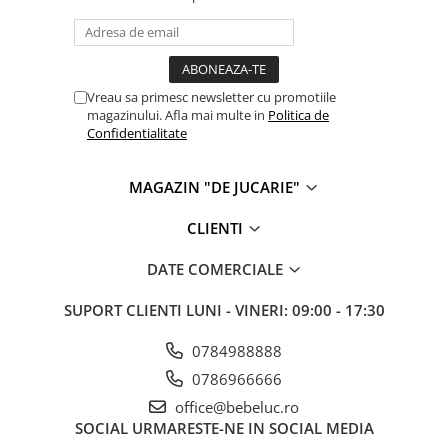
Cadou copii 8 ani
Cadou copii 9 ani
Cadou copii 10 ani
Vreau sa primesc newsletter cu promotiile
magazinului. Afla mai multe in
Politica de
Cadou copii 11 ani
Confidentialitate
Cadou copii 12 ani
Rechizite scolare
MAGAZIN "DE JUCARIE"
Penar baieti
CLIENTI
Penar fete
DATE COMERCIALE
Agenda copii
Caserola compartimentata copii
SUPORT CLIENTI
LUNI - VINERI: 09:00 - 17:30
Etui Ochelari
0784988888
Ghiozdan baieti
0786966666
Ghiozdan fete
office@bebeluc.ro
Papetarie
SOCIAL
URMARESTE-NE IN SOCIAL MEDIA