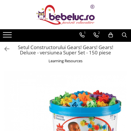
Toate Produsele
Jucarii pe varste
1
2
Jucarii educative
Setul Constructorului Gears! Gears! Gears!
Set constructie copii
Deluxe - versiunea Super Set - 150 piese
Seturi de construit
Learning Resources
Jucarii magnetice
Cuburi de construit
Seturi Experimente pentru copii
Organele Corpului Uman
Roboti de jucarie
Jucarii Creativitate
Lucru manual copii
Plastilina
Seturi de desen