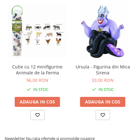
Carti de colorat
Carticele interactive
Cadouri copii
Ceasuri copii
Cutii muzicale
Idei cadou fetite
Cadouri bebelusi
Cutie cu 12 minifigurine
Ursula - Figurina din Mica
Cadouri ieftine pentru copii
Animale de la Ferma
Sirena
96,00 RON
33,00 RON
Cadouri botez
IN STOC
IN STOC
Cadou copii 2 ani
Cadou copii 3 ani
ADAUGA IN COS
ADAUGA IN COS
Cadou copii 4 ani
Cadou copii 5 ani
Cadou copii 6 ani
Cadou copii 7 ani
Newsletter
Nu rata ofertele si promotiile noastre