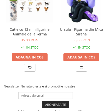
Carti de colorat
Carticele interactive
Cadouri copii
Ceasuri copii
Cutie cu 12 minifigurine
Ursula - Figurina din Mica
Cutii muzicale
Animale de la Ferma
Sirena
96,00 RON
33,00 RON
Idei cadou fetite
IN STOC
IN STOC
Cadouri bebelusi
Cadouri ieftine pentru copii
ADAUGA IN COS
ADAUGA IN COS
Cadouri botez
Cadou copii 2 ani
Cadou copii 3 ani
Newsletter
Nu rata ofertele si promotiile noastre
Cadou copii 4 ani
Cadou copii 5 ani
Cadou copii 6 ani
Cadou copii 7 ani