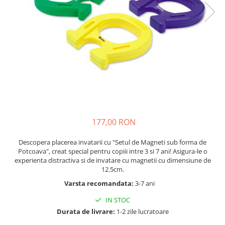
Seturi de pictura pentru copii
Tatuaje Copii
Nisip kinetic
Jucarii interactive
Proiector pentru copii
Instrumente muzicale pentru copii
Caruseluri muzicale
Joc de rol
Storytelling
177,00 RON
Bucatarii pentru copii
Descopera placerea invatarii cu "Setul de Magneti sub forma de
Banc de lucru pentru copii
Potcoava", creat special pentru copiii intre 3 si 7 ani! Asigura-le o
Papusi de mana
experienta distractiva si de invatare cu magnetii cu dimensiune de
12.5cm.
Casa de papusi
Varsta recomandata:
3-7 ani
Bormasina magica
Costum Halloween Copii
IN STOC
Papusi si Bebelusi Reborn
Durata de livrare:
1-2 zile lucratoare
Animale de jucarie