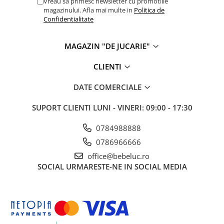
Vreau sa primesc newsletter cu promotiile
magazinului. Afla mai multe in
Politica de
Cadou copii 8 ani
Confidentialitate
Cadou copii 9 ani
Cadou copii 10 ani
MAGAZIN "DE JUCARIE"
Cadou copii 11 ani
CLIENTI
Cadou copii 12 ani
DATE COMERCIALE
Rechizite scolare
Penar baieti
SUPORT CLIENTI
LUNI - VINERI: 09:00 - 17:30
Penar fete
0784988888
Agenda copii
0786966666
Caserola compartimentata copii
office@bebeluc.ro
Etui Ochelari
SOCIAL
URMARESTE-NE IN SOCIAL MEDIA
Ghiozdan baieti
Ghiozdan fete
Papetarie