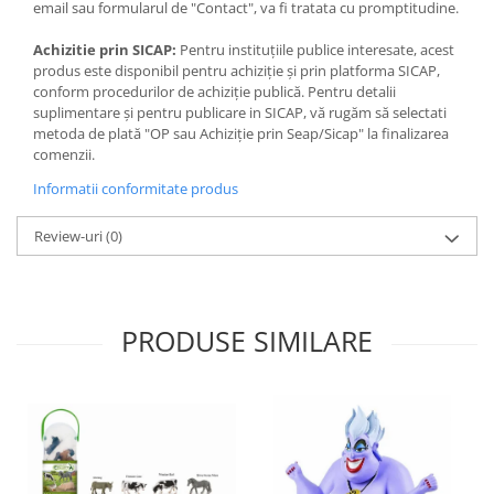
Jocuri de memorie
email sau formularul de "Contact", va fi tratata cu promptitudine.
Jocuri cu litere
Achizitie prin SICAP:
Pentru instituțiile publice interesate, acest
Jocuri cu numere
produs este disponibil pentru achiziție și prin platforma SICAP,
conform procedurilor de achiziție publică. Pentru detalii
Jocuri de indemanare
suplimentare și pentru publicare in SICAP, vă rugăm să selectati
metoda de plată "OP sau Achiziție prin Seap/Sicap" la finalizarea
Jocuri de carti
comenzii.
Jocuri interactive
Informatii conformitate produs
Jocuri de podea
Review-uri
(0)
Carti pe alese
Carti pentru copii 1 an
Carti pentru copii 2 ani
PRODUSE SIMILARE
Carti pentru copii 3 ani
Carti pentru copii 4 ani
Carti pentru copii 5 ani
Carti pentru copii 6 ani
Carti pentru copii 8 ani