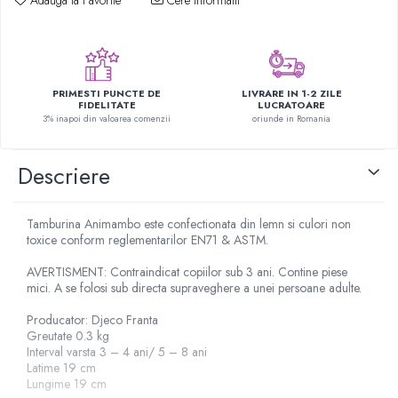
Adauga la Favorite
Cere informatii
Figurine plus
Figurine
Jucarii Montessori
Nevoi speciale si sindrom Down
PRIMESTI PUNCTE DE
LIVRARE IN 1-2 ZILE
FIDELITATE
LUCRATOARE
Jucarii cu alfabet
3% inapoi din valoarea comenzii
oriunde in Romania
Jucarii cu cifre
Descriere
Seturi Numberblocks
Jucarii de motricitate
Tamburina Animambo este confectionata din lemn si culori non
Jucarii fructe si legume
toxice conform reglementarilor EN71 & ASTM.
Puzzle-uri
AVERTISMENT: Contraindicat copiilor sub 3 ani. Contine piese
Puzzle clasic
mici. A se folosi sub directa supraveghere a unei persoane adulte.
Puzzle incastru
Producator: Djeco Franta
Puzzle de podea
Greutate 0.3 kg
IQ puzzle
Interval varsta 3 – 4 ani/ 5 – 8 ani
Latime 19 cm
Jucarii bebelusi
Lungime 19 cm