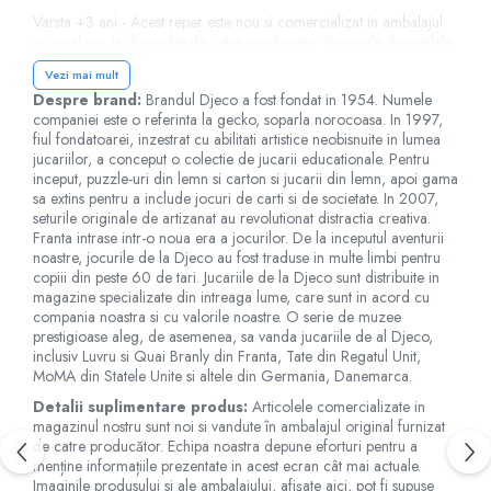
Jucarii de baie
Varsta +3 ani - Acest reper este nou si comercializat in ambalajul
Zornaitoare
original pus la dispozitie de catre producator. Imaginile disponibile
Jucarii dentitie
au caracter orientativ si informativ. Nuanta, tonul si intensitatea
Vezi mai mult
culorii din pozele produsului pot varia in functie de ecranul de pe
Jucarii senzoriale
Despre brand:
Brandul Djeco a fost fondat in 1954. Numele
care se vizualizeaza magazinul online.
Jucarii motrice pentru bebelusi
companiei este o referinta la gecko, soparla norocoasa. In 1997,
fiul fondatoarei, inzestrat cu abilitati artistice neobisnuite in lumea
Saltele de activitati pentru bebe
jucariilor, a conceput o colectie de jucarii educationale. Pentru
Jucarii de sortat
inceput, puzzle-uri din lemn si carton si jucarii din lemn, apoi gama
sa extins pentru a include jocuri de carti si de societate. In 2007,
Jucarii muzicale bebelusi
seturile originale de artizanat au revolutionat distractia creativa.
Puzzle bebelusi
Franta intrase intr-o noua era a jocurilor. De la inceputul aventurii
noastre, jocurile de la Djeco au fost traduse in multe limbi pentru
copiii din peste 60 de tari. Jucariile de la Djeco sunt distribuite in
magazine specializate din intreaga lume, care sunt in acord cu
compania noastra si cu valorile noastre. O serie de muzee
prestigioase aleg, de asemenea, sa vanda jucariile de al Djeco,
inclusiv Luvru si Quai Branly din Franta, Tate din Regatul Unit,
MoMA din Statele Unite si altele din Germania, Danemarca.
Detalii suplimentare produs:
Articolele comercializate in
magazinul nostru sunt noi si vandute în ambalajul original furnizat
de catre producător. Echipa noastra depune eforturi pentru a
menține informațiile prezentate in acest ecran cât mai actuale.
Imaginile produsului si ale ambalajului, afișate aici, pot fi supuse