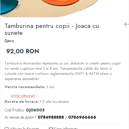
Nisip kinetic
Cadou copii 8 ani
Jucarii interactive
Cadou copii 9 ani
Proiector pentru copii
Tamburina pentru copii - Joaca cu
Cadou copii 10 ani
Instrumente muzicale pentru copii
sunete
Cadou copii 11 ani
Caruseluri muzicale
Djeco
Joc de rol
Cadou copii 12 ani
92,00 RON
Storytelling
Bucatarii pentru copii
Tamburina Animambo reprezinta un joc distractiv si creativ pentru copiii
Banc de lucru pentru copii
cu varste cuprinse intre 3 si 8 ani. Temperaturile calde din lemn si
Papusi de mana
culorile non toxice conform reglementarilor EN71 & ASTM ofera o
experienta deosebita!
Casa de papusi
Varsta recomandata:
3 ani
Bormasina magica
Costum Halloween Copii
STOC EPUIZAT
Durata de livrare:
1-2 zile lucratoare
Papusi si Bebelusi Reborn
Animale de jucarie
Cod Produs:
DJ06005
Ai nevoie de ajutor?
0784988888
/
0786966666
Jucarii cu Dinozauri
Figurine cu animale domestice