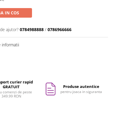
A IN COS
 de ajutor?
0784988888
/
0786966666
informatii
port curier rapid
Produse autentice
GRATUIT
pentru joaca in siguranta
u comenzi de peste
349.99 RON