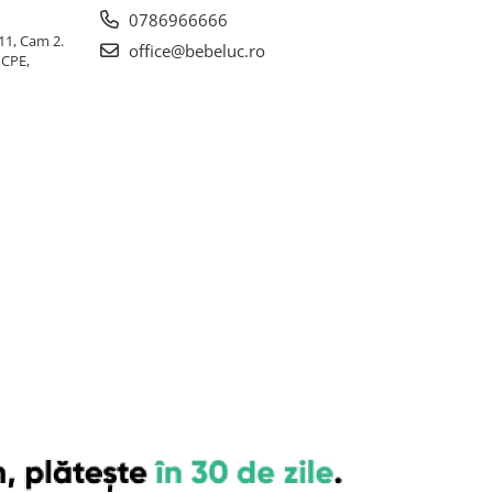
0786966666
 11, Cam 2.
office@bebeluc.ro
ICPE,