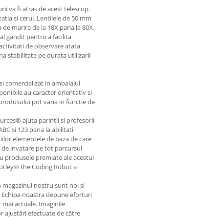
rii va fi atras de acest telescop.
tia si cerul. Lentilele de 50 mm
ea de marire de la 18X pana la 80X.
l gandit pentru a facilita
 activitati de observare atata
a stabilitate pe durata utilizarii
i comercializat in ambalajul
ponibile au caracter orientativ si
 produsului pot varia in functie de
rces® ajuta parintii si profesorii
BC si 123 pana la abilitati
piilor elementele de baza de care
e de invatare pe tot parcursul
cu produsele premiate ale acestui
 Botley® the Coding Robot si
in magazinul nostru sunt noi si
. Echipa noastra depune eforturi
 mai actuale. Imaginile
or ajustări efectuate de către