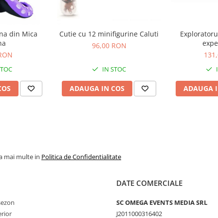
ina din Mica
Cutie cu 12 minifigurine Caluti
Exploratoru
na
expe
96,00 RON
 RON
131
STOC
IN STOC
COS
ADAUGA IN COS
ADAUGA I
la mai multe in
Politica de Confidentialitate
DATE COMERCIALE
 sezon
SC OMEGA EVENTS MEDIA SRL
erior
J2011000316402