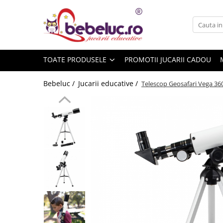
Toate Produsele
Jucarii pe varste
TOATE PRODUSELE
PROMOTII JUCARII CADOU
Jucarii educative
Set constructie copii
Bebeluc /
Jucarii educative /
Telescop Geosafari Vega 36
Seturi de construit
Jucarii magnetice
Cuburi de construit
Seturi Experimente pentru copii
Organele Corpului Uman
Roboti de jucarie
Jucarii Creativitate
Lucru manual copii
Plastilina
Seturi de desen