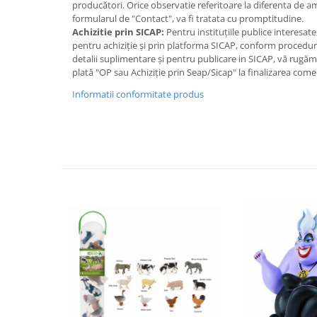
producători. Orice observatie referitoare la diferenta de 
IQ puzzle
formularul de "Contact", va fi tratata cu promptitudine.
Jucarii bebelusi
Achizitie prin SICAP:
Pentru instituțiile publice interesat
pentru achiziție și prin platforma SICAP, conform proceduri
Jucarii de baie
detalii suplimentare și pentru publicare in SICAP, vă rugă
Zornaitoare
plată "OP sau Achiziție prin Seap/Sicap" la finalizarea come
Jucarii dentitie
Informatii conformitate produs
Jucarii senzoriale
Jucarii motrice pentru bebelusi
Saltele de activitati pentru bebe
Jucarii de sortat
Jucarii muzicale bebelusi
Puzzle bebelusi
Jocuri educative
Jocuri STEM
Jocuri Magnetice
Jocuri de societate
Jocuri de logica