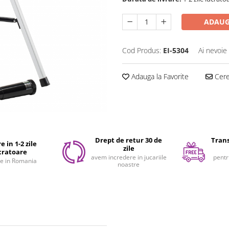
ADAUG
Cod Produs:
EI-5304
Ai nevoie
Adauga la Favorite
Cere 
Drept de retur 30 de
Trans
e in 1-2 zile
zile
cratoare
avem incredere in jucariile
pentr
e in Romania
noastre