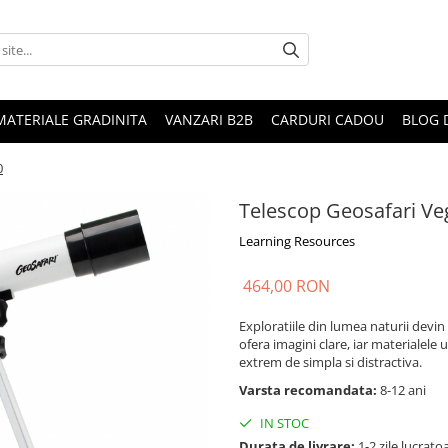
MATERIALE GRADINITA
VANZARI B2B
CARDURI CADOU
BLOG 
0
Telescop Geosafari Ve
Learning Resources
464,00 RON
Exploratiile din lumea naturii devin 
ofera imagini clare, iar materialele u
extrem de simpla si distractiva.
Varsta recomandata:
8-12 ani
IN STOC
Durata de livrare:
1-2 zile lucrato