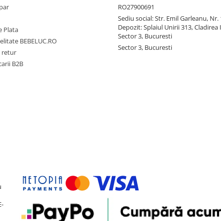
par
RO27900691
Sediu social: Str. Emil Garleanu, Nr.
Depozit: Splaiul Unirii 313, Cladirea 
 Plata
Sector 3, Bucuresti
delitate BEBELUC.RO
Sector 3, Bucuresti
 retur
carii B2B
u
E-