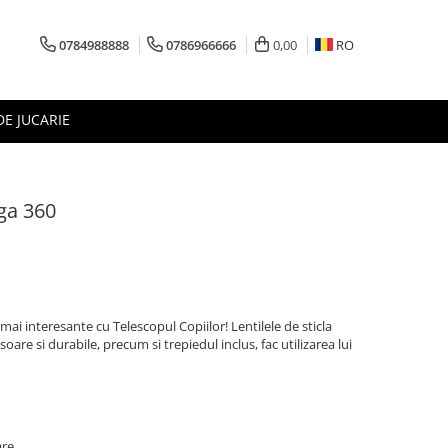
0784988888
0786966666
0,00
RO
DE JUCARIE
ga 360
mai interesante cu Telescopul Copiilor! Lentilele de sticla
soare si durabile, precum si trepiedul inclus, fac utilizarea lui
are