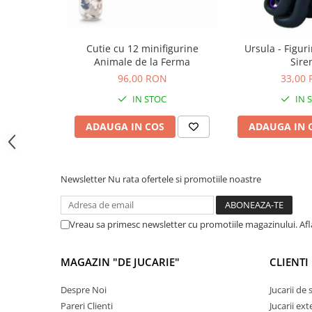
Jocuri de memorie
Jocuri cu litere
Jocuri cu numere
Cutie cu 12 minifigurine
Ursula - Figur
Animale de la Ferma
Sire
Jocuri de indemanare
96,00 RON
33,00
Jocuri de carti
IN STOC
IN 
Jocuri interactive
ADAUGA IN COS
ADAUGA IN 
Jocuri de podea
Carti pe alese
Carti pentru copii 1 an
Newsletter
Nu rata ofertele si promotiile noastre
Carti pentru copii 2 ani
Carti pentru copii 3 ani
Vreau sa primesc newsletter cu promotiile magazinului. Af
Carti pentru copii 4 ani
Carti pentru copii 5 ani
MAGAZIN "DE JUCARIE"
CLIENTI
Carti pentru copii 6 ani
Despre Noi
Jucarii de
Carti pentru copii 8 ani
Pareri Clienti
Jucarii ext