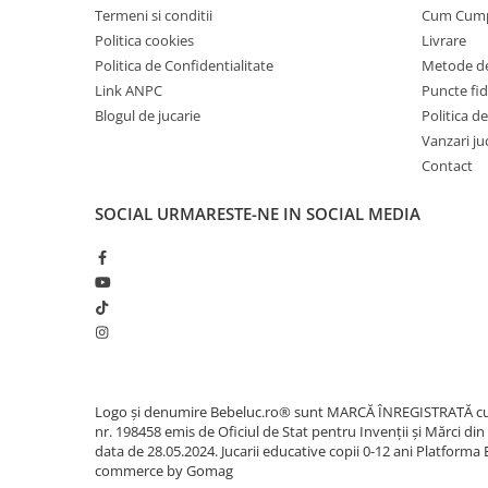
Carti de colorat
Termeni si conditii
Cum Cum
Politica cookies
Livrare
Carticele interactive
Politica de Confidentialitate
Metode de
Cadouri copii
Link ANPC
Puncte fi
Ceasuri copii
Blogul de jucarie
Politica de
Vanzari ju
Cutii muzicale
Contact
Idei cadou fetite
Cadouri bebelusi
SOCIAL
URMARESTE-NE IN SOCIAL MEDIA
Cadouri ieftine pentru copii
Cadouri botez
Cadou copii 2 ani
Cadou copii 3 ani
Cadou copii 4 ani
Logo și denumire Bebeluc.ro® sunt MARCĂ ÎNREGISTRATĂ c
Cadou copii 5 ani
nr. 198458 emis de Oficiul de Stat pentru Invenții și Mărci din
Cadou copii 6 ani
data de 28.05.2024. Jucarii educative copii 0-12 ani
Platforma 
commerce by Gomag
Cadou copii 7 ani