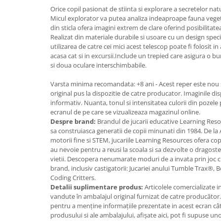
Orice copil pasionat de stiinta si explorare a secretelor natu
Jucarii cu Dinozauri
Micul explorator va putea analiza indeaproape fauna vegeta
Figurine cu animale domestice
din sticla ofera imagini extrem de clare oferind posibilitat
Realizat din materiale durabile si usoare cu un design specia
Figurine plus
utilizarea de catre cei mici acest telescop poate fi folosit in
Figurine
acasa cat si in excursii.Include un trepied care asigura o bun
si doua oculare interschimbabile.
Jucarii Montessori
Nevoi speciale si sindrom Down
Varsta minima recomandata: +8 ani - Acest reper este nou s
original pus la dispozitie de catre producator. Imaginile dis
Jucarii cu alfabet
informativ. Nuanta, tonul si intensitatea culorii din pozele
ecranul de pe care se vizualizeaza magazinul online.
Jucarii cu cifre
Despre brand:
Brandul de jucarii educative Learning Resou
Seturi Numberblocks
sa construiasca generatii de copii minunati din 1984. De la A
motorii fine si STEM, jucariile Learning Resources ofera co
Jucarii de motricitate
au nevoie pentru a reusi la scoala si sa dezvolte o dragost
Jucarii fructe si legume
vietii. Descopera nenumarate moduri de a invata prin joc 
brand, inclusiv castigatorii: Jucariei anului Tumble Trax®,
Puzzle-uri
Coding Critters.
Puzzle clasic
Detalii suplimentare produs:
Articolele comercializate 
vandute în ambalajul original furnizat de catre producător
Puzzle incastru
pentru a menține informațiile prezentate in acest ecran cât
Puzzle de podea
produsului si ale ambalajului, afișate aici, pot fi supuse un