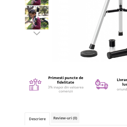
Seturi de pictura pentru copii
Tatuaje Copii
Nisip kinetic
Jucarii interactive
Proiector pentru copii
Instrumente muzicale pentru copii
Caruseluri muzicale
Joc de rol
Storytelling
Bucatarii pentru copii
Primesti puncte de
Livrar
Banc de lucru pentru copii
fidelitate
lu
3% inapoi din valoarea
Papusi de mana
oriund
comenzii
Casa de papusi
Bormasina magica
Costum Halloween Copii
Review-uri
(0)
Papusi si Bebelusi Reborn
Descriere
Animale de jucarie