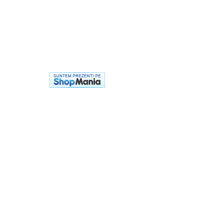
Cadou copii 8 ani
Cadou copii 9 ani
Cadou copii 10 ani
Cadou copii 11 ani
Cadou copii 12 ani
Rechizite scolare
Penar baieti
Penar fete
Agenda copii
Caserola compartimentata copii
Etui Ochelari
Ghiozdan baieti
Ghiozdan fete
Papetarie