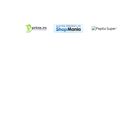
Cadou copii 8 ani
Cadou copii 9 ani
Cadou copii 10 ani
Cadou copii 11 ani
Cadou copii 12 ani
Rechizite scolare
Penar baieti
Penar fete
Agenda copii
Caserola compartimentata copii
Etui Ochelari
Ghiozdan baieti
Ghiozdan fete
Papetarie