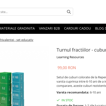
MATERIALE GRADINITA
VANZARI B2B
CARDURI CADOU
BLOG 
chivalentei - set educativ
Turnul fractiilor - cubu
Learning Resources
99,00 RON
Setul de cuburi colorate de la Reper
varsta cuprinsa intre 6-10 ani de a i
comparare, aceste cuburi rezistente
Varsta recomandata:
6-10 ani
IN STOC
Durata de livrare:
1-2 zile lucrato