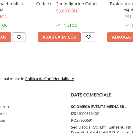
ina din Mica
Cutie cu 12 minifigurine Caluti
Exploratoru
na
expe
96,00 RON
 RON
131
STOC
IN STOC
COS
ADAUGA IN COS
ADAUGA I
la mai multe in
Politica de Confidentialitate
DATE COMERCIALE
 sezon
SC OMEGA EVENTS MEDIA SRL
erior
J2011000316402
par
RO27900691
Sediu social: Str. Emil Garleanu, Nr.
Depozit: Splaiul Unirii 313, Cladirea 