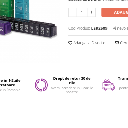
ADAUG
Cod Produs:
LER2509
Ai nevoi
Adauga la Favorite
Cere 
Drept de retur 30 de
Trans
e in 1-2 zile
zile
cratoare
avem incredere in jucariile
pentr
e in Romania
noastre