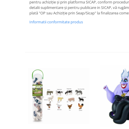
pentru achiziție și prin platforma SICAP, conform proceduri
IQ puzzle
detalii suplimentare și pentru publicare in SICAP, vă rugă
Jucarii bebelusi
plată "OP sau Achiziție prin Seap/Sicap" la finalizarea come
Jucarii de baie
Informatii conformitate produs
Zornaitoare
Jucarii dentitie
Jucarii senzoriale
Jucarii motrice pentru bebelusi
Saltele de activitati pentru bebe
Jucarii de sortat
Jucarii muzicale bebelusi
Puzzle bebelusi
Jocuri educative
Jocuri STEM
Jocuri Magnetice
Jocuri de societate
Jocuri de logica