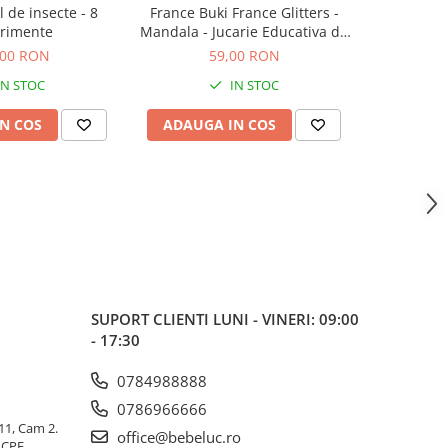
l de insecte - 8
France Buki France Glitters -
Set magie 
rimente
Mandala - Jucarie Educativa de
inalta calitate pentru copii
,00 RON
59,00 RON
1
IN STOC
IN STOC
N COS
ADAUGA IN COS
ADAUG
SUPORT CLIENTI
LUNI - VINERI: 09:00
- 17:30
0784988888
0786966666
 11, Cam 2.
office@bebeluc.ro
ICPE,