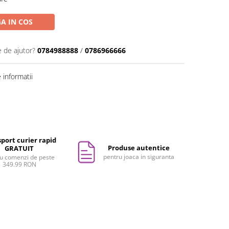
A IN COS
e de ajutor?
0784988888
/
0786966666
informatii
port curier rapid
Produse autentice
GRATUIT
pentru joaca in siguranta
u comenzi de peste
349.99 RON