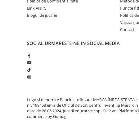
Politica de Confidentialitate
Metode de
Carti de colorat
Link ANPC
Puncte fi
Carticele interactive
Blogul de jucarie
Politica de
Vanzari ju
Cadouri copii
Contact
Ceasuri copii
Cutii muzicale
SOCIAL
URMARESTE-NE IN SOCIAL MEDIA
Idei cadou fetite
Cadouri bebelusi
Cadouri ieftine pentru copii
Cadouri botez
Cadou copii 2 ani
Cadou copii 3 ani
Logo și denumire Bebeluc.ro® sunt MARCĂ ÎNREGISTRATĂ c
nr. 198458 emis de Oficiul de Stat pentru Invenții și Mărci din
Cadou copii 4 ani
data de 28.05.2024. Jucarii educative copii 0-12 ani
Platforma 
commerce by Gomag
Cadou copii 5 ani
Cadou copii 6 ani
Cadou copii 7 ani