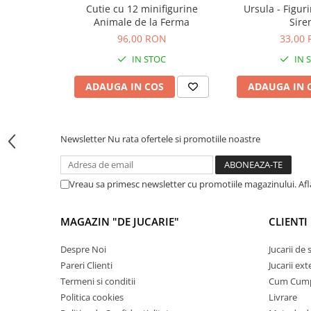
Jocuri de memorie
Cutie cu 12 minifigurine
Ursula - Figur
Animale de la Ferma
Sire
Jocuri cu litere
96,00 RON
33,00
Jocuri cu numere
IN STOC
IN 
Jocuri de indemanare
ADAUGA IN COS
ADAUGA IN 
Jocuri de carti
Jocuri interactive
Jocuri de podea
Newsletter
Nu rata ofertele si promotiile noastre
Carti pe alese
Carti pentru copii 1 an
Vreau sa primesc newsletter cu promotiile magazinului. Af
Carti pentru copii 2 ani
Carti pentru copii 3 ani
MAGAZIN "DE JUCARIE"
CLIENTI
Carti pentru copii 4 ani
Despre Noi
Jucarii de
Carti pentru copii 5 ani
Pareri Clienti
Jucarii ext
Carti pentru copii 6 ani
Termeni si conditii
Cum Cum
Politica cookies
Livrare
Carti pentru copii 8 ani