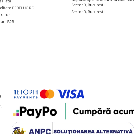
 Plata
Sector 3, Bucuresti
delitate BEBELUC.RO
Sector 3, Bucuresti
 retur
carii B2B
u
E-