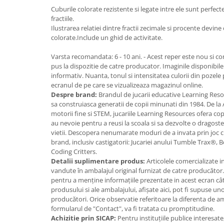
Cuburile colorate rezistente si legate intre ele sunt perfec
Jucarii cu Dinozauri
fractiile.
Figurine cu animale domestice
Ilustrarea relatiei dintre fractii zecimale si procente devine
colorate.Include un ghid de activitate.
Figurine plus
Figurine
Varsta recomandata: 6 - 10 ani. - Acest reper este nou si co
pus la dispozitie de catre producator. Imaginile disponibile 
Jucarii Montessori
informativ. Nuanta, tonul si intensitatea culorii din pozele
Nevoi speciale si sindrom Down
ecranul de pe care se vizualizeaza magazinul online.
Despre brand:
Brandul de jucarii educative Learning Resou
Jucarii cu alfabet
sa construiasca generatii de copii minunati din 1984. De la A
motorii fine si STEM, jucariile Learning Resources ofera co
Jucarii cu cifre
au nevoie pentru a reusi la scoala si sa dezvolte o dragost
Seturi Numberblocks
vietii. Descopera nenumarate moduri de a invata prin joc 
brand, inclusiv castigatorii: Jucariei anului Tumble Trax®,
Jucarii de motricitate
Coding Critters.
Jucarii fructe si legume
Detalii suplimentare produs:
Articolele comercializate 
vandute în ambalajul original furnizat de catre producător
Puzzle-uri
pentru a menține informațiile prezentate in acest ecran cât
Puzzle clasic
produsului si ale ambalajului, afișate aici, pot fi supuse un
producători. Orice observatie referitoare la diferenta de 
Puzzle incastru
formularul de "Contact", va fi tratata cu promptitudine.
Puzzle de podea
Achizitie prin SICAP:
Pentru instituțiile publice interesat