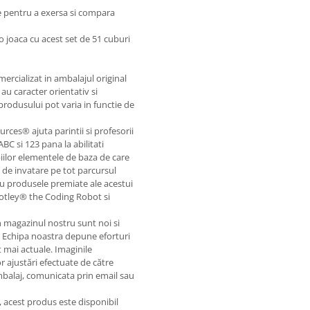
te pentru a exersa si compara
 o joaca cu acest set de 51 cuburi
mercializat in ambalajul original
au caracter orientativ si
 produsului pot varia in functie de
rces® ajuta parintii si profesorii
BC si 123 pana la abilitati
piilor elementele de baza de care
e de invatare pe tot parcursul
cu produsele premiate ale acestui
 Botley® the Coding Robot si
in magazinul nostru sunt noi si
. Echipa noastra depune eforturi
 mai actuale. Imaginile
or ajustări efectuate de către
ambalaj, comunicata prin email sau
e, acest produs este disponibil