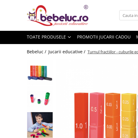
Toate Produsele
Jucarii pe varste
TOATE PRODUSELE
PROMOTII JUCARII CADOU
Jucarii educative
Set constructie copii
Bebeluc /
Jucarii educative /
Turnul fractiilor - cuburile e
Seturi de construit
Jucarii magnetice
Cuburi de construit
Seturi Experimente pentru copii
Organele Corpului Uman
Roboti de jucarie
Jucarii Creativitate
Lucru manual copii
Plastilina
Seturi de desen