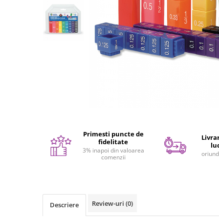
Seturi de pictura pentru copii
Tatuaje Copii
Nisip kinetic
Jucarii interactive
Proiector pentru copii
Instrumente muzicale pentru copii
Caruseluri muzicale
Joc de rol
Storytelling
Bucatarii pentru copii
Primesti puncte de
Livrar
Banc de lucru pentru copii
fidelitate
lu
3% inapoi din valoarea
Papusi de mana
oriund
comenzii
Casa de papusi
Bormasina magica
Costum Halloween Copii
Review-uri
(0)
Papusi si Bebelusi Reborn
Descriere
Animale de jucarie