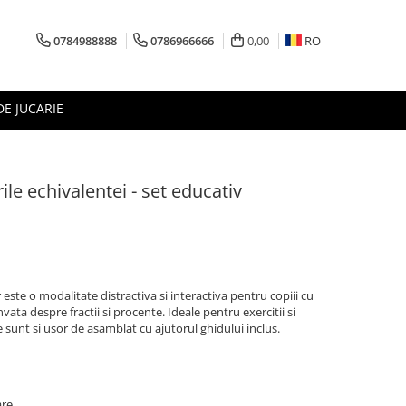
0784988888
0786966666
0,00
RO
DE JUCARIE
rile echivalentei - set educativ
 este o modalitate distractiva si interactiva pentru copiii cu
nvata despre fractii si procente. Ideale pentru exercitii si
 sunt si usor de asamblat cu ajutorul ghidului inclus.
are