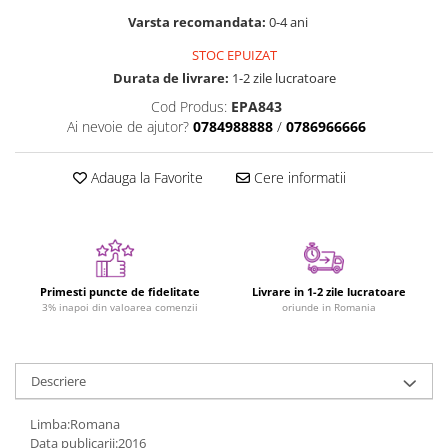
Varsta recomandata:
0-4 ani
Jucarii cu Dinozauri
Figurine cu animale domestice
STOC EPUIZAT
Figurine plus
Durata de livrare:
1-2 zile lucratoare
Figurine
Cod Produs:
EPA843
Ai nevoie de ajutor?
0784988888
/
0786966666
Jucarii Montessori
Nevoi speciale si sindrom Down
Adauga la Favorite
Cere informatii
Jucarii cu alfabet
Jucarii cu cifre
Seturi Numberblocks
Jucarii de motricitate
Primesti puncte de fidelitate
Livrare in 1-2 zile lucratoare
3% inapoi din valoarea comenzii
oriunde in Romania
Jucarii fructe si legume
Puzzle-uri
Puzzle clasic
Descriere
Puzzle incastru
Limba:Romana
Puzzle de podea
Data publicarii:2016