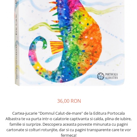
Seturi de pictura pentru copii
Tatuaje Copii
Nisip kinetic
Jucarii interactive
Proiector pentru copii
Instrumente muzicale pentru copii
Caruseluri muzicale
Joc de rol
Storytelling
Bucatarii pentru copii
Banc de lucru pentru copii
Papusi de mana
36,00 RON
Casa de papusi
Bormasina magica
Cartea-jucarie "Domnul Calut-de-mare" de la Editura Portocala
Albastra te va purta intr-o calatorie captivanta si calda, plina de iubire,
Costum Halloween Copii
familie si surprize. Descopera aceasta poveste minunata cu pagini
Papusi si Bebelusi Reborn
cartonate si colturi rotunjite, dar si cu pagini transparente care te vor
fermeca!
Animale de jucarie