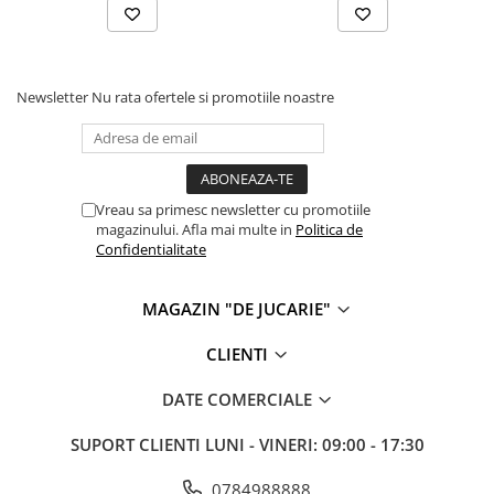
Cadou copii 8 ani
Cadou copii 9 ani
Cadou copii 10 ani
Newsletter
Nu rata ofertele si promotiile noastre
Cadou copii 11 ani
Cadou copii 12 ani
Rechizite scolare
Vreau sa primesc newsletter cu promotiile
Penar baieti
magazinului. Afla mai multe in
Politica de
Confidentialitate
Penar fete
Agenda copii
MAGAZIN "DE JUCARIE"
Caserola compartimentata copii
CLIENTI
Etui Ochelari
Ghiozdan baieti
DATE COMERCIALE
Ghiozdan fete
SUPORT CLIENTI
LUNI - VINERI: 09:00 - 17:30
Papetarie
0784988888