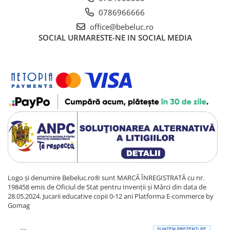
Sacose si Genti
0786966666
Umbrela copii
office@bebeluc.ro
Cutiuta metalica
SOCIAL
URMARESTE-NE IN SOCIAL MEDIA
Accesorii bebelusi
Olita bebe
Veioza copii
Decoratiuni camera copilului
Produse de Curatenie
Jucarii exterior
Trotinete copii
Jucarii curte
Leagane copii
Logo și denumire Bebeluc.ro® sunt MARCĂ ÎNREGISTRATĂ cu nr.
Karturi copii
198458 emis de Oficiul de Stat pentru Invenții și Mărci din data de
28.05.2024. Jucarii educative copii 0-12 ani
Platforma E-commerce by
Biciclete copii
Gomag
Trambulina copii