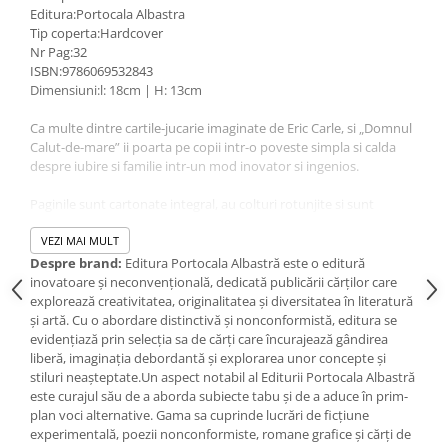
IQ puzzle
Editura:Portocala Albastra
Tip coperta:Hardcover
Jucarii bebelusi
Nr Pag:32
Jucarii de baie
ISBN:9786069532843
Dimensiuni:l: 18cm | H: 13cm
Zornaitoare
Jucarii dentitie
Ca multe dintre cartile-jucarie imaginate de Eric Carle, si „Domnul
Jucarii senzoriale
Calut-de-mare” ii poarta pe copii intr-o poveste simpla si calda
despre iubire si familie intr-un mod inovator si ingenios.
Jucarii motrice pentru bebelusi
Saltele de activitati pentru bebe
Paginile sunt cartonate integral, au colturi rotunjite si sunt
Jucarii de sortat
combinate cu pagini transparente imprimate cu plante si
vietuitoare marine, astfel ca simplul gest de a da pagina fie
VEZI MAI MULT
Jucarii muzicale bebelusi
inainte, fie inapoi creeaza un mic spectacol si un prilej de joaca.
Despre brand:
Editura Portocala Albastră este o editură
Puzzle bebelusi
inovatoare și neconvențională, dedicată publicării cărților care
Jocuri educative
''La cele mai multe specii de pesti, dupa ce femela depune icrele,
explorează creativitatea, originalitatea și diversitatea în literatură
adica multe oua foarte-foarte mici, acestea sunt lasate singure.
și artă. Cu o abordare distinctivă și nonconformistă, editura se
Jocuri STEM
Dar exista si exceptii: calutul-de-mare, acul-de-mare, tilapia,
evidențiază prin selecția sa de cărți care încurajează gândirea
Jocuri Magnetice
pestele-cu-tepi, somnul-pitic si alte cateva. La aceste specii, nu
liberă, imaginația debordantă și explorarea unor concepte și
numai ca unul dintre parinti are grija de oua pana cand ies puii,
stiluri neașteptate.Un aspect notabil al Editurii Portocala Albastră
Jocuri de societate
dar cei care fac asta sunt – surpriza – masculii. De aceea, m-am
este curajul său de a aborda subiecte tabu și de a aduce în prim-
gandit sa scriu o poveste despre ei.'' (Eric Carle)
plan voci alternative. Gama sa cuprinde lucrări de ficțiune
Jocuri de logica
experimentală, poezii nonconformiste, romane grafice și cărți de