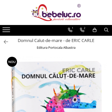
Toate Produsele
Jucarii pe varste
1
2
Jucarii educative
Domnul Calut-de-mare - de ERIC CARLE
Set constructie copii
Editura Portocala Albastra
Seturi de construit
Jucarii magnetice
Cuburi de construit
NOU
Seturi Experimente pentru copii
Organele Corpului Uman
Roboti de jucarie
Jucarii Creativitate
Lucru manual copii
Plastilina
Seturi de desen