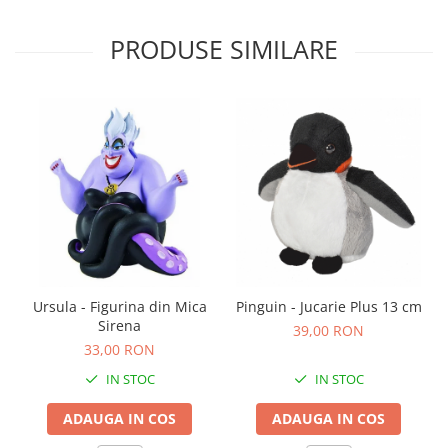
Carti de colorat
PRODUSE SIMILARE
Carticele interactive
Cadouri copii
Ceasuri copii
Cutii muzicale
Idei cadou fetite
Cadouri bebelusi
Cadouri ieftine pentru copii
Cadouri botez
Cadou copii 2 ani
Ursula - Figurina din Mica
Pinguin - Jucarie Plus 13 cm
Cadou copii 3 ani
Sirena
39,00 RON
Cadou copii 4 ani
33,00 RON
IN STOC
IN STOC
Cadou copii 5 ani
Cadou copii 6 ani
ADAUGA IN COS
ADAUGA IN COS
Cadou copii 7 ani