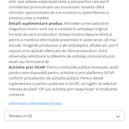
Jocuri de memorie
artă, care adesea explorează teme și perspective care pot fi
considerate provocatoare sau inovatoare. Aceasta oferă
Jocuri cu litere
cititorilor oportunitatea de a se conecta cu opere literare și
artistice unice și inedite.
Jocuri cu numere
Detalii suplimentare produs:
Articolele comercializate in
Jocuri de indemanare
magazinul nostru sunt noi si vandute în ambalajul original
furnizat de catre producător. Echipa noastra depune eforturi
Jocuri de carti
pentru a menține informațiile prezentate in acest ecran cât mai
Jocuri interactive
actuale. Imaginile produsului si ale ambalajului, afișate aici, pot fi
supuse unor ajustări efectuate de către producători. Orice
Jocuri de podea
observatie referitoare la diferenta de ambalaj, comunicata prin
email sau formularul de
Carti pe alese
Achizitie prin SICAP:
Pentru instituțiile publice interesate, acest
Carti pentru copii 1 an
produs este disponibil pentru achiziție și prin platforma SICAP,
conform procedurilor de achiziție publică. Pentru detalii
Carti pentru copii 2 ani
suplimentare și pentru publicare in SICAP, vă rugăm să selectati
Carti pentru copii 3 ani
metoda de plată "OP sau Achiziție prin Seap/Sicap" la finalizarea
comenzii.
Carti pentru copii 4 ani
Informatii conformitate produs
Carti pentru copii 5 ani
Carti pentru copii 6 ani
Review-uri
(0)
Carti pentru copii 8 ani