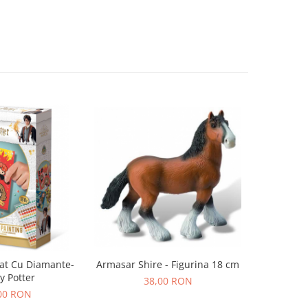
at Cu Diamante-
Armasar Shire - Figurina 18 cm
Armasar T
y Potter
38,00 RON
00 RON