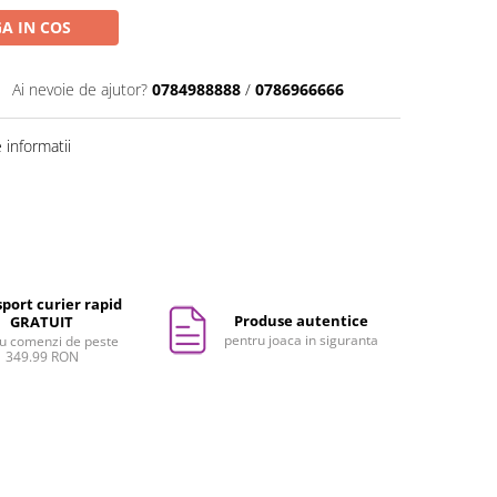
A IN COS
Ai nevoie de ajutor?
0784988888
/
0786966666
informatii
port curier rapid
Produse autentice
GRATUIT
pentru joaca in siguranta
u comenzi de peste
349.99 RON