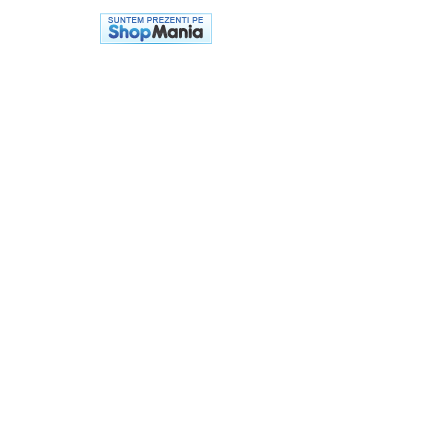
Cadou copii 8 ani
Cadou copii 9 ani
Cadou copii 10 ani
Cadou copii 11 ani
Cadou copii 12 ani
Rechizite scolare
Penar baieti
Penar fete
Agenda copii
Caserola compartimentata copii
Etui Ochelari
Ghiozdan baieti
Ghiozdan fete
Papetarie