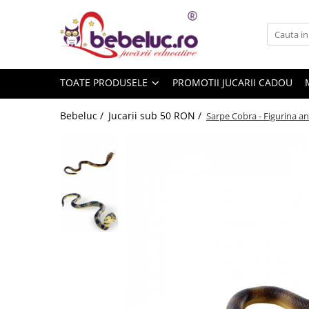
Toate Produsele
Jucarii pe varste
TOATE PRODUSELE
PROMOTII JUCARII CADOU
Jucarii educative
Set constructie copii
Bebeluc /
Jucarii sub 50 RON /
Sarpe Cobra - Figurina a
Seturi de construit
Jucarii magnetice
Cuburi de construit
Seturi Experimente pentru copii
Organele Corpului Uman
Roboti de jucarie
Jucarii Creativitate
Lucru manual copii
Plastilina
Seturi de desen