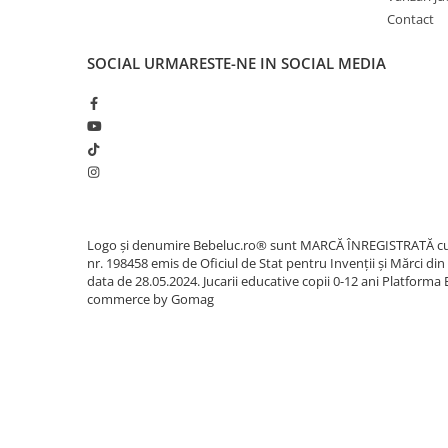
Carti de colorat
Contact
Carticele interactive
SOCIAL
URMARESTE-NE IN SOCIAL MEDIA
Cadouri copii
Ceasuri copii
Cutii muzicale
Idei cadou fetite
Cadouri bebelusi
Cadouri ieftine pentru copii
Logo și denumire Bebeluc.ro® sunt MARCĂ ÎNREGISTRATĂ c
Cadouri botez
nr. 198458 emis de Oficiul de Stat pentru Invenții și Mărci din
data de 28.05.2024. Jucarii educative copii 0-12 ani
Platforma 
Cadou copii 2 ani
commerce by Gomag
Cadou copii 3 ani
Cadou copii 4 ani
Cadou copii 5 ani
Cadou copii 6 ani
Cadou copii 7 ani