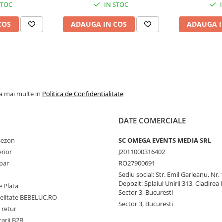
STOC
IN STOC
COS
ADAUGA IN COS
ADAUGA I
la mai multe in
Politica de Confidentialitate
DATE COMERCIALE
 sezon
SC OMEGA EVENTS MEDIA SRL
erior
J2011000316402
par
RO27900691
Sediu social: Str. Emil Garleanu, Nr.
Depozit: Splaiul Unirii 313, Cladirea 
 Plata
Sector 3, Bucuresti
delitate BEBELUC.RO
Sector 3, Bucuresti
 retur
carii B2B