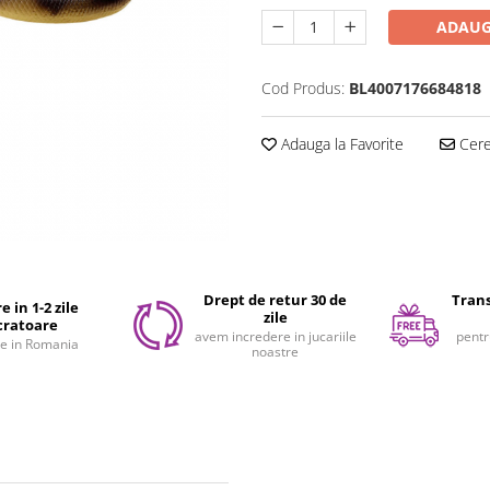
ADAUG
Cod Produs:
BL4007176684818
Adauga la Favorite
Cere 
Drept de retur 30 de
Trans
e in 1-2 zile
zile
cratoare
avem incredere in jucariile
pentr
e in Romania
noastre