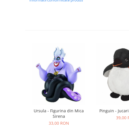
IQ puzzle
Jucarii bebelusi
Jucarii de baie
Zornaitoare
Jucarii dentitie
Jucarii senzoriale
Jucarii motrice pentru bebelusi
Saltele de activitati pentru bebe
Jucarii de sortat
Jucarii muzicale bebelusi
Puzzle bebelusi
Jocuri educative
Jocuri STEM
Jocuri Magnetice
Ursula - Figurina din Mica
Pinguin - Jucar
Jocuri de societate
Sirena
39,00
Jocuri de logica
33,00 RON