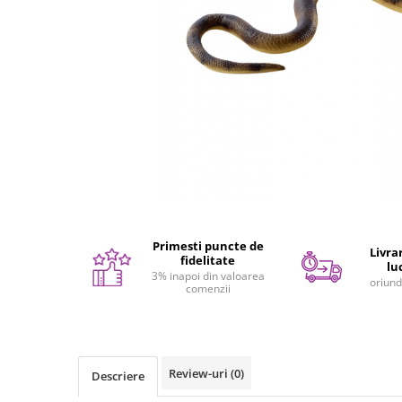
Seturi de pictura pentru copii
Tatuaje Copii
Nisip kinetic
Jucarii interactive
Proiector pentru copii
Instrumente muzicale pentru copii
Caruseluri muzicale
Joc de rol
Storytelling
Bucatarii pentru copii
Primesti puncte de
Livrar
Banc de lucru pentru copii
fidelitate
lu
3% inapoi din valoarea
Papusi de mana
oriund
comenzii
Casa de papusi
Bormasina magica
Costum Halloween Copii
Review-uri
(0)
Papusi si Bebelusi Reborn
Descriere
Animale de jucarie