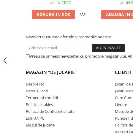
Jocuri de memorie
IN STOC
IN 
Jocuri cu litere
ADAUGA IN COS
ADAUGA IN 
Jocuri cu numere
Jocuri de indemanare
Newsletter
Nu rata ofertele si promotiile noastre
Jocuri de carti
Jocuri interactive
Jocuri de podea
Vreau sa primesc newsletter cu promotiile magazinului. Af
Carti pe alese
MAGAZIN "DE JUCARIE"
CLIENTI
Carti pentru copii 1 an
Carti pentru copii 2 ani
Despre Noi
Jucarii de
Pareri Clienti
Jucarii ext
Carti pentru copii 3 ani
Termeni si conditii
Cum Cum
Carti pentru copii 4 ani
Politica cookies
Livrare
Carti pentru copii 5 ani
Politica de Confidentialitate
Metode de
Link ANPC
Puncte fi
Carti pentru copii 6 ani
Blogul de jucarie
Politica de
Carti pentru copii 8 ani
Vanzari ju