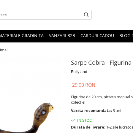
MATERIALE GRADINITA
VANZARI B2B
CARDURI CADOU
BLOG 
nimal
Sarpe Cobra - Figurina
Bullyland
29,00 RON
Figurina de 20 cm, pictata manual si 
colectie!
Varsta recomandata:
3 ani
IN STOC
Durata de livrare:
1-2 zile lucrato