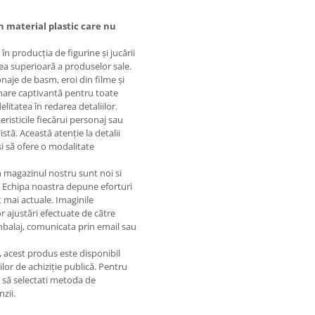
n material plastic care nu
în producția de figurine și jucării
atea superioară a produselor sale.
aje de basm, eroi din filme și
ionare captivantă pentru toate
elitatea în redarea detaliilor.
eristicile fiecărui personaj sau
istă. Această atenție la detalii
 și să ofere o modalitate
in magazinul nostru sunt noi si
. Echipa noastra depune eforturi
 mai actuale. Imaginile
or ajustări efectuate de către
ambalaj, comunicata prin email sau
e, acest produs este disponibil
lor de achiziție publică. Pentru
m să selectati metoda de
nzii.