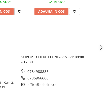
IN STOC
IN STOC
N COS
ADAUGA IN COS
ADAUG
SUPORT CLIENTI
LUNI - VINERI: 09:00
- 17:30
0784988888
0786966666
 11, Cam 2.
office@bebeluc.ro
ICPE,