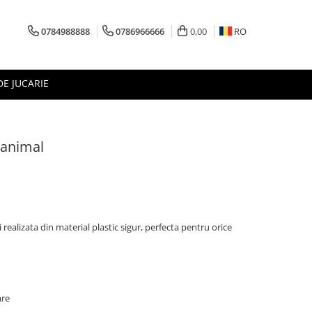
0784988888
0786966666
0,00
RO
DE JUCARIE
 animal
realizata din material plastic sigur, perfecta pentru orice
are