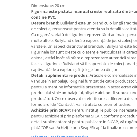
Dimensiune: 20 cm.
Jucarii cu Dinozauri
Figurina este pictata manual si este realizata dintr-u
Figurine cu animale domestice
contine PVC.
Despre brand:
Bullyland este un brand cu o lungă tradiție 
Figurine plus
de colecție, recunoscut pentru atenția sa la detalii și calit
Figurine
Cu o gamă variată de figurine reprezentând animale, person
multe altele, Bullyland oferă o experiență de joc și colecț
Jucarii Montessori
vârstele. Un aspect distinctiv al brandului Bullyland este fid
Nevoi speciale si sindrom Down
Figurinele lor sunt create cu o atenție meticuloasă la caract
animal, astfel încât să ofere o reprezentare autentică și real
Jucarii cu alfabet
face ca figurinele Bullyland să fie apreciate de colecționari
captivantă de a explora și înțelege lumea din jur.
Jucarii cu cifre
Detalii suplimentare produs:
Articolele comercializate 
Seturi Numberblocks
vandute în ambalajul original furnizat de catre producător
pentru a menține informațiile prezentate in acest ecran cât
Jucarii de motricitate
produsului si ale ambalajului, afișate aici, pot fi supuse un
Jucarii fructe si legume
producători. Orice observatie referitoare la diferenta de 
formularul de "Contact", va fi tratata cu promptitudine.
Puzzle-uri
Achizitie prin SICAP:
Pentru instituțiile publice interesat
Puzzle clasic
pentru achiziție și prin platforma SICAP, conform proceduri
detalii suplimentare și pentru publicare in SICAP, vă rugă
Puzzle incastru
plată "OP sau Achiziție prin Seap/Sicap" la finalizarea come
Puzzle de podea
Informatii conformitate produs