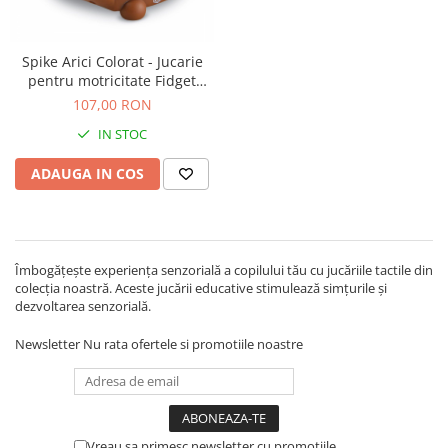
Nisip kinetic
Cadou copii 8 ani
Jucarii interactive
Cadou copii 9 ani
Spike Arici Colorat - Jucarie
Proiector pentru copii
pentru motricitate Fidget
Cadou copii 10 ani
Instrumente muzicale pentru copii
Friend
107,00 RON
Cadou copii 11 ani
Caruseluri muzicale
IN STOC
Joc de rol
Cadou copii 12 ani
ADAUGA IN COS
Storytelling
Bucatarii pentru copii
Banc de lucru pentru copii
Papusi de mana
Îmbogățește experiența senzorială a copilului tău cu jucăriile tactile din
Casa de papusi
colecția noastră. Aceste jucării educative stimulează simțurile și
Bormasina magica
dezvoltarea senzorială.
Costum Halloween Copii
Newsletter
Nu rata ofertele si promotiile noastre
Papusi si Bebelusi Reborn
Animale de jucarie
Jucarii cu Dinozauri
Figurine cu animale domestice
Vreau sa primesc newsletter cu promotiile