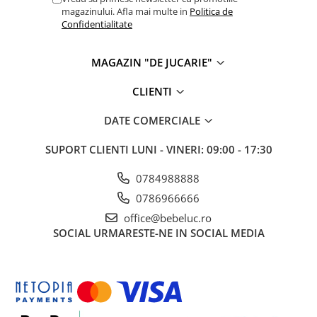
magazinului. Afla mai multe in
Politica de
Figurine plus
Confidentialitate
Figurine
Jucarii Montessori
MAGAZIN "DE JUCARIE"
Nevoi speciale si sindrom Down
CLIENTI
Jucarii cu alfabet
Jucarii cu cifre
DATE COMERCIALE
Seturi Numberblocks
SUPORT CLIENTI
LUNI - VINERI: 09:00 - 17:30
Jucarii de motricitate
0784988888
Jucarii fructe si legume
0786966666
Puzzle-uri
office@bebeluc.ro
Puzzle clasic
SOCIAL
URMARESTE-NE IN SOCIAL MEDIA
Puzzle incastru
Puzzle de podea
IQ puzzle
Jucarii bebelusi