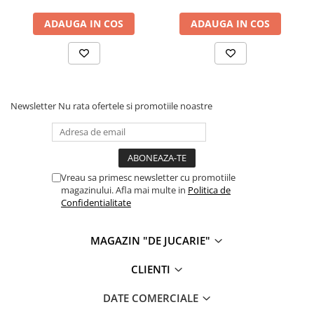
Cadou copii 8 ani
ADAUGA IN COS
ADAUGA IN COS
Cadou copii 9 ani
Cadou copii 10 ani
Cadou copii 11 ani
Cadou copii 12 ani
Newsletter
Nu rata ofertele si promotiile noastre
Rechizite scolare
Penar baieti
Penar fete
Vreau sa primesc newsletter cu promotiile
Agenda copii
magazinului. Afla mai multe in
Politica de
Confidentialitate
Caserola compartimentata copii
Etui Ochelari
MAGAZIN "DE JUCARIE"
Ghiozdan baieti
CLIENTI
Ghiozdan fete
Papetarie
DATE COMERCIALE