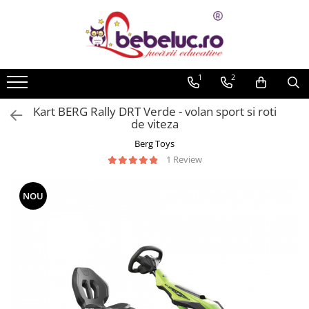
Toate Produsele
Jucarii pe varste
1
2
Jucarii educative
Kart BERG Rally DRT Verde - volan sport si roti
Set constructie copii
de viteza
Seturi de construit
Berg Toys
Jucarii magnetice
1 Review
Cuburi de construit
Seturi Experimente pentru copii
NOU
Organele Corpului Uman
Roboti de jucarie
Jucarii Creativitate
Lucru manual copii
Plastilina
Seturi de desen