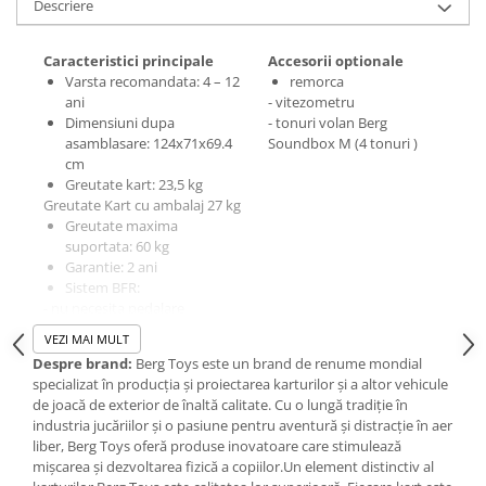
Descriere
IQ puzzle
Jucarii bebelusi
Caracteristici principale
Accesorii optionale
Jucarii de baie
Varsta recomandata: 4 – 12
remorca
Zornaitoare
ani
-
vitezometru
Dimensiuni dupa
- tonuri volan Berg
Jucarii dentitie
asamblasare: 124x71x69.4
Soundbox M (4 tonuri )
Jucarii senzoriale
cm
Jucarii motrice pentru bebelusi
Greutate kart: 23,5 kg
Greutate Kart cu ambalaj 27 kg
Saltele de activitati pentru bebe
Greutate maxima
Jucarii de sortat
suportata: 60 kg
Garantie: 2 ani
Jucarii muzicale bebelusi
Sistem BFR:
Puzzle bebelusi
- nu necesita pedalare
Jocuri educative
continua, pedalele pot rămâne
VEZI MAI MULT
nemiscate în timp ce kartul inca
Jocuri STEM
Despre brand:
Berg Toys este un brand de renume mondial
se mișcă
specializat în producția și proiectarea karturilor și a altor vehicule
Jocuri Magnetice
- merge atat inainte, cat si
de joacă de exterior de înaltă calitate. Cu o lungă tradiție în
inapoi si franeaza cu ajutorul
Jocuri de societate
industria jucăriilor și o pasiune pentru aventură și distracție în aer
pedalelor
liber, Berg Toys oferă produse inovatoare care stimulează
stabil pe orice teren
Jocuri de logica
mișcarea și dezvoltarea fizică a copiilor.Un element distinctiv al
volan tip sport