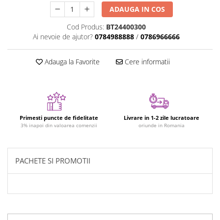
ADAUGA IN COS
Jucarii cu Dinozauri
Figurine cu animale domestice
Cod Produs:
BT24400300
Ai nevoie de ajutor?
0784988888
/
0786966666
Figurine plus
Figurine
Adauga la Favorite
Cere informatii
Jucarii Montessori
Nevoi speciale si sindrom Down
Jucarii cu alfabet
Jucarii cu cifre
Primesti puncte de fidelitate
Livrare in 1-2 zile lucratoare
3% inapoi din valoarea comenzii
oriunde in Romania
Seturi Numberblocks
Jucarii de motricitate
Jucarii fructe si legume
PACHETE SI PROMOTII
Puzzle-uri
Puzzle clasic
Puzzle incastru
Puzzle de podea