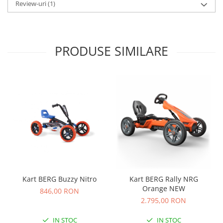
Review-uri
(1)
Carti de colorat
Carticele interactive
Cadouri copii
PRODUSE SIMILARE
Ceasuri copii
Cutii muzicale
Idei cadou fetite
Cadouri bebelusi
Cadouri ieftine pentru copii
Cadouri botez
Cadou copii 2 ani
Cadou copii 3 ani
Cadou copii 4 ani
Kart BERG Buzzy Nitro
Kart BERG Rally NRG
Orange NEW
Cadou copii 5 ani
846,00 RON
2.795,00 RON
Cadou copii 6 ani
IN STOC
IN STOC
Cadou copii 7 ani