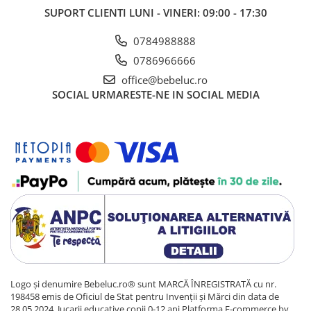
Sacose si Genti
SUPORT CLIENTI
LUNI - VINERI: 09:00 - 17:30
Umbrela copii
0784988888
Cutiuta metalica
0786966666
Accesorii bebelusi
office@bebeluc.ro
Olita bebe
SOCIAL
URMARESTE-NE IN SOCIAL MEDIA
Veioza copii
Decoratiuni camera copilului
Produse de Curatenie
Jucarii exterior
Trotinete copii
Jucarii curte
Leagane copii
Karturi copii
Biciclete copii
Logo și denumire Bebeluc.ro® sunt MARCĂ ÎNREGISTRATĂ cu nr.
Trambulina copii
198458 emis de Oficiul de Stat pentru Invenții și Mărci din data de
28.05.2024. Jucarii educative copii 0-12 ani
Platforma E-commerce by