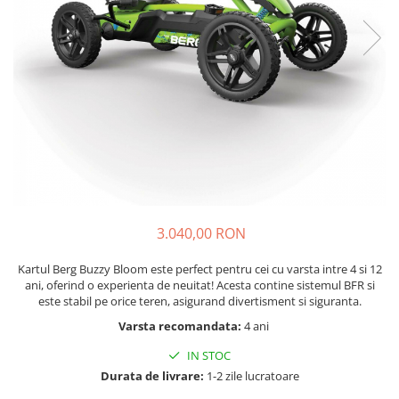
Seturi de pictura pentru copii
Tatuaje Copii
Nisip kinetic
Jucarii interactive
Proiector pentru copii
Instrumente muzicale pentru copii
Caruseluri muzicale
Joc de rol
Storytelling
3.040,00 RON
Bucatarii pentru copii
Banc de lucru pentru copii
Kartul Berg Buzzy Bloom este perfect pentru cei cu varsta intre 4 si 12
Papusi de mana
ani, oferind o experienta de neuitat! Acesta contine sistemul BFR si
este stabil pe orice teren, asigurand divertisment si siguranta.
Casa de papusi
Bormasina magica
Varsta recomandata:
4 ani
Costum Halloween Copii
IN STOC
Papusi si Bebelusi Reborn
Durata de livrare:
1-2 zile lucratoare
Animale de jucarie