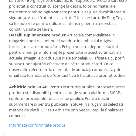
karturilor Berg Toys este calitatea lor superioară. Fiecare kart este
Jocuri de memorie
volan ajustabil in inaltime
proiectat și construit cu atenție la detalii, folosind materiale
scaun ajustabil (5 pozitii)
Jocuri cu litere
rezistente și tehnologii avansate pentru a asigura durabilitatea și
cauciucuri pentru teren
siguranța. Această atenție la calitate îi face pe karturile Berg Toys
Jocuri cu numere
neted (de viteza)
să fie potrivite pentru utilizarea intensă și pentru a rezista la
spoiler fata ax volan
Jocuri de indemanare
condiții variate de teren.
spoiler masca fata
Detalii suplimentare produs:
Articolele comercializate in
Jocuri de carti
magazinul nostru sunt noi si vandute în ambalajul original
furnizat de catre producător. Echipa noastra depune eforturi
Jocuri interactive
pentru a menține informațiile prezentate in acest ecran cât mai
Jocuri de podea
actuale. Imaginile produsului si ale ambalajului, afișate aici, pot fi
supuse unor ajustări efectuate de către producători. Orice
Carti pe alese
observatie referitoare la diferenta de ambalaj, comunicata prin
Carti pentru copii 1 an
email sau formularul de "Contact", va fi tratata cu promptitudine.
Carti pentru copii 2 ani
Achizitie prin SICAP:
Pentru instituțiile publice interesate, acest
produs este disponibil pentru achiziție și prin platforma SICAP,
Carti pentru copii 3 ani
conform procedurilor de achiziție publică. Pentru detalii
Carti pentru copii 4 ani
suplimentare și pentru publicare in SICAP, vă rugăm să selectati
metoda de plată "OP sau Achiziție prin Seap/Sicap" la finalizarea
Carti pentru copii 5 ani
comenzii.
Carti pentru copii 6 ani
Informatii conformitate produs
Carti pentru copii 8 ani