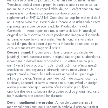
Mancala Bao) este un joc clasic cu variante de joc nenumarate.
Figurine plus
Trebuie sa distibui piesele proprii in casute si apoi sa colectezi cat
mai multe in casuta din capatul tablei de joc. Confectionat din lemn
Figurine
si materiale non-toxice cu vopsele non-toxice conform
reglementarilor EN71&ASTM. Contraindicat copiilor mai mici de 3
Jucarii Montessori
ani. Contine piese mici. Pericol de sufocare. A se utiliza sub directa
Nevoi speciale si sindrom Down
supraveghere a unei persoane adulte. Producator: Fridolin
Germania. - Acest reper este nou si comercializat in ambalajul
Jucarii cu alfabet
original pus la dispozitie de catre producator. Imaginile disponibile
au caracter orientativ si informativ. Nuanta, tonul si intensitatea
Jucarii cu cifre
culorii din pozele produsului pot varia in functie de ecranul de pe
Seturi Numberblocks
care se vizualizeaza magazinul online.
Despre brand:
Fridolin este un brand creativ și distinctiv de
Jucarii de motricitate
jucării și jocuri, cunoscut pentru designul său original și abordarea
inovatoare în dezvoltarea produselor. Cu o estetică unică și o
Jucarii fructe si legume
gamă variată de produse, Fridolin oferă jucării care încurajează
Puzzle-uri
creativitatea, interacțiunea și distracția pentru toate vârstele. Un
aspect notabil al brandului Fridolin este accentul său pe designul
Puzzle clasic
artistic și inovator. Gama sa cuprinde jucării de puzzle, jocuri de
societate, accesorii creative și multe altele, toate având un design
Puzzle incastru
aparte și atent conceput. Aceasta oferă copiilor și adulților
Puzzle de podea
oportunitatea de a se bucura de produse estetice și originale, care
IQ puzzle
ies în evidență prin aspectul lor distinctiv.
Jucarii bebelusi
Detalii suplimentare produs:
Articolele comercializate in
magazinul nostru sunt noi si vandute în ambalajul original furnizat