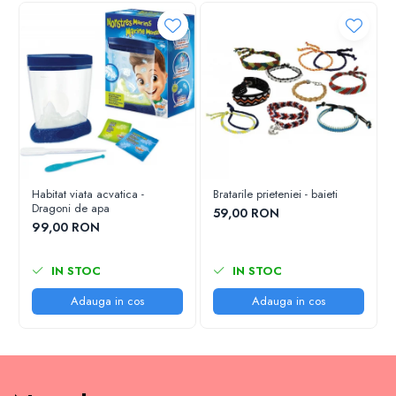
Habitat viata acvatica -
Bratarile prieteniei - baieti
Dragoni de apa
59,00 RON
99,00 RON
IN STOC
IN STOC
Adauga in cos
Adauga in cos