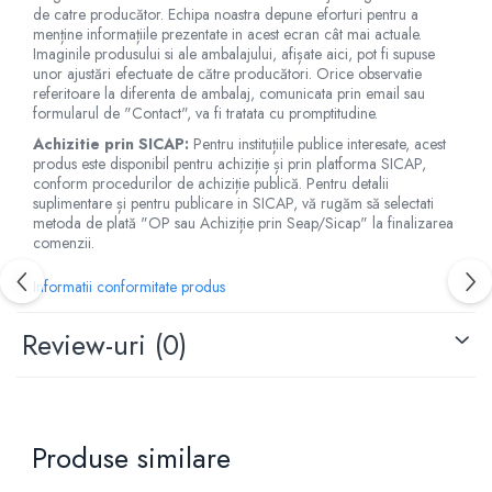
Jucarii de baie
de catre producător. Echipa noastra depune eforturi pentru a
Zornaitoare
menține informațiile prezentate in acest ecran cât mai actuale.
Imaginile produsului si ale ambalajului, afișate aici, pot fi supuse
Jucarii dentitie
unor ajustări efectuate de către producători. Orice observatie
Jucarii senzoriale
referitoare la diferenta de ambalaj, comunicata prin email sau
formularul de "Contact", va fi tratata cu promptitudine.
Jucarii motrice pentru bebelusi
Achizitie prin SICAP:
Pentru instituțiile publice interesate, acest
Saltele de activitati pentru bebe
produs este disponibil pentru achiziție și prin platforma SICAP,
Jucarii de sortat
conform procedurilor de achiziție publică. Pentru detalii
suplimentare și pentru publicare in SICAP, vă rugăm să selectati
Jucarii muzicale bebelusi
metoda de plată "OP sau Achiziție prin Seap/Sicap" la finalizarea
Puzzle bebelusi
comenzii.
Informatii conformitate produs
Review-uri
(0)
Produse similare