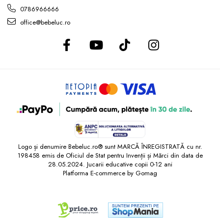
0786966666
office@bebeluc.ro
Logo și denumire Bebeluc.ro® sunt MARCĂ ÎNREGISTRATĂ cu nr.
198458 emis de Oficiul de Stat pentru Invenții și Mărci din data de
28.05.2024. Jucarii educative copii 0-12 ani
Platforma E-commerce by Gomag