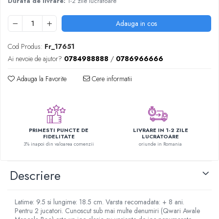
Durata de livrare:
1-2 zile lucratoare
Nisip kinetic
Cadou copii 8 ani
Jucarii interactive
Adauga in cos
Cadou copii 9 ani
Proiector pentru copii
Cadou copii 10 ani
Instrumente muzicale pentru copii
Cod Produs:
Fr_17651
Cadou copii 11 ani
Caruseluri muzicale
Ai nevoie de ajutor?
0784988888
/
0786966666
Joc de rol
Cadou copii 12 ani
Adauga la Favorite
Cere informatii
Storytelling
Bucatarii pentru copii
Banc de lucru pentru copii
Papusi de mana
PRIMESTI PUNCTE DE
LIVRARE IN 1-2 ZILE
Casa de papusi
FIDELITATE
LUCRATOARE
3% inapoi din valoarea comenzii
oriunde in Romania
Bormasina magica
Costum Halloween Copii
Descriere
Papusi si Bebelusi Reborn
Animale de jucarie
Latime: 9.5 si lungime: 18.5 cm. Varsta recomadata: + 8 ani.
Jucarii cu Dinozauri
Pentru 2 jucatori. Cunoscut sub mai multe denumiri (Qwari Awale
Figurine cu animale domestice