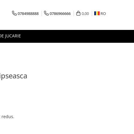
0784988888
0786966666
0,00
RO
DE JUCARIE
lipseasca
t redus.