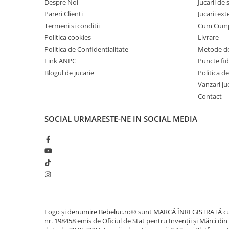
Despre Noi
Jucarii de
IQ puzzle
Pareri Clienti
Jucarii ext
Jucarii bebelusi
Termeni si conditii
Cum Cum
Jucarii de baie
Politica cookies
Livrare
Zornaitoare
Politica de Confidentialitate
Metode de
Jucarii dentitie
Link ANPC
Puncte fi
Blogul de jucarie
Politica de
Jucarii senzoriale
Vanzari ju
Jucarii motrice pentru bebelusi
Contact
Saltele de activitati pentru bebe
Jucarii de sortat
SOCIAL
URMARESTE-NE IN SOCIAL MEDIA
Jucarii muzicale bebelusi
Puzzle bebelusi
Jocuri educative
Jocuri STEM
Jocuri Magnetice
Jocuri de societate
Logo și denumire Bebeluc.ro® sunt MARCĂ ÎNREGISTRATĂ c
Jocuri de logica
nr. 198458 emis de Oficiul de Stat pentru Invenții și Mărci din