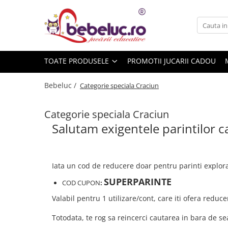
Toate Produsele
Jucarii pe varste
TOATE PRODUSELE
PROMOTII JUCARII CADOU
Jucarii educative
Set constructie copii
Bebeluc /
Categorie speciala Craciun
Seturi de construit
Jucarii magnetice
Categorie speciala Craciun
Cuburi de construit
Salutam exigentele parintilor ca
Seturi Experimente pentru copii
Organele Corpului Uman
Iata un cod de reducere doar pentru parinti explorat
Roboti de jucarie
SUPERPARINTE
Jucarii Creativitate
COD CUPON
:
Lucru manual copii
Valabil pentru 1 utilizare/cont, care iti ofera redu
Plastilina
Totodata, te rog sa reincerci cautarea in bara de se
Seturi de desen