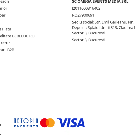
 sezon
SC OMEGA EVENTS MEDIA SRL
erior
J2011000316402
par
RO27900691
Sediu social: Str. Emil Garleanu, Nr.
Depozit: Splaiul Unirii 313, Cladirea 
 Plata
Sector 3, Bucuresti
delitate BEBELUC.RO
Sector 3, Bucuresti
 retur
carii B2B
u