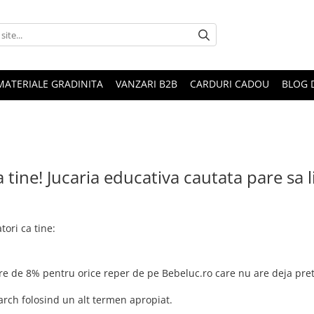
MATERIALE GRADINITA
VANZARI B2B
CARDURI CADOU
BLOG 
 tine! Jucaria educativa cautata pare sa 
ori ca tine:
cere de 8% pentru orice reper de pe Bebeluc.ro care nu are deja pre
arch folosind un alt termen apropiat.