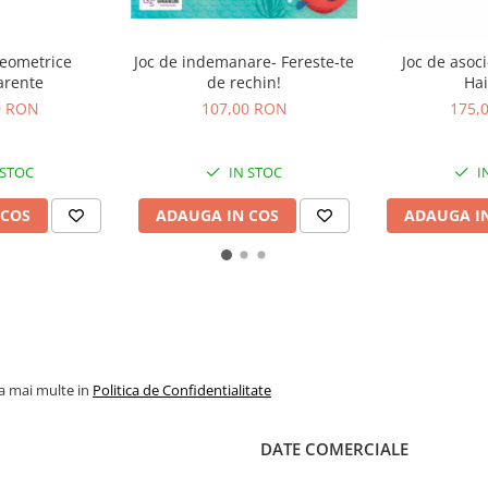
geometrice
Joc de indemanare- Fereste-te
Joc de asoci
arente
de rechin!
Ha
0 RON
107,00 RON
175,
 STOC
IN STOC
I
 COS
ADAUGA IN COS
ADAUGA I
la mai multe in
Politica de Confidentialitate
DATE COMERCIALE