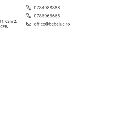
0784988888
0786966666
 11, Cam 2.
office@bebeluc.ro
ICPE,