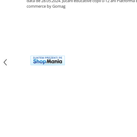
Jocuri de memorie
data de 28.05.2024. Jucarii educative copii 0-12 ani
Platforma 
commerce by Gomag
Jocuri cu litere
Jocuri cu numere
Jocuri de indemanare
Jocuri de carti
Jocuri interactive
Jocuri de podea
Carti pe alese
Carti pentru copii 1 an
Carti pentru copii 2 ani
Carti pentru copii 3 ani
Carti pentru copii 4 ani
Carti pentru copii 5 ani
Carti pentru copii 6 ani
Carti pentru copii 8 ani