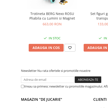
Jucarii cu Dinozauri
Figurine cu animale domestice
Trotineta BERG Nexo ROSU
Set figuri 
Pliabila cu Lumini si Magnet
transp
Figurine plus
663,00 RON
133,0
Figurine
Jucarii Montessori
IN STOC
IN
Nevoi speciale si sindrom Down
ADAUGA IN COS
ADAUGA IN
Jucarii cu alfabet
Jucarii cu cifre
Seturi Numberblocks
Jucarii de motricitate
Newsletter
Nu rata ofertele si promotiile noastre
Jucarii fructe si legume
Puzzle-uri
Vreau sa primesc newsletter cu promotiile magazinului. Af
Puzzle clasic
Puzzle incastru
MAGAZIN "DE JUCARIE"
CLIENTI
Puzzle de podea