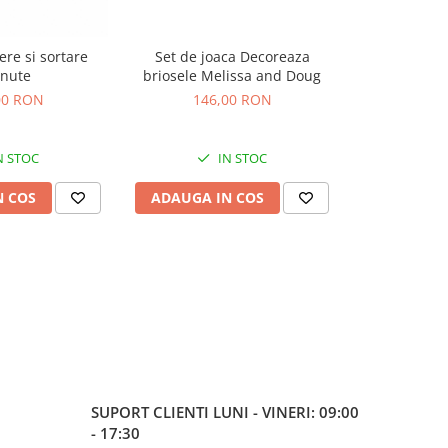
ere si sortare
Set de joaca Decoreaza
Set Walkie Tal
inute
briosele Melissa and Doug
Varia
00 RON
146,00 RON
189
N STOC
IN STOC
N COS
ADAUGA IN COS
ADAUGA 
SUPORT CLIENTI
LUNI - VINERI: 09:00
- 17:30