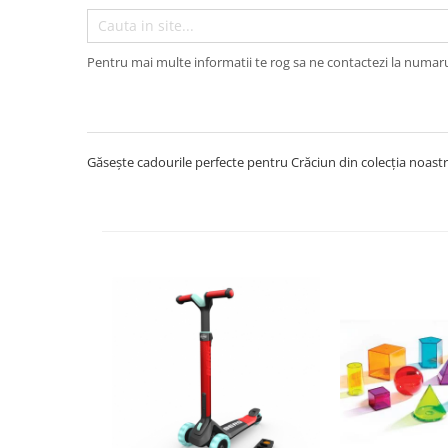
Seturi de pictura pentru copii
Tatuaje Copii
Pentru mai multe informatii te rog sa ne contactezi la numar
Nisip kinetic
Jucarii interactive
Proiector pentru copii
Instrumente muzicale pentru copii
Găsește cadourile perfecte pentru Crăciun din colecția noastră
Caruseluri muzicale
Joc de rol
Storytelling
Bucatarii pentru copii
Banc de lucru pentru copii
Papusi de mana
Casa de papusi
Bormasina magica
Costum Halloween Copii
Papusi si Bebelusi Reborn
Animale de jucarie