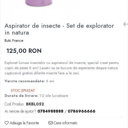
Nisip kinetic
Cadou copii 8 ani
Jucarii interactive
Cadou copii 9 ani
Proiector pentru copii
Aspirator de insecte - Set de explorator
Cadou copii 10 ani
Instrumente muzicale pentru copii
in natura
Cadou copii 11 ani
Caruseluri muzicale
Buki France
Joc de rol
Cadou copii 12 ani
125,00 RON
Storytelling
Bucatarii pentru copii
Explorati lumea insectelor cu aspiratorul de insecte, special creat pentru
Banc de lucru pentru copii
copiii de peste 6 ani! Lasati-i sa se bucure de experiente despre natura
Papusi de mana
capturand gratios diferite insecte fara a le rani.
Casa de papusi
Varsta recomandata:
6 ani
Bormasina magica
STOC EPUIZAT
Costum Halloween Copii
Durata de livrare:
1-2 zile lucratoare
Papusi si Bebelusi Reborn
Cod Produs:
BKBL052
Animale de jucarie
Ai nevoie de ajutor?
0784988888
/
0786966666
Jucarii cu Dinozauri
Adauga la Favorite
Cere informatii
Figurine cu animale domestice