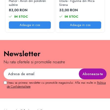
Planor - Avion din polistiren
Ursula - Figurina din Mica
subtire
Sirena
83,00 RON
33,00 RON
IN STOC
IN STOC
Adauga in cos
Adauga in cos
Newsletter
Nu rata ofertele si promotiile noastre
Vreau sa primesc newsletter cu promotiile magazinului. Afla mai multe in
Politica
de Confidentialitate