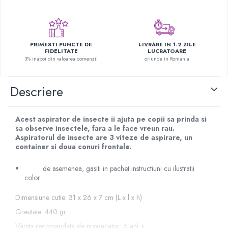
Figurine plus
Figurine
Jucarii Montessori
PRIMESTI PUNCTE DE
LIVRARE IN 1-2 ZILE
FIDELITATE
LUCRATOARE
Nevoi speciale si sindrom Down
3% inapoi din valoarea comenzii
oriunde in Romania
Jucarii cu alfabet
Jucarii cu cifre
Descriere
Seturi Numberblocks
Jucarii de motricitate
Acest aspirator de insecte ii ajuta pe copii sa prinda si
sa observe insectele, fara a le face vreun rau.
Jucarii fructe si legume
Aspiratorul de insecte are 3 viteze de aspirare, un
Puzzle-uri
container si doua conuri frontale.
Puzzle clasic
de asemenea, gasiti in pachet instructiuni cu ilustratii
Puzzle incastru
color
Puzzle de podea
Dimensiune cutie: 31 x 26 x 7 cm (L x l x h)
IQ puzzle
Greutate: 440 gr
Jucarii bebelusi
Vârsta recomandata de producator: 6 ani +