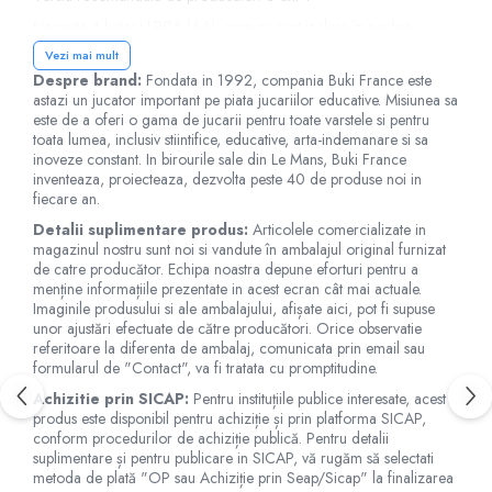
Jucarii de baie
Necesita 4 baterii LR06 (AA), care nu sunt incluse în pachet.
Zornaitoare
Vezi mai mult
Jucarii dentitie
Despre brand:
Fondata in 1992, compania Buki France este
Avertismente
!
Jucarii senzoriale
astazi un jucator important pe piata jucariilor educative. Misiunea sa
Jucarii motrice pentru bebelusi
Va rugam sa cititi cu atentie si sa respectati instructiunile de utilizare
este de a oferi o gama de jucarii pentru toate varstele si pentru
şi siguranta!
toata lumea, inclusiv stiintifice, educative, arta-indemanare si sa
Saltele de activitati pentru bebe
inoveze constant. In birourile sale din Le Mans, Buki France
Nerespectarea avertismentelor, instructiunilor si recomandarilor de
Jucarii de sortat
inventeaza, proiecteaza, dezvolta peste 40 de produse noi in
siguranta poate cauza diverse pericole.
fiecare an.
Jucarii muzicale bebelusi
A se utiliza sub supravegherea unui adult.
Detalii suplimentare produs:
Articolele comercializate in
Puzzle bebelusi
magazinul nostru sunt noi si vandute în ambalajul original furnizat
de catre producător. Echipa noastra depune eforturi pentru a
Pentru copiii mai mari de 6 ani!
menține informațiile prezentate in acest ecran cât mai actuale.
Imaginile produsului si ale ambalajului, afișate aici, pot fi supuse
Nu este potrivit pentru copiii mai mici de 36 de luni, datorita
unor ajustări efectuate de către producători. Orice observatie
partilor mici continute, care pot fi înghitite!
referitoare la diferenta de ambalaj, comunicata prin email sau
Pericol de sufocare!
formularul de "Contact", va fi tratata cu promptitudine.
Culorile si continutul pot varia usor de la o jucarie la alta!
Achizitie prin SICAP:
Pentru instituțiile publice interesate, acest
produs este disponibil pentru achiziție și prin platforma SICAP,
conform procedurilor de achiziție publică. Pentru detalii
suplimentare și pentru publicare in SICAP, vă rugăm să selectati
metoda de plată "OP sau Achiziție prin Seap/Sicap" la finalizarea