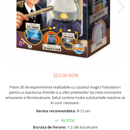
Nisip kinetic
Cadou copii 8 ani
Jucarii interactive
Cadou copii 9 ani
Proiector pentru copii
Cadou copii 10 ani
Instrumente muzicale pentru copii
Cadou copii 11 ani
Caruseluri muzicale
Joc de rol
Cadou copii 12 ani
Storytelling
Bucatarii pentru copii
Banc de lucru pentru copii
Papusi de mana
203,00 RON
Casa de papusi
Peste 30 de experimente realizabile cu cazanul magic! Foloseste-l
Bormasina magica
pentru a reactiona chimiile si a oferi prietenilor tai niste momente
Costum Halloween Copii
amuzante si fermecatoare. Setul contine toate substantele reactive ce
iti sunt necesare.
Papusi si Bebelusi Reborn
Animale de jucarie
Varsta recomandata:
8-12 ani
Jucarii cu Dinozauri
IN STOC
Figurine cu animale domestice
Durata de livrare:
1-2 zile lucratoare