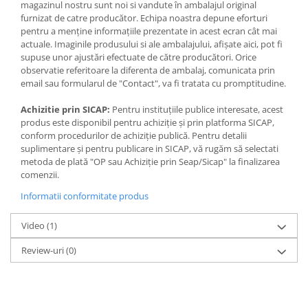
realizezi cu succes experimentele.
magazinul nostru sunt noi si vandute în ambalajul original
Sunt necesare 2 baterii tip LR06- AA care nu sunt incluse.
furnizat de catre producător. Echipa noastra depune eforturi
pentru a menține informațiile prezentate in acest ecran cât mai
Varsta recomandata: 8+
actuale. Imaginile produsului si ale ambalajului, afișate aici, pot fi
Dimensiunile cutiei: 25 cm x 14 cm x 31.8 cm
supuse unor ajustări efectuate de către producători. Orice
observatie referitoare la diferenta de ambalaj, comunicata prin
email sau formularul de "Contact", va fi tratata cu promptitudine.
Achizitie prin SICAP:
Pentru instituțiile publice interesate, acest
produs este disponibil pentru achiziție și prin platforma SICAP,
conform procedurilor de achiziție publică. Pentru detalii
suplimentare și pentru publicare in SICAP, vă rugăm să selectati
metoda de plată "OP sau Achiziție prin Seap/Sicap" la finalizarea
comenzii.
Informatii conformitate produs
Video
(1)
Review-uri
(0)