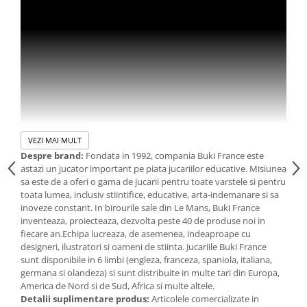
Jucarii de baie
Zornaitoare
Jucarii dentitie
Jucarii senzoriale
Jucarii motrice pentru bebelusi
Saltele de activitati pentru bebe
Jucarii de sortat
Jucarii muzicale bebelusi
VEZI MAI MULT
Puzzle bebelusi
Despre brand:
Fondata in 1992, compania Buki France este
astazi un jucator important pe piata jucariilor educative. Misiunea
sa este de a oferi o gama de jucarii pentru toate varstele si pentru
Fii un magician adevarat si incearca cele
30 de experimente
cu
toata lumea, inclusiv stiintifice, educative, arta-indemanare si sa
ajutorul cazanului magic si al ingredientelor speciale!
inoveze constant. In birourile sale din Le Mans, Buki France
inventeaza, proiecteaza, dezvolta peste 40 de produse noi in
Setul contine un cazan magic si instructiuni pentru a
fiecare an.Echipa lucreaza, de asemenea, indeaproape cu
realiza 30 de experimente diferite, urmarind reactia
designeri, ilustratori si oameni de stiinta. Jucariile Buki France
chimica care se produce intre ingrediente.
sunt disponibile in 6 limbi (engleza, franceza, spaniola, italiana,
Activeaza efectele luminoase si fumul magic, foloseste bagheta
germana si olandeza) si sunt distribuite in multe tari din Europa,
fermecata pentru a-ti surprinde audienta!
America de Nord si de Sud, Africa si multe altele.
Substantele reactive sunt incluse in pachet pentru a te ajuta sa
Detalii suplimentare produs:
Articolele comercializate in