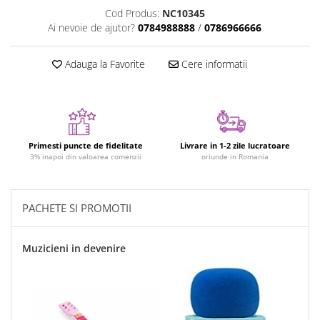
Figurine plus
Cod Produs:
NC10345
Ai nevoie de ajutor?
0784988888
/
0786966666
Figurine
Jucarii Montessori
Adauga la Favorite
Cere informatii
Nevoi speciale si sindrom Down
Jucarii cu alfabet
Jucarii cu cifre
Seturi Numberblocks
Primesti puncte de fidelitate
Livrare in 1-2 zile lucratoare
3% inapoi din valoarea comenzii
oriunde in Romania
Jucarii de motricitate
Jucarii fructe si legume
Puzzle-uri
PACHETE SI PROMOTII
Puzzle clasic
Puzzle incastru
Muzicieni in devenire
Puzzle de podea
IQ puzzle
Jucarii bebelusi