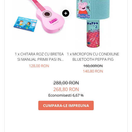
Jucarii de baie
Zornaitoare
Jucarii dentitie
Jucarii senzoriale
Jucarii motrice pentru bebelusi
Saltele de activitati pentru bebe
Jucarii de sortat
1 x CHITARA ROZ CU BRETEA
1 x MICROFON CU CONEXIUNE
Jucarii muzicale bebelusi
SI MANUAL PRIMII PASI IN
BLUETOOTH PEPPA PIG
Puzzle bebelusi
CANTAT
128,00 RON
160,00RON
140,80 RON
288,00 RON
268,80 RON
Economisesti 6,67 %
CUMPARA-LE IMPREUNA