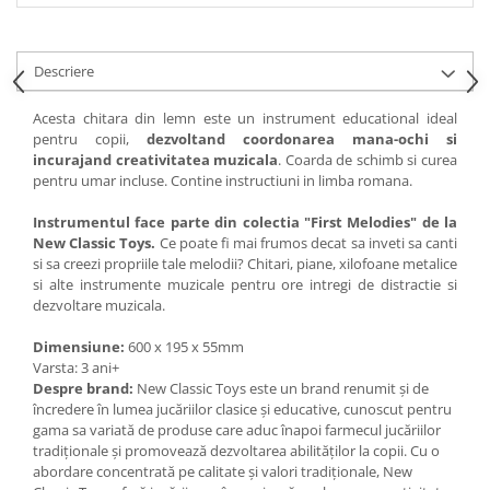
Descriere
Acesta chitara din lemn este un instrument educational ideal
pentru copii,
dezvoltand coordonarea mana-ochi si
incurajand creativitatea muzicala
. Coarda de schimb si curea
pentru umar incluse. Contine instructiuni in limba romana.
Instrumentul face parte din colectia "First Melodies" de la
New Classic Toys.
Ce poate fi mai frumos decat sa inveti sa canti
si sa creezi propriile tale melodii? Chitari, piane, xilofoane metalice
si alte instrumente muzicale pentru ore intregi de distractie si
dezvoltare muzicala.
Dimensiune:
600 x 195 x 55mm
Varsta: 3 ani+
Despre brand:
New Classic Toys este un brand renumit și de
încredere în lumea jucăriilor clasice și educative, cunoscut pentru
gama sa variată de produse care aduc înapoi farmecul jucăriilor
tradiționale și promovează dezvoltarea abilităților la copii. Cu o
abordare concentrată pe calitate și valori tradiționale, New