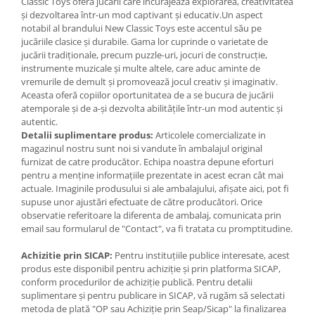
Classic Toys oferă jucării care încurajează explorarea, creativitatea
și dezvoltarea într-un mod captivant și educativ.Un aspect
notabil al brandului New Classic Toys este accentul său pe
jucăriile clasice și durabile. Gama lor cuprinde o varietate de
jucării tradiționale, precum puzzle-uri, jocuri de construcție,
instrumente muzicale și multe altele, care aduc aminte de
vremurile de demult și promovează jocul creativ și imaginativ.
Aceasta oferă copiilor oportunitatea de a se bucura de jucării
atemporale și de a-și dezvolta abilitățile într-un mod autentic și
autentic.
Detalii suplimentare produs:
Articolele comercializate in
magazinul nostru sunt noi si vandute în ambalajul original
furnizat de catre producător. Echipa noastra depune eforturi
pentru a menține informațiile prezentate in acest ecran cât mai
actuale. Imaginile produsului si ale ambalajului, afișate aici, pot fi
supuse unor ajustări efectuate de către producători. Orice
observatie referitoare la diferenta de ambalaj, comunicata prin
email sau formularul de "Contact", va fi tratata cu promptitudine.
Achizitie prin SICAP:
Pentru instituțiile publice interesate, acest
produs este disponibil pentru achiziție și prin platforma SICAP,
conform procedurilor de achiziție publică. Pentru detalii
suplimentare și pentru publicare in SICAP, vă rugăm să selectati
metoda de plată "OP sau Achiziție prin Seap/Sicap" la finalizarea