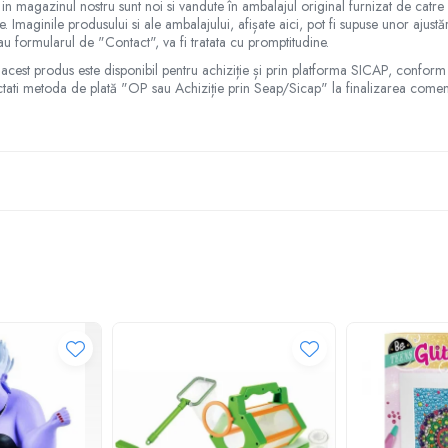
 in magazinul nostru sunt noi si vandute în ambalajul original furnizat de catr
. Imaginile produsului si ale ambalajului, afișate aici, pot fi supuse unor ajust
au formularul de "Contact", va fi tratata cu promptitudine.
partilor mici continute, care pot fi inghitite!
te, acest produs este disponibil pentru achiziție și prin platforma SICAP, conform
ctati metoda de plată "OP sau Achiziție prin Seap/Sicap" la finalizarea comen
a!