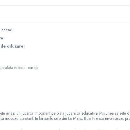
a acasa!
re.
 de difuzare!
suprafata neteda, curata.
tilizare şi siguranta!
 astazi un jucator important pe piata jucariilor educative. Misiunea sa este de
ilor de siguranta poate cauza diverse pericole.
 si sa inoveze constant. In birourile sale din Le Mans, Buki France inventeaza, 