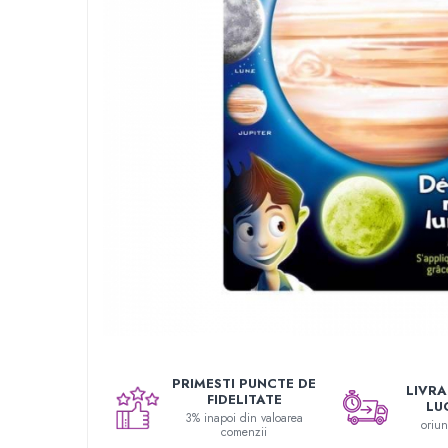
Seturi de pictura pentru copii
Tatuaje Copii
Nisip kinetic
Jucarii interactive
Proiector pentru copii
Instrumente muzicale pentru copii
Caruseluri muzicale
Joc de rol
Storytelling
Bucatarii pentru copii
Banc de lucru pentru copii
Papusi de mana
Casa de papusi
Bormasina magica
PRIMESTI PUNCTE DE
LIVRAR
Costum Halloween Copii
FIDELITATE
LU
Papusi si Bebelusi Reborn
3% inapoi din valoarea
oriu
comenzii
Animale de jucarie