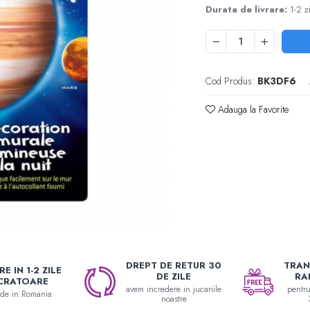
Durata de livrare:
1-2 z
Cod Produs:
BK3DF6
Adauga la Favorite
DREPT DE RETUR 30
TRAN
E IN 1-2 ZILE
DE ZILE
RA
CRATOARE
avem incredere in jucariile
pentr
nde in Romania
noastre