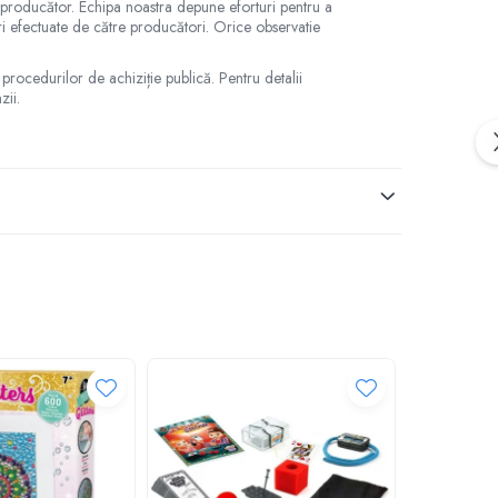
e producător. Echipa noastra depune eforturi pentru a
ări efectuate de către producători. Orice observatie
 procedurilor de achiziție publică. Pentru detalii
zii.