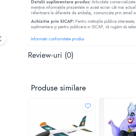
Detalii suplimentare produs:
Articolele comercializate
IQ puzzle
menține informațiile prezentate in acest ecran cât mai actuale
Jucarii bebelusi
Pentru copiii mai mari de 5 ani!
referitoare la diferenta de ambalaj, comunicata prin email s
Nu este potrivit pentru copiii mai mici de 36 de luni, datorita 
Jucarii de baie
Achizitie prin SICAP:
Pentru instituțiile publice interesa
suplimentare și pentru publicare in SICAP, vă rugăm să sele
Zornaitoare
Pericol de sufocare!
Jucarii dentitie
Culorile si continutul pot varia usor de la o jucarie la alt
Informatii conformitate produs
Jucarii senzoriale
Jucarii motrice pentru bebelusi
Review-uri
(0)
Saltele de activitati pentru bebe
Jucarii de sortat
Jucarii muzicale bebelusi
Puzzle bebelusi
Produse similare
Jocuri educative
Jocuri STEM
Jocuri Magnetice
Jocuri de societate
Jocuri de logica