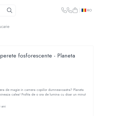
RO
ucarie
perete fosforescente - Planeta
sfera de magie in camera copiilor dumneavoastra? Planeta
umineaza calea! Profita de o ora de lumina cu doar un minut
5 ani