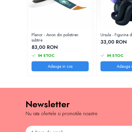
Jocuri de memorie
Jocuri cu litere
Jocuri cu numere
Jocuri de indemanare
Planor - Avion din polistiren
Ursula - Figurina 
Jocuri de carti
subtire
33,00 RON
Jocuri interactive
83,00 RON
Jocuri de podea
IN STOC
IN STOC
Carti pe alese
Adauga in cos
Adauga i
Carti pentru copii 1 an
Carti pentru copii 2 ani
Carti pentru copii 3 ani
Carti pentru copii 4 ani
Newsletter
Carti pentru copii 5 ani
Nu rata ofertele si promotiile noastre
Carti pentru copii 6 ani
Carti pentru copii 8 ani