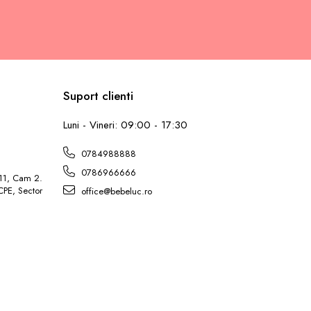
Suport clienti
L
Luni - Vineri: 09:00 - 17:30
0784988888
0786966666
 11, Cam 2.
ICPE, Sector
office@bebeluc.ro