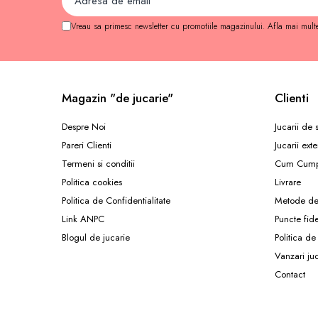
Carti de colorat
Vreau sa primesc newsletter cu promotiile magazinului. Afla mai mult
Carticele interactive
Cadouri copii
Ceasuri copii
Cutii muzicale
Magazin "de jucarie"
Clienti
Idei cadou fetite
Despre Noi
Jucarii de
Cadouri bebelusi
Pareri Clienti
Jucarii exte
Cadouri ieftine pentru copii
Termeni si conditii
Cum Cump
Cadouri botez
Politica cookies
Livrare
Politica de Confidentialitate
Metode de
Cadou copii 2 ani
Link ANPC
Puncte fid
Cadou copii 3 ani
Blogul de jucarie
Politica de
Cadou copii 4 ani
Vanzari ju
Cadou copii 5 ani
Contact
Cadou copii 6 ani
Cadou copii 7 ani