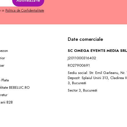
e in
Politica de Confidentialitate
Date comerciale
 sezon
SC OMEGA EVENTS MEDIA SR
rior
J2011000316402
ar
RO27900691
Sediu social: Str. Emil Garleanu, Nr.
Depozit: Splaiul Unirii 313, Cladirea 
 Plata
3, Bucuresti
elitate BEBELUC.RO
Sector 3, Bucuresti
 retur
carii B2B