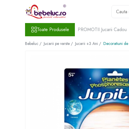
Toate Produsele
Toate Produsele
PROMOTII Jucarii Cadou
Jucarii pe varste
Jucarii educative
Bebeluc /
Jucarii pe varste /
Jucarii +3 Ani /
Decoratiuni de 
Set constructie copii
Seturi de construit
Jucarii magnetice
Cuburi de construit
Seturi Experimente pentru copii
Organele Corpului Uman
Roboti de jucarie
Jucarii Creativitate
Lucru manual copii
Plastilina
Seturi de desen