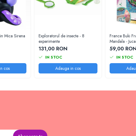
din Mica Sirena
Exploratorul de insecte - 8
France Buki Fra
experimente
Mandala - Juca
inalta calitate 
131,00 RON
59,00 RO
IN STOC
IN STOC
n cos
Adauga in cos
Adau