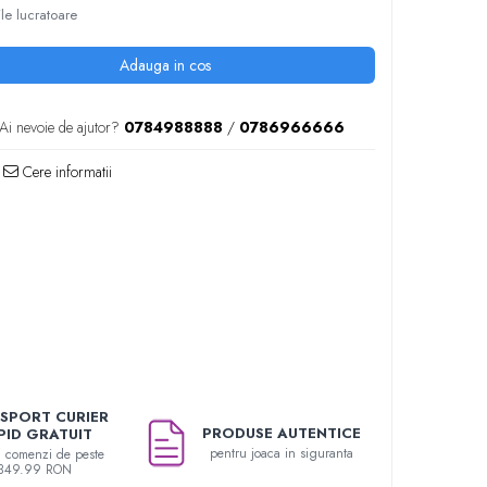
ile lucratoare
Adauga in cos
Ai nevoie de ajutor?
0784988888
/
0786966666
Cere informatii
SPORT CURIER
PRODUSE AUTENTICE
PID GRATUIT
pentru joaca in siguranta
u comenzi de peste
349.99 RON