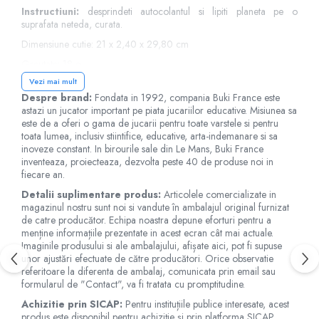
Jucarii de baie
Instructiuni:
desprindeti autocolantul si lipiti planeta pe o
Zornaitoare
suprafata neteda, curata.
Jucarii dentitie
Dimensiune cutie: 21 x 2,40 x 29,80 cm
Jucarii senzoriale
Greutate: 18 g
Jucarii motrice pentru bebelusi
Vezi mai mult
Varsta recomandata de producator: 5 ani +
Saltele de activitati pentru bebe
Despre brand:
Fondata in 1992, compania Buki France este
astazi un jucator important pe piata jucariilor educative. Misiunea sa
Jucarii de sortat
este de a oferi o gama de jucarii pentru toate varstele si pentru
Avertismente!
Jucarii muzicale bebelusi
toata lumea, inclusiv stiintifice, educative, arta-indemanare si sa
Va rugam sa cititi cu atentie si sa respectati instructiunile de utilizare
inoveze constant. In birourile sale din Le Mans, Buki France
Puzzle bebelusi
şi siguranta!
inventeaza, proiecteaza, dezvolta peste 40 de produse noi in
fiecare an.
Nerespectarea avertismentelor, instructiunilor si recomandarilor de
siguranta poate cauza diverse pericole.
Detalii suplimentare produs:
Articolele comercializate in
magazinul nostru sunt noi si vandute în ambalajul original furnizat
A se utiliza sub supravegherea unui adult.
de catre producător. Echipa noastra depune eforturi pentru a
menține informațiile prezentate in acest ecran cât mai actuale.
Imaginile produsului si ale ambalajului, afișate aici, pot fi supuse
Pentru copiii mai mari de 5 ani!
unor ajustări efectuate de către producători. Orice observatie
Nu este potrivit pentru copiii mai mici de 36 de luni, datorita
referitoare la diferenta de ambalaj, comunicata prin email sau
partilor mici continute, care pot fi inghitite!
formularul de "Contact", va fi tratata cu promptitudine.
Pericol de sufocare!
Achizitie prin SICAP:
Pentru instituțiile publice interesate, acest
produs este disponibil pentru achiziție și prin platforma SICAP,