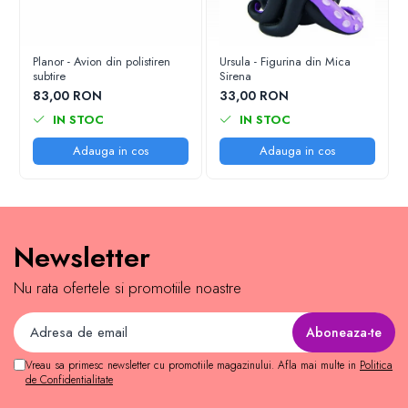
Planor - Avion din polistiren
Ursula - Figurina din Mica
subtire
Sirena
83,00 RON
33,00 RON
IN STOC
IN STOC
Adauga in cos
Adauga in cos
Newsletter
Nu rata ofertele si promotiile noastre
Vreau sa primesc newsletter cu promotiile magazinului. Afla mai multe in
Politica
de Confidentialitate