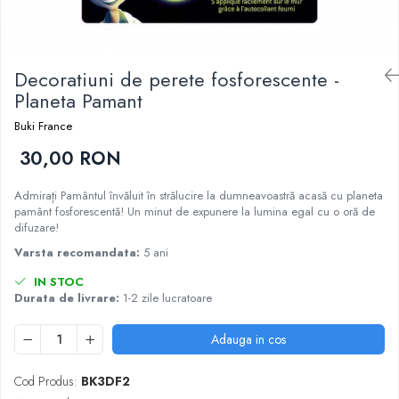
Nisip kinetic
Cadou copii 8 ani
Jucarii interactive
Cadou copii 9 ani
Proiector pentru copii
Decoratiuni de perete fosforescente -
Cadou copii 10 ani
Instrumente muzicale pentru copii
Planeta Pamant
Cadou copii 11 ani
Caruseluri muzicale
Buki France
Joc de rol
Cadou copii 12 ani
30,00 RON
Storytelling
Bucatarii pentru copii
Admirați Pamântul învăluit în strălucire la dumneavoastră acasă cu planeta
Banc de lucru pentru copii
pamânt fosforescentă! Un minut de expunere la lumina egal cu o oră de
Papusi de mana
difuzare!
Casa de papusi
Varsta recomandata:
5 ani
Bormasina magica
IN STOC
Costum Halloween Copii
Durata de livrare:
1-2 zile lucratoare
Papusi si Bebelusi Reborn
Adauga in cos
Animale de jucarie
Jucarii cu Dinozauri
Cod Produs:
BK3DF2
Figurine cu animale domestice