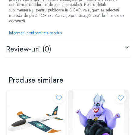
Culorile si continutul pot varia usor de la o jucarie la alta!
conform procedurilor de achiziție publică. Pentru detalii
suplimentare și pentru publicare in SICAP, vă rugăm să selectati
metoda de plată "OP sau Achiziție prin Seap/Sicap" la finalizarea
comenzii.
Informatii conformitate produs
Review-uri
(0)
Produse similare