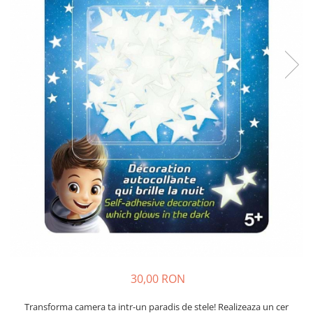
Seturi de pictura pentru copii
Tatuaje Copii
Nisip kinetic
Jucarii interactive
Proiector pentru copii
Instrumente muzicale pentru copii
Caruseluri muzicale
Joc de rol
Storytelling
Bucatarii pentru copii
Banc de lucru pentru copii
Papusi de mana
Casa de papusi
Bormasina magica
Costum Halloween Copii
30,00 RON
Papusi si Bebelusi Reborn
Transforma camera ta intr-un paradis de stele! Realizeaza un cer
Animale de jucarie