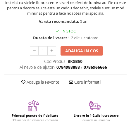
instelat cu stelele fluorescente si vezi ce efect de lumina au! Fie ca este
Jucarii cu Dinozauri
pentru a decora sau ca este un cadou deosebit, stelele sunt un mod
minunat pentru a face noaptea mai speciala.
Figurine cu animale domestice
Varsta recomandata:
5 ani
Figurine plus
Figurine
IN STOC
Durata de livrare:
1-2 zile lucratoare
Jucarii Montessori
Nevoi speciale si sindrom Down
ADAUGA IN COS
Jucarii cu alfabet
Cod Produs:
BKSB50
Jucarii cu cifre
Ai nevoie de ajutor?
0784988888
/
0786966666
Seturi Numberblocks
Adauga la Favorite
Cere informatii
Jucarii de motricitate
Jucarii fructe si legume
Puzzle-uri
Puzzle clasic
Primesti puncte de fidelitate
Livrare in 1-2 zile lucratoare
Puzzle incastru
3% inapoi din valoarea comenzii
oriunde in Romania
Puzzle de podea