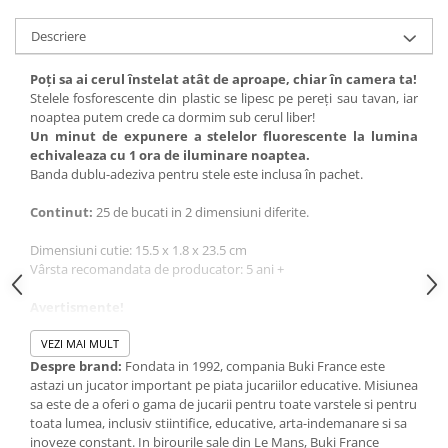
IQ puzzle
Jucarii bebelusi
Descriere
Jucarii de baie
Poţi sa ai cerul înstelat atât de aproape, chiar în camera ta!
Zornaitoare
Stelele fosforescente din plastic se lipesc pe pereţi sau tavan, iar
Jucarii dentitie
noaptea putem crede ca dormim sub cerul liber!
Un minut de expunere a stelelor fluorescente la lumina
Jucarii senzoriale
echivaleaza cu 1 ora de iluminare noaptea.
Jucarii motrice pentru bebelusi
Banda dublu-adeziva pentru stele este inclusa în pachet.
Saltele de activitati pentru bebe
Continut:
25 de bucati in 2 dimensiuni diferite.
Jucarii de sortat
Jucarii muzicale bebelusi
Dimensiuni cutie: 15.5 x 1.8 x 23.5 cm
Vârsta recomandata de producator: 5 ani +
Puzzle bebelusi
Jocuri educative
Avertismente!
Jocuri STEM
Va rugam sa cititi cu atentie şi sa respectati instructiunile de
utilizare şi siguranta!
VEZI MAI MULT
Jocuri Magnetice
Nerespectarea avertismentelor, instructiunilor şi recomandarilor
Despre brand:
Fondata in 1992, compania Buki France este
de siguranta poate cauza diverse pericole.
astazi un jucator important pe piata jucariilor educative. Misiunea
Jocuri de societate
A se utiliza sub supravegherea unui adult.
sa este de a oferi o gama de jucarii pentru toate varstele si pentru
Jocuri de logica
toata lumea, inclusiv stiintifice, educative, arta-indemanare si sa
Pentru copiii mai mari de 5 ani!
inoveze constant. In birourile sale din Le Mans, Buki France