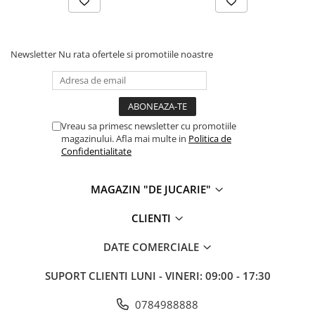
Cadou copii 8 ani
Cadou copii 9 ani
Newsletter
Nu rata ofertele si promotiile noastre
Cadou copii 10 ani
Cadou copii 11 ani
Cadou copii 12 ani
Vreau sa primesc newsletter cu promotiile
Rechizite scolare
magazinului. Afla mai multe in
Politica de
Penar baieti
Confidentialitate
Penar fete
Agenda copii
MAGAZIN "DE JUCARIE"
Caserola compartimentata copii
CLIENTI
Etui Ochelari
DATE COMERCIALE
Ghiozdan baieti
SUPORT CLIENTI
LUNI - VINERI: 09:00 - 17:30
Ghiozdan fete
Papetarie
0784988888