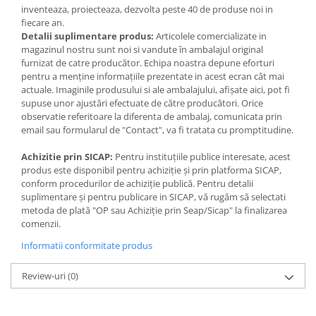
Jocuri de memorie
Nu este potrivit pentru copiii mai mici de 36 de luni, datorita
inventeaza, proiecteaza, dezvolta peste 40 de produse noi in
partilor mici continute, care pot fi înghitite!
Jocuri cu litere
fiecare an.
Pericol de sufocare!
Detalii suplimentare produs:
Articolele comercializate in
Jocuri cu numere
magazinul nostru sunt noi si vandute în ambalajul original
furnizat de catre producător. Echipa noastra depune eforturi
Jocuri de indemanare
pentru a menține informațiile prezentate in acest ecran cât mai
Jocuri de carti
actuale. Imaginile produsului si ale ambalajului, afișate aici, pot fi
supuse unor ajustări efectuate de către producători. Orice
Jocuri interactive
observatie referitoare la diferenta de ambalaj, comunicata prin
email sau formularul de "Contact", va fi tratata cu promptitudine.
Jocuri de podea
Carti pe alese
Achizitie prin SICAP:
Pentru instituțiile publice interesate, acest
produs este disponibil pentru achiziție și prin platforma SICAP,
Carti pentru copii 1 an
conform procedurilor de achiziție publică. Pentru detalii
Carti pentru copii 2 ani
suplimentare și pentru publicare in SICAP, vă rugăm să selectati
metoda de plată "OP sau Achiziție prin Seap/Sicap" la finalizarea
Carti pentru copii 3 ani
comenzii.
Carti pentru copii 4 ani
Informatii conformitate produs
Carti pentru copii 5 ani
Review-uri
(0)
Carti pentru copii 6 ani
Carti pentru copii 8 ani