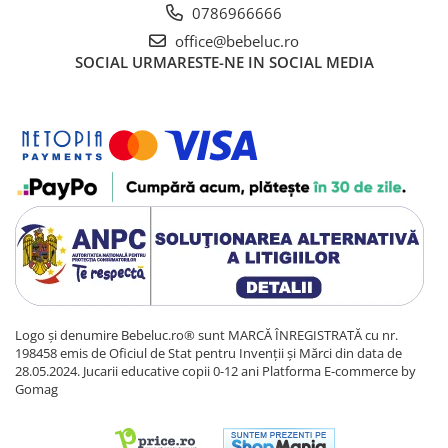
Sacose si Genti
0786966666
Umbrela copii
office@bebeluc.ro
SOCIAL
URMARESTE-NE IN SOCIAL MEDIA
Cutiuta metalica
Accesorii bebelusi
Olita bebe
Veioza copii
Decoratiuni camera copilului
Produse de Curatenie
Jucarii exterior
Trotinete copii
Jucarii curte
Leagane copii
Logo și denumire Bebeluc.ro® sunt MARCĂ ÎNREGISTRATĂ cu nr.
198458 emis de Oficiul de Stat pentru Invenții și Mărci din data de
Karturi copii
28.05.2024. Jucarii educative copii 0-12 ani
Platforma E-commerce by
Gomag
Biciclete copii
Trambulina copii