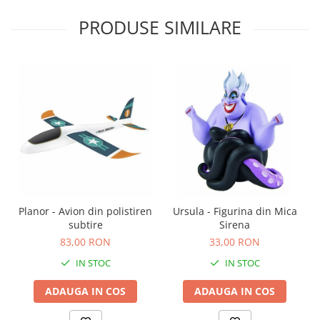
Carti de colorat
PRODUSE SIMILARE
Carticele interactive
Cadouri copii
Ceasuri copii
Cutii muzicale
Idei cadou fetite
Cadouri bebelusi
Cadouri ieftine pentru copii
Cadouri botez
Cadou copii 2 ani
Planor - Avion din polistiren
Ursula - Figurina din Mica
subtire
Sirena
Cadou copii 3 ani
83,00 RON
33,00 RON
Cadou copii 4 ani
IN STOC
IN STOC
Cadou copii 5 ani
ADAUGA IN COS
ADAUGA IN COS
Cadou copii 6 ani
Cadou copii 7 ani