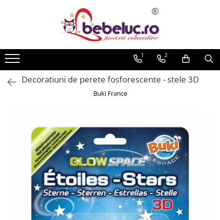
Toate Produsele
Jucarii pe varste
1
2
Jucarii educative
Decoratiuni de perete fosforescente - stele 3D
Set constructie copii
Buki France
Seturi de construit
Jucarii magnetice
Cuburi de construit
Seturi Experimente pentru copii
Organele Corpului Uman
Roboti de jucarie
Jucarii Creativitate
Lucru manual copii
Plastilina
Seturi de desen