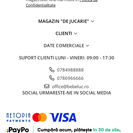
Confidentialitate
Cadou copii 8 ani
Cadou copii 9 ani
MAGAZIN "DE JUCARIE"
Cadou copii 10 ani
CLIENTI
Cadou copii 11 ani
Cadou copii 12 ani
DATE COMERCIALE
Rechizite scolare
SUPORT CLIENTI
LUNI - VINERI: 09:00 - 17:30
Penar baieti
0784988888
Penar fete
0786966666
Agenda copii
office@bebeluc.ro
Caserola compartimentata copii
SOCIAL
URMARESTE-NE IN SOCIAL MEDIA
Etui Ochelari
Ghiozdan baieti
Ghiozdan fete
Papetarie