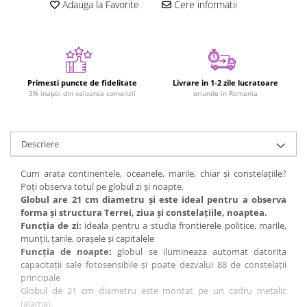
Adauga la Favorite
Cere informatii
Jucarii cu Dinozauri
Figurine cu animale domestice
Figurine plus
Figurine
Primesti puncte de fidelitate
Livrare in 1-2 zile lucratoare
Jucarii Montessori
3% inapoi din valoarea comenzii
oriunde in Romania
Nevoi speciale si sindrom Down
Jucarii cu alfabet
Descriere
Jucarii cu cifre
Cum arata continentele, oceanele, marile, chiar şi constelaţiile?
Seturi Numberblocks
Poţi observa totul pe globul zi şi noapte.
Jucarii de motricitate
Globul are 21 cm diametru şi este ideal pentru a observa
forma şi structura Terrei, ziua şi constelaţiile, noaptea.
Jucarii fructe si legume
Funcţia de zi:
ideala pentru a studia frontierele politice, marile,
Puzzle-uri
munţii, ţarile, oraşele şi capitalele
Funcţia de noapte:
globul se ilumineaza automat datorita
Puzzle clasic
capacitaţii sale fotosensibile şi poate dezvalui 88 de constelaţii
Puzzle incastru
principale
Globul de 21 cm diametru este montat pe un cadru metalic
Puzzle de podea
(alama).