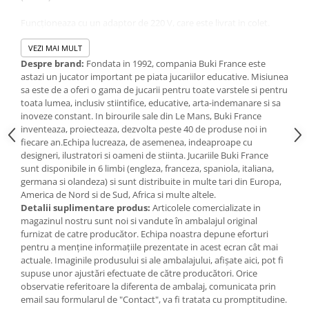
IQ puzzle
Funcţioneaza cu un adaptor de 220 V, care este livrat in colet.
Jucarii bebelusi
Dimensiuni cutie: 22 x 21 x 32,5 cm.
Jucarii de baie
Varsta recomandata de producator: 8 ani +
VEZI MAI MULT
Variante de cartografie in limba franceza SAU limba engleza.
Zornaitoare
Despre brand:
Fondata in 1992, compania Buki France este
astazi un jucator important pe piata jucariilor educative. Misiunea
Jucarii dentitie
Avertismente!
sa este de a oferi o gama de jucarii pentru toate varstele si pentru
Jucarii senzoriale
Va rugam sa cititi cu atentie şi sa respectati instructiunile de
toata lumea, inclusiv stiintifice, educative, arta-indemanare si sa
utilizare şi siguranta!
inoveze constant. In birourile sale din Le Mans, Buki France
Jucarii motrice pentru bebelusi
Nerespectarea avertismentelor, instructiunilor şi recomandarilor
inventeaza, proiecteaza, dezvolta peste 40 de produse noi in
Saltele de activitati pentru bebe
de siguranta poate cauza diverse pericole.
fiecare an.Echipa lucreaza, de asemenea, indeaproape cu
Jucarii de sortat
A se utiliza sub supravegherea unui adult.
designeri, ilustratori si oameni de stiinta. Jucariile Buki France
sunt disponibile in 6 limbi (engleza, franceza, spaniola, italiana,
Jucarii muzicale bebelusi
Pentru copiii mai mari de 6 ani!
germana si olandeza) si sunt distribuite in multe tari din Europa,
Puzzle bebelusi
Nu este potrivit pentru copiii mai mici de 36 de luni, datorita
America de Nord si de Sud, Africa si multe altele.
partilor mici continute, care pot fi inghitite!
Jocuri educative
Detalii suplimentare produs:
Articolele comercializate in
Pericol de sufocare!
magazinul nostru sunt noi si vandute în ambalajul original
Jocuri STEM
furnizat de catre producător. Echipa noastra depune eforturi
Jocuri Magnetice
pentru a menține informațiile prezentate in acest ecran cât mai
actuale. Imaginile produsului si ale ambalajului, afișate aici, pot fi
Jocuri de societate
supuse unor ajustări efectuate de către producători. Orice
observatie referitoare la diferenta de ambalaj, comunicata prin
Jocuri de logica
email sau formularul de "Contact", va fi tratata cu promptitudine.