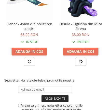
Carti de colorat
Carticele interactive
Cadouri copii
Planor - Avion din polistiren
Ursula - Figurina din Mica
Ceasuri copii
subtire
Sirena
Cutii muzicale
83,00 RON
33,00 RON
Idei cadou fetite
IN STOC
IN STOC
Cadouri bebelusi
ADAUGA IN COS
ADAUGA IN COS
Cadouri ieftine pentru copii
Cadouri botez
Cadou copii 2 ani
Cadou copii 3 ani
Newsletter
Nu rata ofertele si promotiile noastre
Cadou copii 4 ani
Cadou copii 5 ani
Cadou copii 6 ani
Vreau sa primesc newsletter cu promotiile
Cadou copii 7 ani
magazinului. Afla mai multe in
Politica de