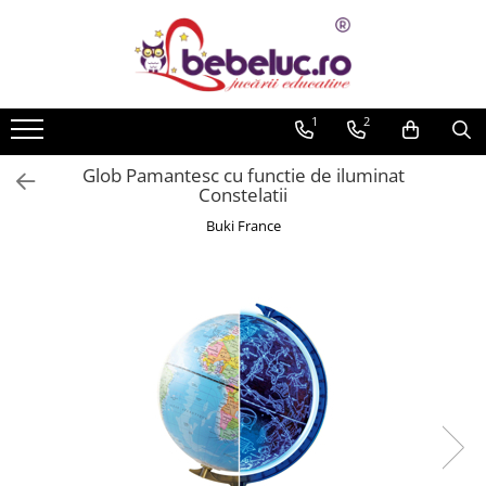
Toate Produsele
Jucarii pe varste
1
2
Jucarii educative
Glob Pamantesc cu functie de iluminat
Set constructie copii
Constelatii
Seturi de construit
Buki France
Jucarii magnetice
Cuburi de construit
Seturi Experimente pentru copii
Organele Corpului Uman
Roboti de jucarie
Jucarii Creativitate
Lucru manual copii
Plastilina
Seturi de desen