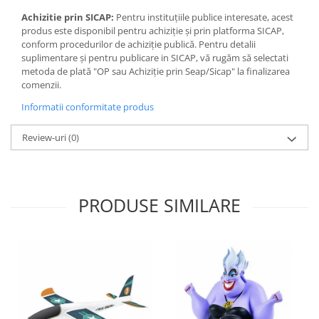
Jocuri de memorie
Achizitie prin SICAP:
Pentru instituțiile publice interesate, acest
Jocuri cu litere
produs este disponibil pentru achiziție și prin platforma SICAP,
conform procedurilor de achiziție publică. Pentru detalii
Jocuri cu numere
suplimentare și pentru publicare in SICAP, vă rugăm să selectati
Jocuri de indemanare
metoda de plată "OP sau Achiziție prin Seap/Sicap" la finalizarea
comenzii.
Jocuri de carti
Informatii conformitate produs
Jocuri interactive
Jocuri de podea
Review-uri
(0)
Carti pe alese
Carti pentru copii 1 an
Carti pentru copii 2 ani
PRODUSE SIMILARE
Carti pentru copii 3 ani
Carti pentru copii 4 ani
Carti pentru copii 5 ani
Carti pentru copii 6 ani
Carti pentru copii 8 ani