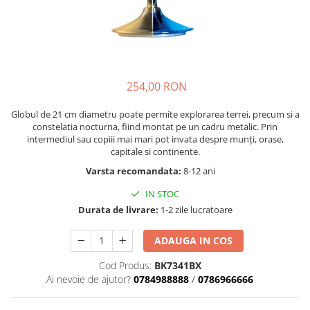
Seturi de pictura pentru copii
Tatuaje Copii
Nisip kinetic
Jucarii interactive
254,00 RON
Proiector pentru copii
Instrumente muzicale pentru copii
Globul de 21 cm diametru poate permite explorarea terrei, precum si a
Caruseluri muzicale
constelatia nocturna, fiind montat pe un cadru metalic. Prin
intermediul sau copiii mai mari pot invata despre munţi, orase,
Joc de rol
capitale si continente.
Storytelling
Varsta recomandata:
8-12 ani
Bucatarii pentru copii
IN STOC
Banc de lucru pentru copii
Durata de livrare:
1-2 zile lucratoare
Papusi de mana
Casa de papusi
ADAUGA IN COS
Bormasina magica
Cod Produs:
BK7341BX
Costum Halloween Copii
Ai nevoie de ajutor?
0784988888
/
0786966666
Papusi si Bebelusi Reborn
Animale de jucarie