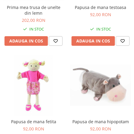
Figurine plus
Prima mea trusa de unelte
Papusa de mana testoasa
Figurine
din lemn
92,00 RON
202,00 RON
Jucarii Montessori
IN STOC
IN STOC
Nevoi speciale si sindrom Down
Jucarii cu alfabet
ADAUGA IN COS
ADAUGA IN COS
Jucarii cu cifre
Seturi Numberblocks
Jucarii de motricitate
Jucarii fructe si legume
Puzzle-uri
Puzzle clasic
Puzzle incastru
Puzzle de podea
IQ puzzle
Papusa de mana fetita
Papusa de mana hipopotam
Jucarii bebelusi
92,00 RON
92,00 RON