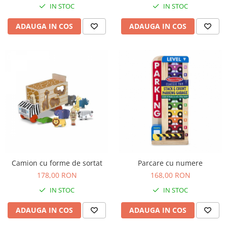
Jucarii de baie
IN STOC
IN STOC
Zornaitoare
ADAUGA IN COS
ADAUGA IN COS
Jucarii dentitie
Jucarii senzoriale
Jucarii motrice pentru bebelusi
Saltele de activitati pentru bebe
Jucarii de sortat
Jucarii muzicale bebelusi
Puzzle bebelusi
Camion cu forme de sortat
Parcare cu numere
178,00 RON
168,00 RON
IN STOC
IN STOC
ADAUGA IN COS
ADAUGA IN COS